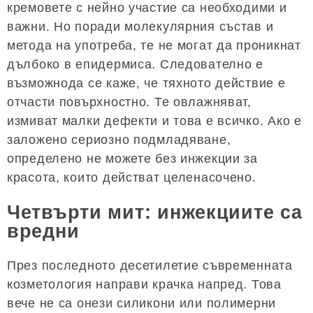
кремовете с нейно участие са необходими и
важни. Но поради молекулярния състав и
метода на употреба, те не могат да проникнат
дълбоко в епидермиса. Следователно е
възможнода се каже, че тяхното действие е
отчасти повърхностно. Те овлажняват,
измиват малки дефекти и това е всичко. Ако е
заложено сериозно подмладяване,
определено не можете без инжекции за
красота, които действат целенасочено.
Четвърти мит: инжекциите са
вредни
През последното десетилетие съвременната
козметология направи крачка напред. Това
вече не са онези силикони или полимерни