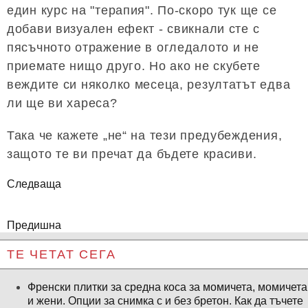
един курс на "терапия". По-скоро тук ще се
добави визуален ефект - свикнали сте с
пясъчното отражение в огледалото и не
приемате нищо друго. Но ако не скубете
веждите си няколко месеца, резултатът едва
ли ще ви хареса?
Така че кажете „не“ на тези предубеждения,
защото те ви пречат да бъдете красиви.
Следваща
Предишна
ТЕ ЧЕТАТ СЕГА
Френски плитки за средна коса за момичета, момичета
и жени. Опции за снимка с и без бретон. Как да тъчете