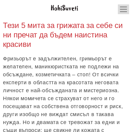
Тези 5 мита за грижата за себе си
ни пречат да бъдем наистина
красиви
Фризьорът е задължителен, гримьорът е
желателен, маникюристката не подлежи на
обсъждане, козметичката – стоп! От всички
експерти в областта на красотата неговата
личност е най-обсъжданата и мистериозна.
Някои момичета се страхуват от него и го
посещават на собствена отговорност и риск,
други изобщо не виждат смисъл в такава
нужда. Но и двамата се тревожат за едни и
същи въпроси: ще свикне ли кожата с