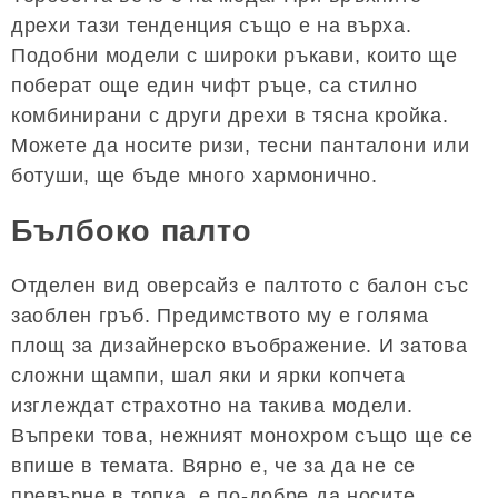
дрехи тази тенденция също е на върха.
Подобни модели с широки ръкави, които ще
поберат още един чифт ръце, са стилно
комбинирани с други дрехи в тясна кройка.
Можете да носите ризи, тесни панталони или
ботуши, ще бъде много хармонично.
Бълбоко палто
Отделен вид оверсайз е палтото с балон със
заоблен гръб. Предимството му е голяма
площ за дизайнерско въображение. И затова
сложни щампи, шал яки и ярки копчета
изглеждат страхотно на такива модели.
Въпреки това, нежният монохром също ще се
впише в темата. Вярно е, че за да не се
превърне в топка, е по-добре да носите