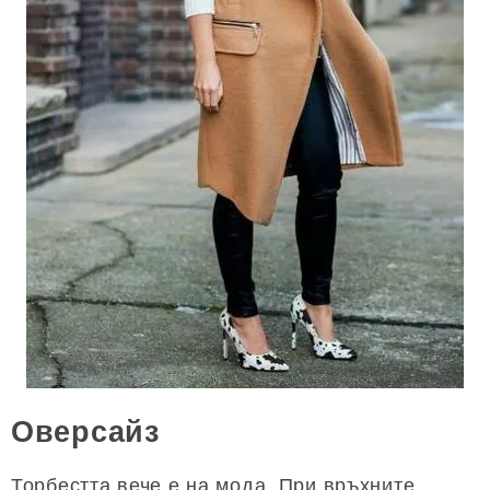
Оверсайз
Торбестта вече е на мода. При връхните