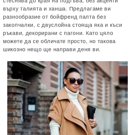
стеснява до края на подгъва, без акценти
върху талията и ханша. Предлагаме ви
разнообразие от бойфренд палта без
закопчалки, с двуслойна стояща яка и къси
ръкави, декорирани с пагони. Като цяло
можете да се обличате просто, но такова
шикозно нещо ще направи деня ви.