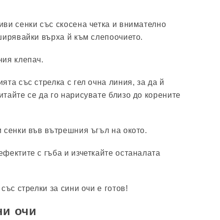
ви сенки със скосена четка и внимателно
ширявайки върха й към слепоочието.
ния клепач.
ята със стрелка с гел очна линия, за да й
тайте се да го нарисувате близо до корените
 сенки във вътрешния ъгъл на окото.
фектите с гъба и изчеткайте останалата
със стрелки за сини очи е готов!
ни очи