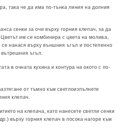
ра, така че да има по-тънка линия на долния
анса сенки за очи върху горния клепач, за да
 Цветът им се комбинира с цвета на молива,
 се нанася върху външния ъгъл и постепенно
о вътрешния ъгъл.
ата в очната кухина и контура на окото с по-
разтягане от тъмно към светлоизпълнете
лния клепач.
тието на клепача, като нанесете светли сенки
 др.) върху горния клепач в посока нагоре към