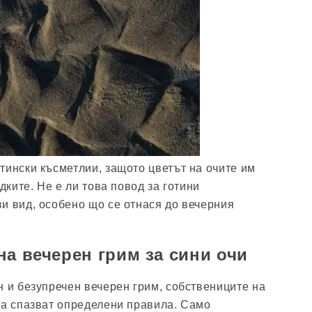
тински късметлии, защото цветът на очите им
едките. Не е ли това повод за готини
и вид, особено що се отнася до вечерния
на вечерен грим за сини очи
н и безупречен вечерен грим, собствениците на
да спазват определени правила. Само