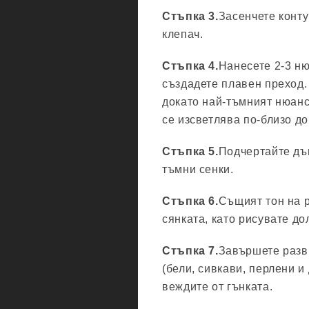
Стъпка 3.
Засенчете конту
клепач.
Стъпка 4.
Нанесете 2-3 ню
създадете плавен преход.
докато най-тъмният нюанс
се изсветлява по-близо д
Стъпка 5.
Подчертайте дъг
тъмни сенки.
Стъпка 6.
Същият тон на 
сянката, като рисувате до
Стъпка 7.
Завършете разви
(бели, сивкави, перлени и
веждите от гънката.