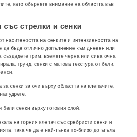
ите, като обърнете внимание на областта във
и със стрелки и сенки
от наситеността на сенките и интензивността на
е да бъде отлично допълнение към дневен или
а създадете грим, вземете черна или сива очна
ирала, грунд, сенки с матова текстура от бели,
юанси.
 за сенки за очи върху областта на клепачите,
 напудрете.
 бели сенки върху готовия слой.
ката на горния клепач със сребристи сенки и
ята, така че да е най-тънка по-близо до ъгъла