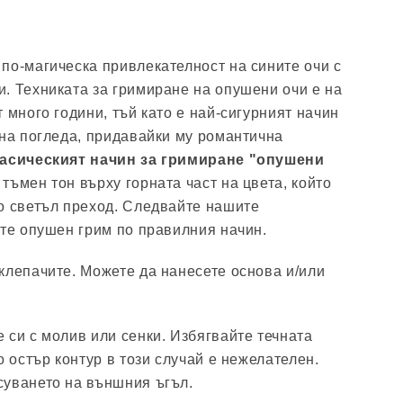
по-магическа привлекателност на сините очи с
. Техниката за гримиране на опушени очи е на
 много години, тъй като е най-сигурният начин
 на погледа, придавайки му романтична
асическият начин за гримиране "опушени
тъмен тон върху горната част на цвета, който
о светъл преход. Следвайте нашите
ите опушен грим по правилния начин.
клепачите. Можете да нанесете основа и/или
 си с молив или сенки. Избягвайте течната
о остър контур в този случай е нежелателен.
суването на външния ъгъл.