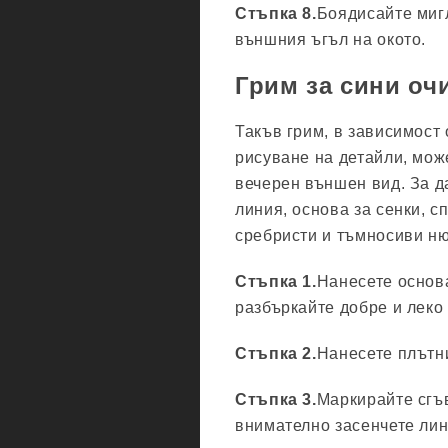
Стъпка 8.
Боядисайте мигл
външния ъгъл на окото.
Грим за сини оч
Такъв грим, в зависимост 
рисуване на детайли, мож
вечерен външен вид. За д
линия, основа за сенки, сп
сребристи и тъмносиви н
Стъпка 1.
Нанесете основа
разбъркайте добре и леко
Стъпка 2.
Нанесете плътни
Стъпка 3.
Маркирайте сгъв
внимателно засенчете лини