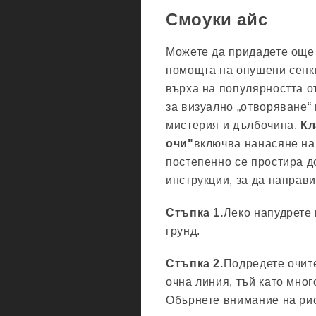
Смоуки айс
Можете да придадете още 
помощта на опушени сенки
върха на популярността от
за визуално „отворяване“
мистерия и дълбочина.
Кл
очи"
включва нанасяне на 
постепенно се простира д
инструкции, за да направ
Стъпка 1.
Леко напудрете 
грунд.
Стъпка 2.
Подредете очите
очна линия, тъй като мног
Обърнете внимание на ри