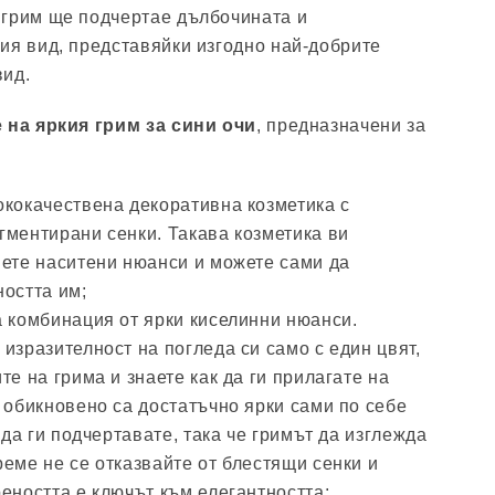
 грим ще подчертае дълбочината и
ия вид, представяйки изгодно най-добрите
вид.
 на яркия грим за сини очи
, предназначени за
ококачествена декоративна козметика с
гментирани сенки. Такава козметика ви
нете наситени нюанси и можете сами да
ността им;
а комбинация от ярки киселинни нюанси.
изразителност на погледа си само с един цвят,
те на грима и знаете как да ги прилагате на
 обикновено са достатъчно ярки сами по себе
 да ги подчертавате, така че гримът да изглежда
еме не се отказвайте от блестящи сенки и
еността е ключът към елегантността;