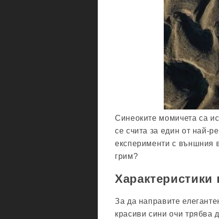
Синеоките момичета са ис
се счита за един от най-р
експерименти с външния в
грим?
Характеристики 
За да направите елеганте
красиви сини очи трябва 