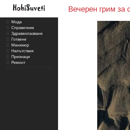
Вечерен грим за 
☰
Мода
☰
Справочник
☰
Здравеопазване
☰
Готвене
☰
Маникюр
☰
Напътствия
☰
Признаци
☰
Ремонт