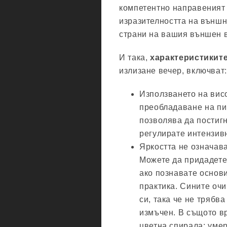
компетентно направеният
изразителността на външн
страни на вашия външен 
И така,
характеристиките
излизане вечер, включват:
Използването на вис
преобладаване на пи
позволява да постиг
регулирате интензив
Яркостта не означав
Можете да придадете 
ако познавате основи
практика. Сините очи
си, така че не трябва
измъчен. В същото вр
цветна спирала: умер