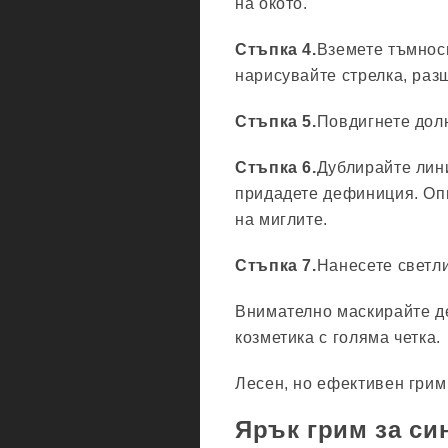
на окото.
Стъпка 4.
Вземете тъмноси
нарисувайте стрелка, раз
Стъпка 5.
Повдигнете дол
Стъпка 6.
Дублирайте лини
придадете дефиниция. Опи
на миглите.
Стъпка 7.
Нанесете светли
Внимателно маскирайте де
козметика с голяма четка.
Лесен, но ефективен грим 
Ярък грим за си