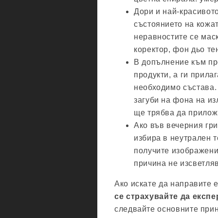
Дори и най-красивот
състоянието на кожат
неравностите се мас
коректор, фон дьо тен
В допълнение към пр
продукти, а ги прила
необходимо състава. 
загуби на фона на из
ще трябва да прилож
Ако във вечерния гри
избира в неутрален т
получите изображени
причина не изсветляв
Ако искате да направите 
се страхувайте да експ
следвайте основните прин