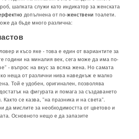
роб, шапката служи като индикатор за женската
ерфектно
допълнена от по-
женствени
тоалети.
оже да бъде много различна:
ластов
ловер и късо яке - това е един от вариантите за
е години на миналия век, сега може да има по-
е" - въпрос на вкус за всяка жена. Но самата
ко неща от различни нива наведнъж е малко
ена. Той е удобен, оригинален, позволява
едостатък на фигурата и помага за създаването
 Както се казва, "на празника и на света".
ри да мислите за необходимостта от цветово и
ата. Основното нещо е да запазите