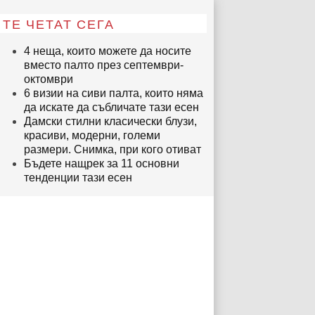
ТЕ ЧЕТАТ СЕГА
4 неща, които можете да носите
вместо палто през септември-
октомври
6 визии на сиви палта, които няма
да искате да събличате тази есен
Дамски стилни класически блузи,
красиви, модерни, големи
размери. Снимка, при кого отиват
Бъдете нащрек за 11 основни
тенденции тази есен