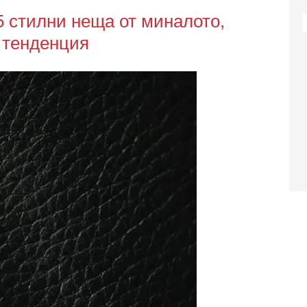
5 стилни неща от миналото,
в тенденция