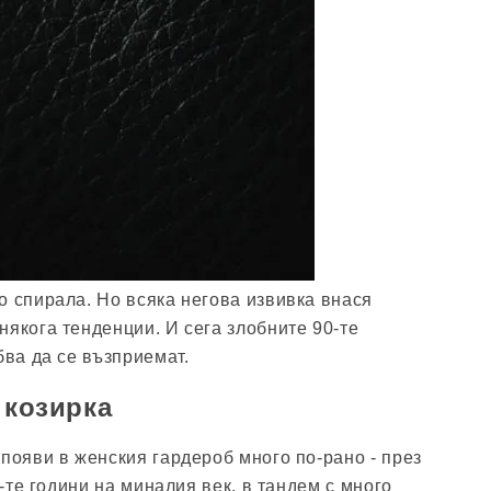
о спирала. Но всяка негова извивка внася
някога тенденции. И сега злобните 90-те
бва да се възприемат.
 козирка
 появи в женския гардероб много по-рано - през
0-те години на миналия век, в тандем с много