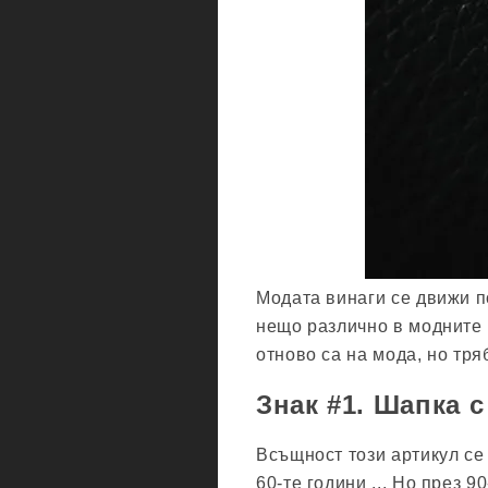
Модата винаги се движи п
нещо различно в модните 
отново са на мода, но тря
Знак #1. Шапка с
Всъщност този артикул се
60-те години ... Но през 9