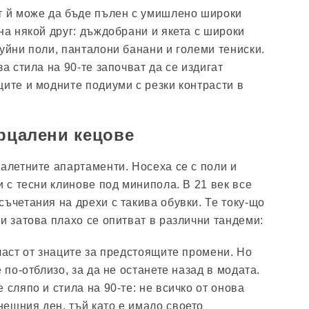
т й може да бъде пълен с умишлено широки
на някой друг: дъждобрани и якета с широки
буйни поли, панталони банани и големи тениски.
за стила на 90-те започват да се издигат
ците и модните подиуми с резки контрасти в
арцалени кецове
балетните апартаменти. Носеха се с поли и
и с тесни клинове под минипола. В 21 век все
съчетания на дрехи с такива обувки. Те току-що
и затова плахо се опитват в различни тандеми:
част от знаците за предстоящите промени. Но
е по-отблизо, за да не останете назад в модата.
 сляпо и стила на 90-те: не всичко от онова
ешния ден, тъй като е имало своето