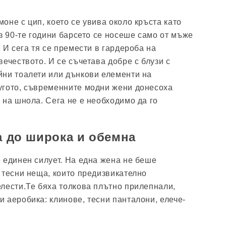
оне с цип, което се увива около кръста като
з 90-те години барсето се носеше само от мъже
 И сега тя се премести в гардероба на
ечеството. И се съчетава добре с блузи с
ни тоалети или дънкови елементи на
угото, съвременните модни жени донесоха
 на шнола. Сега не е необходимо да го
на до широка и обемна
 единен силует. На една жена не беше
 тесни неща, които предизвикателно
лести.Те бяха толкова плътно прилепнали,
 аеробика: клинове, тесни панталони, елече-