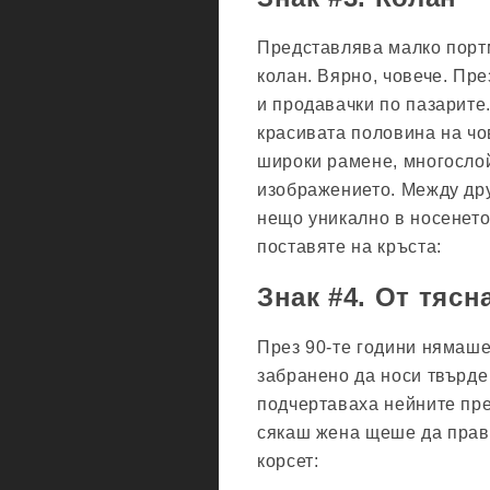
Представлява малко портм
колан. Вярно, човече. Пре
и продавачки по пазарите.
красивата половина на чов
широки рамене, многослой
изображението. Между др
нещо уникално в носенето
поставяте на кръста:
Знак #4. От тяс
През 90-те години нямаше
забранено да носи твърде
подчертаваха нейните пре
сякаш жена щеше да прави
корсет: