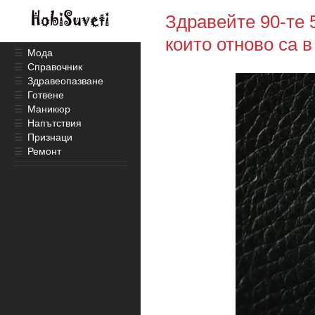
Здравейте 90-те 
които отново са 
☰
Мода
☰
Справочник
☰
Здравеопазване
☰
Готвене
☰
Маникюр
☰
Напътствия
☰
Признаци
☰
Ремонт