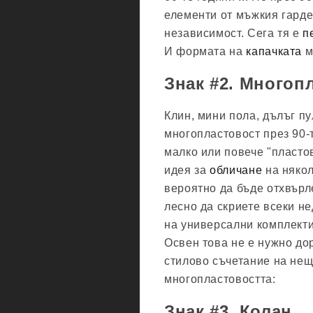
елементи от мъжкия гарде
независимост. Сега тя е
п
И формата на
капачката
м
Знак #2. Многоп
Клин, мини пола, дълъг пу
многопластовост през 90-т
малко или повече "пластов
идея за
обличане
на някол
вероятно да бъде отхвърл
лесно да скриете всеки н
на универсални комплекти.
Освен това не е нужно до
стилово съчетание на нещ
многопластовостта:
Знак #3. Колан