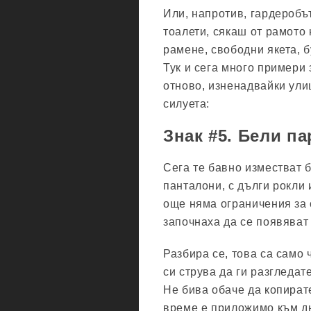
Или, напротив, гардеробъ
тоалети, сякаш от рамото 
рамене, свободни якета, 
Тук и сега много примери 
отново, изненадвайки ули
силуета:
Знак #5. Бели п
Сега те бавно изместват 
панталони, с дълги рокли 
още няма ограничения за 
започнаха да се появяват 
Разбира се, това са само 
си струва да ги разгледат
Не бива обаче да копирате
време е приложимо към дн