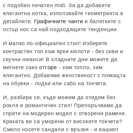
с подобен печатен midi. За да добавите
елегантна нотка, използвайте геометрията в
детайлите.
Графичните чанти
и балетките с
остър нос са най-подходящите тенденции.
И малко по-официален стил! Изберете
контрастен топ към ярки кюлоти - без сиви и
скучни нюанси! В хладните дни можете да
метнете сако
отгоре
- хем топло, хем
елегантно. Добавяме женственост с помощта
на обувки - лодки или сабо на токчета.
И, разбира се, къде можем да отидем без
рокля в романтичен стил! Препоръчваме да
спрете на модерен модел с отворени рамене.
Краката ви са уморени от високите токчета?
Смело носете сандали с връзки - и вашият