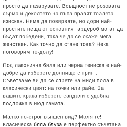
просто да пазарувате. Всъщност не розовата
сърма и деколтето на пъпа правят тоалета
изискан. Няма да повярвате, но дори най-
простите неща от основния гардероб могат да
бъдат победени, така че да се окаже мега
женствен. Как точно да стане това? Нека
поговорим по-долу!
Под лаконична бяла или черна тениска е най-
добре да изберете долнище с принт.
Съветваме ви да се спрете на миди пола в
класически цвят: на точки или райе. За
вашите крака изберете сандали с удобна
подложка в нюд гамата.
Малко по-строг външен вид? Моля те!
Класическа
бяла блуза
е перфектно съчетана