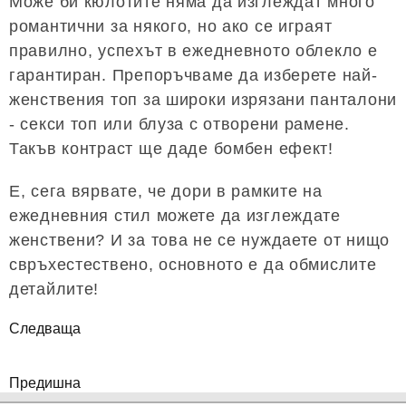
Може би кюлотите няма да изглеждат много
романтични за някого, но ако се играят
правилно, успехът в ежедневното облекло е
гарантиран. Препоръчваме да изберете най-
женствения топ за широки изрязани панталони
- секси топ или блуза с отворени рамене.
Такъв контраст ще даде бомбен ефект!
Е, сега вярвате, че дори в рамките на
ежедневния стил можете да изглеждате
женствени? И за това не се нуждаете от нищо
свръхестествено, основното е да обмислите
детайлите!
Следваща
Предишна