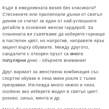
Къде в ежедневната визия без класиката?
Стеснените или прилепнали дънки от светъл
деним се считат за един от най-успешните
детайли в основния женски гардероб. За
планината ви съветваме да изберете горнище
в пастелен цвят, но напротив, направете ярък
акцент върху обувките. Между другото,
сандалите с отворен пръст са
много
популярни
днес - обърнете внимание!
Друг вариант за женствена комбинация със
спортни обувки е лека мини рокля с тънки
презрамки. Изглежда много нежно и леко,
особено ако изберете модел в светъл цвят:
розово, синьо, мента и др.