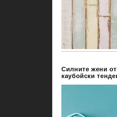
Силните жени от
каубойски тенде