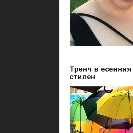
Тренч в есенния
стилен