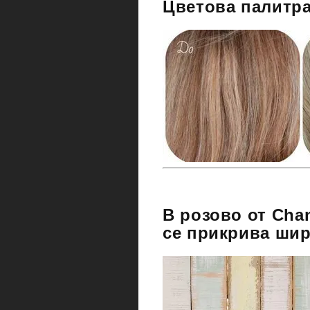
Цветова палитра
В розово от Cha
се прикрива шир