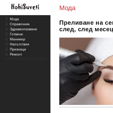
Мода
☰
Мода
Преливане на се
☰
Справочник
след, след месец
☰
Здравеопазване
☰
Готвене
☰
Маникюр
☰
Напътствия
☰
Признаци
☰
Ремонт