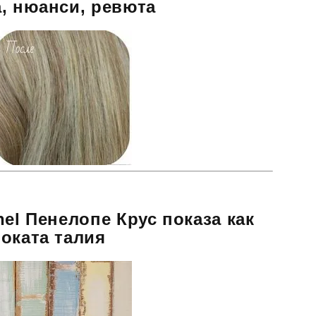
, нюанси, ревюта
nel Пенелопе Крус показа как
оката талия