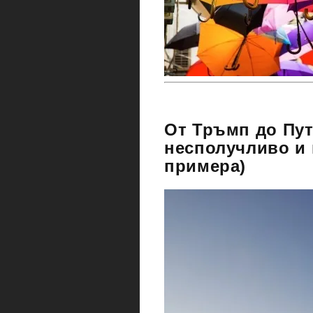
От Тръмп до Пут
несполучливо и 
примера)