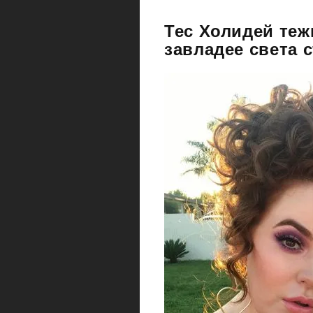
Тес Холидей тежи
завладее света 