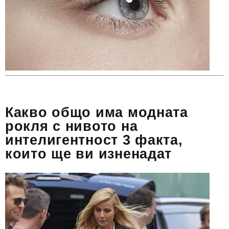
Какво общо има модната
рокля с нивото на
интелигентност 3 факта,
които ще ви изненадат