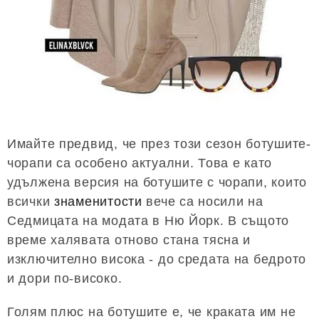
Имайте предвид, че през този сезон ботушите-
чорапи са особено актуални. Това е като
удължена версия на ботушите с чорапи, които
всички
знаменитости
вече са носили на
Седмицата на модата в Ню Йорк. В същото
време халявата отново стана тясна и
изключително висока - до средата на бедрото
и дори по-високо.
Голям плюс на ботушите е, че краката им не