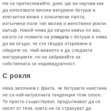
Не се притеснявайте: днес ще ви научим как
да използвате високи велурени ботуши в
елегантна визия с класически палта,
изтънчени поли тип молив и женствени рокли-
калъф. Никой няма да хвърли камък по вас,
когато се появите на
улицата
с ботуши и няма
да ви осъди, че сте твърде откровени в
обидите си. Най-важното е да следвате
инструкциите, но не забравяйте за
собствената си индивидуалност.
С рокля
Нека започнем с факта, че ботушите наистина
не са най-актуалната тенденция този сезон.
Те просто съществуват, продължават да се
носят от тези, които не се страхуват да