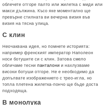
облечете отгоре палто или жилетка с миди или
макси дължина. Късо яке моментално ще
превърне стилната ви вечерна визия във
визия на тясна улица.
С клин
Неочаквана идея, но помнете историята:
например френският император Наполеон
носи ботушите си с клин. Затова смело
обличаме тесни
панталони
и нахлузваме
високи ботуши отгоре. Не е необходимо да
допълвате изображението с трео-игла, но
топла плетена жилетка-пончо ще бъде доста
подходяща.
В монолука