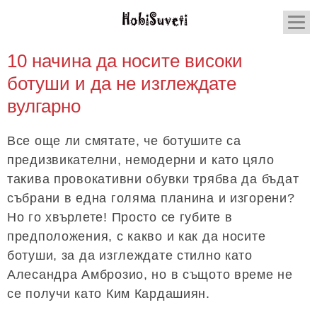
10 начина да носите високи
ботуши и да не изглеждате
вулгарно
Все още ли смятате, че ботушите са
предизвикателни, немодерни и като цяло
такива провокативни обувки трябва да бъдат
събрани в една голяма планина и изгорени?
Но го хвърлете! Просто се губите в
предположения, с какво и как да носите
ботуши, за да изглеждате стилно като
Алесандра Амброзио, но в същото време не
се получи като Ким Кардашиян.