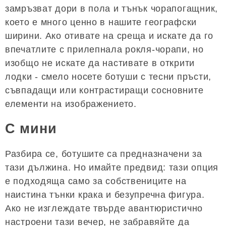
замръзват дори в пола и тънък чорапогащник,
което е много ценно в нашите географски
ширини. Ако отивате на среща и искате да го
впечатлите с прилепнала рокля-чорапи, но
изобщо не искате да настивате в открити
лодки - смело носете ботуши с тесни пръсти,
съвпадащи или контрастиращи сосновните
елементи на изображението.
С мини
Разбира се, ботушите са предназначени за
тази дължина. Но имайте предвид: тази опция
е подходяща само за собствениците на
наистина тънки крака и безупречна фигура.
Ако не изглеждате твърде авантюристично
настроени тази вечер, не забравяйте да