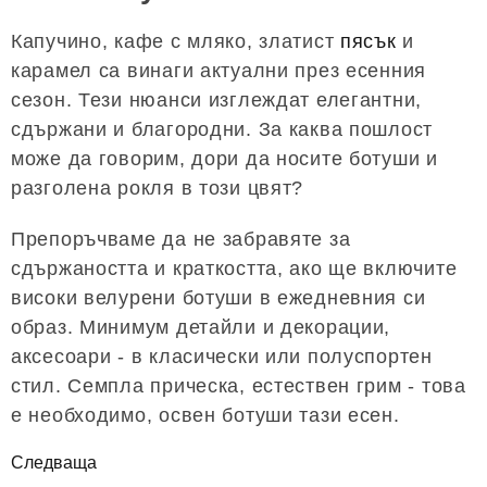
Капучино, кафе с мляко, златист
пясък
и
карамел са винаги актуални през есенния
сезон. Тези нюанси изглеждат елегантни,
сдържани и благородни. За каква пошлост
може да говорим, дори да носите ботуши и
разголена рокля в този цвят?
Препоръчваме да не забравяте за
сдържаността и краткостта, ако ще включите
високи велурени ботуши в ежедневния си
образ. Минимум детайли и декорации,
аксесоари - в класически или полуспортен
стил. Семпла прическа, естествен грим - това
е необходимо, освен ботуши тази есен.
Следваща