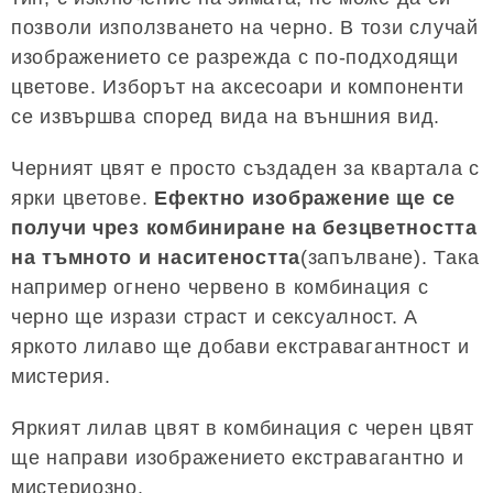
позволи използването на черно. В този случай
изображението се разрежда с по-подходящи
цветове. Изборът на аксесоари и компоненти
се извършва според вида на външния вид.
Черният цвят е просто създаден за квартала с
ярки цветове.
Ефектно изображение ще се
получи чрез комбиниране на безцветността
на тъмното и наситеността
(запълване). Така
например огнено червено в комбинация с
черно ще изрази страст и сексуалност. А
яркото лилаво ще добави екстравагантност и
мистерия.
Яркият лилав цвят в комбинация с черен цвят
ще направи изображението екстравагантно и
мистериозно.