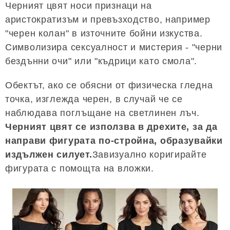
Черният цвят носи признаци на
аристократизъм и превъзходство, например
"черен колан" в източните бойни изкуства.
Символизира сексуалност и мистерия - "черни
бездънни очи" или "къдрици като смола".
Обектът, ако се обясни от физическа гледна
точка, изглежда черен, в случай че се
наблюдава поглъщане на светлинен лъч.
Черният цвят се използва в дрехите, за да
направи фигурата по-стройна, образувайки
издължен силует.
Завизуално коригирайте
фигурата с помощта на вложки.