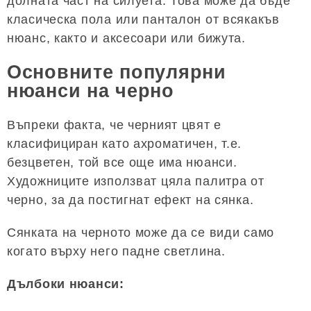
долната част на силуета. Това може да бъде
класическа пола или панталон от всякакъв
нюанс, както и аксесоари или бижута.
Основните популярни
нюанси на черно
Въпреки факта, че черният цвят е
класифициран като ахроматичен, т.е.
безцветен, той все още има нюанси.
Художниците използват цяла палитра от
черно, за да постигнат ефект на сянка.
Сянката на черното може да се види само
когато върху него падне светлина.
Дълбоки нюанси: