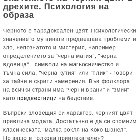
дрехите. Психология на
образа
Черното е парадоксален цвят. Психологически
значението му винаги предвещава проблеми и
зло, непознатото и мистерия, например
определението за "черна магия", "черна
вдовица" - символи на магьосничество и
тъмна сила, "черна кутия" или "плик" - говори
за тайни и скрити намерения. Във фолклора
на всички страни има "черни врани" и "змии"
като
предвестници
на бедствие.
Въпреки зловещия си характер, черният цвят
привлича модата. Достатъчно е да си спомним
класическата "малка рокля на Коко Шанел".
Но защо е толкова привлекателен?