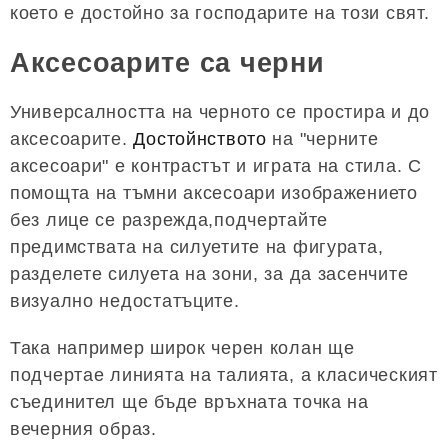
което е достойно за господарите на този свят.
Аксесоарите са черни
Универсалността на черното се простира и до
аксесоарите.
Достойнството
на "черните
аксесоари" е контрастът и играта на стила. С
помощта на тъмни аксесоари изображението
без лице се разрежда,подчертайте
предимствата на силуетите на фигурата,
разделете силуета на зони, за да засенчите
визуално недостатъците.
Така например широк черен колан ще
подчертае линията на талията, а класическият
съединител ще бъде връхната точка на
вечерния образ.