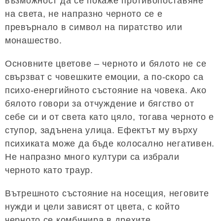
възможност да се покаже противопоставяне
на света, не напразно черното се е
превърнало в символ на пиратство или
монашество.
Основните цветове – черното и бялото не се
свързват с човешките емоции, а по-скоро са
психо-енергийното състояние на човека. Ако
бялото говори за отчуждение и бягство от
себе си и от света като цяло, тогава черното е
ступор, задънена улица. Ефектът му върху
психиката може да бъде колосално негативен.
Не напразно много култури са избрали
черното като траур.
Вътрешното състояние на носещия, неговите
нужди и цели зависят от цвета, с който
черното се комбинира в дрехите.