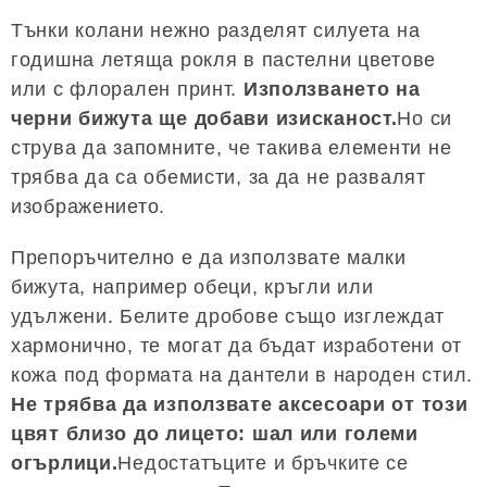
Тънки колани нежно разделят силуета на
годишна летяща рокля в пастелни цветове
или с флорален принт.
Използването на
черни бижута ще добави изисканост.
Но си
струва да запомните, че такива елементи не
трябва да са обемисти, за да не развалят
изображението.
Препоръчително е да използвате малки
бижута, например обеци, кръгли или
удължени. Белите дробове също изглеждат
хармонично, те могат да бъдат изработени от
кожа под формата на дантели в народен стил.
Не трябва да използвате аксесоари от този
цвят близо до лицето: шал или големи
огърлици.
Недостатъците и бръчките се