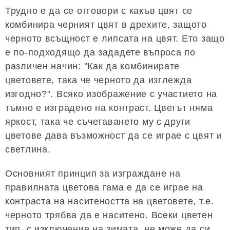
Трудно е да се отговори с какъв цвят се
комбинира черният цвят в дрехите, защото
черното всъщност е липсата на цвят. Ето защо
е по-подходящо да зададете въпроса по
различен начин: "Как да комбинирате
цветовете, така че черното да изглежда
изгодно?". Всяко изображение с участието на
тъмно е изградено на контраст. Цветът няма
яркост, така че съчетаването му с други
цветове дава възможност да се играе с цвят и
светлина.
Основният принцип за изграждане на
правилната цветова гама е да се играе на
контраста на наситеността на цветовете, т.е.
черното трябва да е наситено. Всеки цветен
тип, с изключение на зимата, не може да си