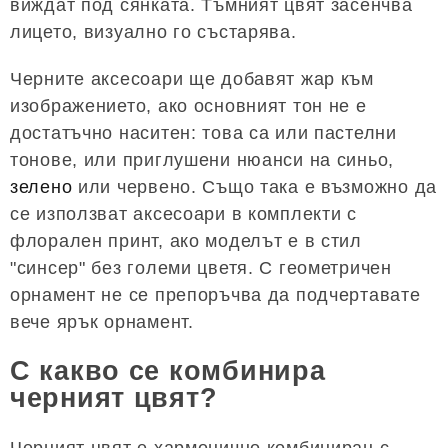
виждат под сянката. Тъмният цвят засенчва
лицето, визуално го състарява.
Черните аксесоари ще добавят жар към
изображението, ако основният тон не е
достатъчно наситен: това са или пастелни
тонове, или приглушени нюанси на синьо,
зелено
или червено. Също така е възможно да
се използват аксесоари в комплекти с
флорален принт, ако моделът е в стил
"синсер" без големи цветя. С геометричен
орнамент не се препоръчва да подчертавате
вече ярък орнамент.
С какво се комбинира
черният цвят?
Черният цвят е хармонично комбиниран с