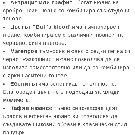
Антрацит или графит
– богат нюанс на
сребро. Този нюанс се комбинира със студени
тонове.
Цветът "Bull's blood"
има тъмночервен
нюанс. Комбинира се с различни нюанси на
червено, сиви цветове.
Marengo
е тъмносив нюанс с редки петна от
черно. Разкошният нюанс позволява да се
използва самостоятелно или да се комбинира
с ярки наситени тонове.
Ебонитът
има зеленикав топъл нюанс.
Благороден цвят, не е подходящ за млади
момичета.
Кафяв нюанс
е тъмно сиво-кафяв цвят.
Красив и ефектен нюанс ви позволява да
създавате шикозни образи в класически стил
пачуърк.