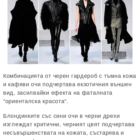
Комбинацията от черен гардероб с тъмна кожа
и кафяви очи подчертава екзотичния външен
вид, засилвайки ефекта на фаталната
"ориенталска красота".
Блондинките със сини очи в черни дрехи
изглеждат критични, черният цвят подчертава
несъвършенствата на кожата, състарява и