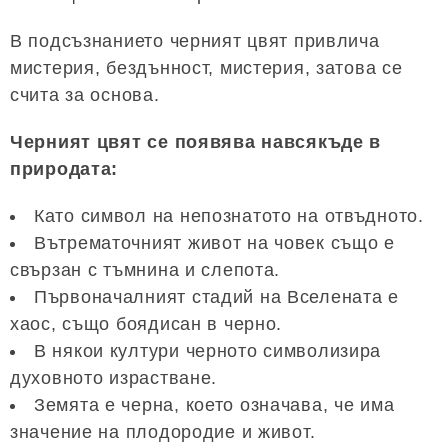
В подсъзнанието черният цвят привлича
мистерия, бездънност, мистерия, затова се
счита за основа.
Черният цвят се появява навсякъде в
природата:
Като символ на непознатото на отвъдното.
Вътрематочният живот на човек също е
свързан с тъмнина и слепота.
Първоначалният стадий на Вселената е
хаос, също боядисан в черно.
В някои култури черното символизира
духовното израстване.
Земята е черна, което означава, че има
значение на плодородие и живот.