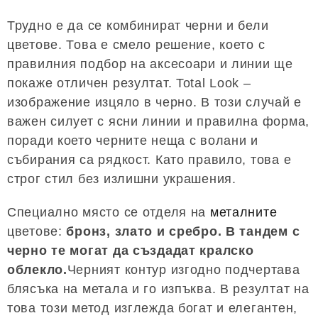
Трудно е да се комбинират черни и бели
цветове. Това е смело решение, което с
правилния подбор на аксесоари и линии ще
покаже отличен резултат. Total Look –
изображение изцяло в черно. В този случай е
важен силует с ясни линии и правилна форма,
поради което черните неща с волани и
събирания са рядкост. Като правило, това е
строг стил без излишни украшения.
Специално място се отделя на
металните
цветове:
бронз, злато и сребро. В тандем с
черно те могат да създадат кралско
облекло.
Черният контур изгодно подчертава
блясъка на метала и го изпъква. В резултат на
това този метод изглежда богат и елегантен,