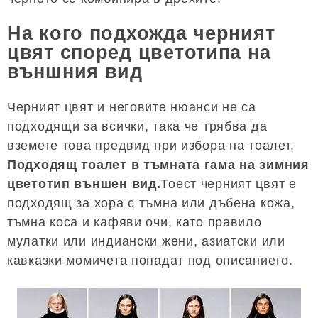
На кого подхожда черният
цвят според цветотипа на
външния вид
Черният цвят и неговите нюанси не са
подходящи за всички, така че трябва да
вземете това предвид при избора на тоалет.
Подходящ тоалет в тъмната гама на зимния
цветотип външен вид.
Тоест черният цвят е
подходящ за хора с тъмна или дъбена кожа,
тъмна коса и кафяви очи, като правило
мулатки или индиански жени, азиатски или
кавказки момичета попадат под описанието.