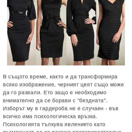
В същото време, както и да трансформира
всяко изображение, черният цвят също може
да го развали. Ето защо е необходимо
внимателно да се борави с "бездната".
Изборът му в гардероба не е случаен - във
всичко има психологическа връзка.
Психологията тълкува явлението като