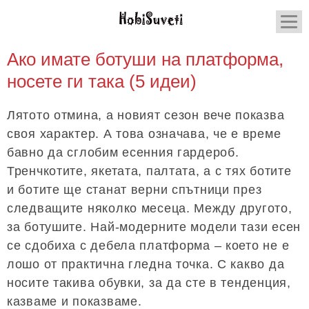
Ако имате ботуши на платформа,
носете ги така (5 идеи)
Лятото отмина, а новият сезон вече показва
своя характер. А това означава, че е време
бавно да сглобим есенния гардероб.
Тренчкотите, якетата, палтата, а с тях ботите
и ботите ще станат верни спътници през
следващите няколко месеца. Между другото,
за ботушите. Най-модерните модели тази есен
се сдобиха с дебела платформа – което не е
лошо от практична гледна точка. С какво да
носите такива обувки, за да сте в тенденция,
казваме и показваме.