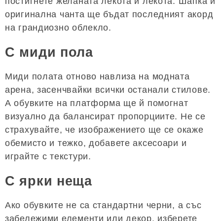
постигнете желаната лекота и лекота. Шапка и
оригинална чанта ще бъдат последният акорд
на грандиозно облекло.
С миди пола
Миди полата отново навлиза на модната
арена, засенчвайки всички останали стилове.
А обувките на платформа ще й помогнат
визуално да балансират пропорциите. Не се
страхувайте, че изображението ще се окаже
обемисто и тежко, добавете аксесоари и
играйте с текстури.
С ярки неща
Ако обувките не са стандартни черни, а със
забележими елементи или декор, изберете