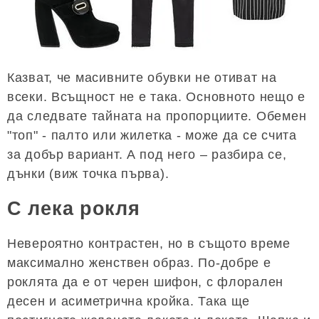
Казват, че масивните обувки не отиват на
всеки. Всъщност не е така. Основното нещо е
да следвате тайната на пропорциите. Обемен
"топ" - палто или жилетка - може да се счита
за добър вариант. А под него – разбира се,
дънки (виж точка първа).
С лека рокля
Невероятно контрастен, но в същото време
максимално женствен образ. По-добре е
роклята да е от черен шифон, с флорален
десен и асиметрична кройка. Така ще