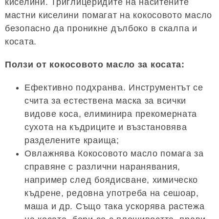
киселини. Триглицеридите на наситените
мастни киселини помагат на кокосовото масло
безопасно да проникне дълбоко в скалпа и
косата.
Ползи от кокосовото масло за косата:
Ефективно подхранва. Инструментът се
счита за естествена маска за всички
видове коса, елиминира прекомерната
сухота на къдриците и възстановява
разделените краища;
Овлажнява Кокосовото масло помага за
справяне с различни наранявания,
например след боядисване, химическо
къдрене, редовна употреба на сешоар,
маша и др. Също така ускорява растежа