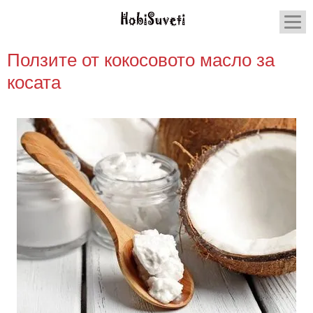
Ползите от кокосовото масло за
косата