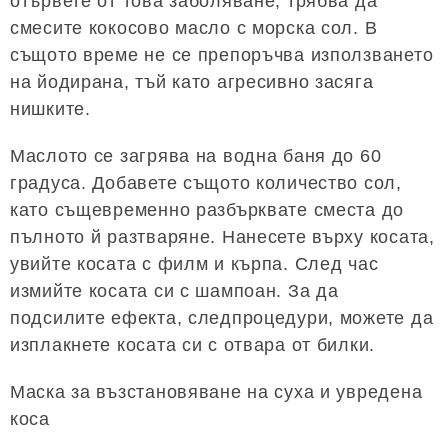
отървете от това заболяване, трябва да
смесите кокосово масло с морска сол. В
същото време не се препоръчва използването
на йодирана, тъй като агресивно засяга
нишките.
Маслото се загрява на водна баня до 60
градуса. Добавете същото количество сол,
като същевременно разбърквате сместа до
пълното й разтваряне. Нанесете върху косата,
увийте косата с филм и кърпа. След час
измийте косата си с шампоан. За да
подсилите ефекта, следпроцедури, можете да
изплакнете косата си с отвара от билки.
Маска за възстановяване на суха и увредена
коса