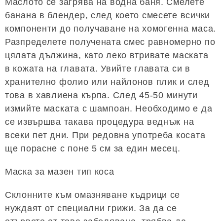
Маслото се загрява на водна баня. Смелете
банана в блендер, след което смесете всички
компоненти до получаване на хомогенна маса.
Разпределете получената смес равномерно по
цялата дължина, като леко втривате маската
в кожата на главата. Увийте главата си в
хранително фолио или найлонов плик и след
това в хавлиена кърпа. След 45-50 минути
измийте маската с шампоан. Необходимо е да
се извършва такава процедура веднъж на
всеки пет дни. При редовна употреба косата
ще порасне с поне 5 см за един месец.
Маска за мазен тип коса
Склонните към омазняване къдрици се
нуждаят от специални грижи. За да се