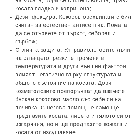
на косата, бори се с плешивостта, прави
косата гладка и копринена;
Дезинфекцира. Кокосов орехвинаги е бил
считан за естествен антисептик. Помага
да се отървете от пърхот, себорея и
сърбеж;
Отлична защита. Ултравиолетовите лъчи
на слънцето, резките промени в
температурата и други външни фактори
влияят негативно върху структурата и
общото състояние на косата. Дори
козметолозите препоръчват да вземете
буркан кокосово масло със себе си на
почивка. С негова помощ не само ще
предпазите косата, лицето и тялото си от
изгаряния, но и ще предпазите кожата и
косата от изсушаване.