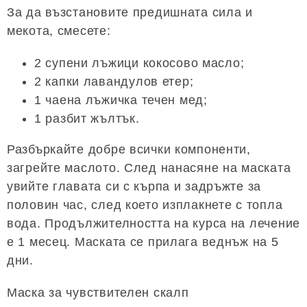
За да възстановите предишната сила и
мекота, смесете:
2 супени лъжици кокосово масло;
2 капки лавандулов етер;
1 чаена лъжичка течен мед;
1 разбит жълтък.
Разбъркайте добре всички компоненти,
загрейте маслото. След нанасяне на маската
увийте главата си с кърпа и задръжте за
половин час, след което изплакнете с топла
вода. Продължителността на курса на лечение
е 1 месец. Маската се прилага веднъж на 5
дни.
Маска за чувствителен скалп