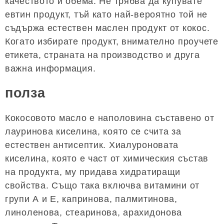
качеството и обема. Не трябва да купувате
евтин продукт, тъй като най-вероятно той не
съдържа естествен маслен продукт от кокос.
Когато избирате продукт, внимателно проучете
етикета, страната на производство и друга
важна информация.
полза
Кокосовото масло е наполовина съставено от
лауринова киселина, която се счита за
естествен антисептик. Хиалуроновата
киселина, която е част от химическия състав
на продукта, му придава хидратиращи
свойства. Също така включва витамини от
групи А и Е, капринова, палмитинова,
линоленова, стеаринова, арахидонова