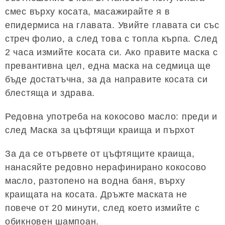
смес върху косата, масажирайте я в
епидермиса на главата. Увийте главата си със
стреч фолио, а след това с топла кърпа. След
2 часа измийте косата си. Ако правите маска с
превантивна цел, една маска на седмица ще
бъде достатъчна, за да направите косата си
блестяща и здрава.
Редовна употреба на кокосово масло: преди и
след Маска за цъфтящи краища и пърхот
За да се отървете от цъфтящите краища,
нанасяйте редовно нерафинирано кокосово
масло, разтопено на водна баня, върху
краищата на косата. Дръжте маската не
повече от 20 минути, след което измийте с
обикновен шампоан.