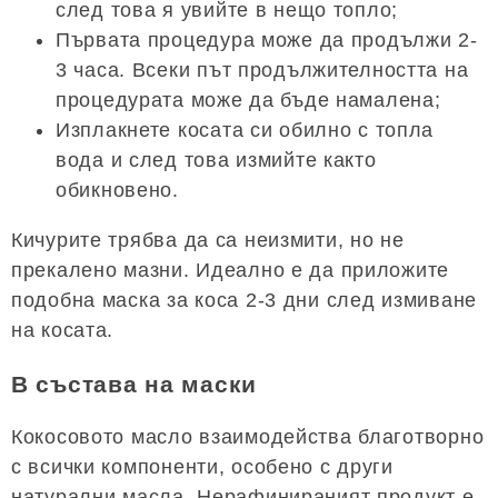
след това я увийте в нещо топло;
Първата процедура може да продължи 2-
3 часа. Всеки път продължителността на
процедурата може да бъде намалена;
Изплакнете косата си обилно с топла
вода и след това измийте както
обикновено.
Кичурите трябва да са неизмити, но не
прекалено мазни. Идеално е да приложите
подобна маска за коса 2-3 дни след измиване
на косата.
В състава на маски
Кокосовото масло взаимодейства благотворно
с всички компоненти, особено с други
натурални масла. Нерафинираният продукт е