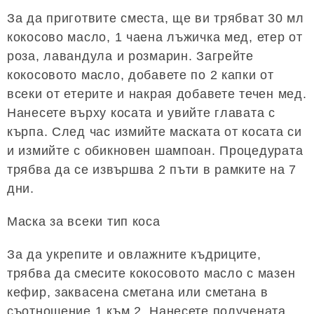
За да приготвите сместа, ще ви трябват 30 мл
кокосово масло, 1 чаена лъжичка мед, етер от
роза, лавандула и розмарин. Загрейте
кокосовото масло, добавете по 2 капки от
всеки от етерите и накрая добавете течен мед.
Нанесете върху косата и увийте главата с
кърпа. След час измийте маската от косата си
и измийте с обикновен шампоан. Процедурата
трябва да се извършва 2 пъти в рамките на 7
дни.
Маска за всеки тип коса
За да укрепите и овлажните къдриците,
трябва да смесите кокосовото масло с мазен
кефир, заквасена сметана или сметана в
съотношение 1 към 2. Нанесете получената