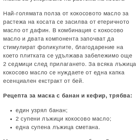
Най-голямата полза от кокосовото масло за
растежа на косата се засилва от етеричното
масло от дафин. В комбинация с кокосово
масло и двата компонента започват да
стимулират фоликулите, благодарение на
което плитката се удължава забележимо още
2 седмици след прилагането. За всяка лъжица
кокосово масло се нуждаете от една капка
есенциален екстракт от бей.
Рецепта за маска с банан и кефир, трябва:
един узрял банан;
2 супени лъжици кокосово масло;
една супена лъжица сметана.