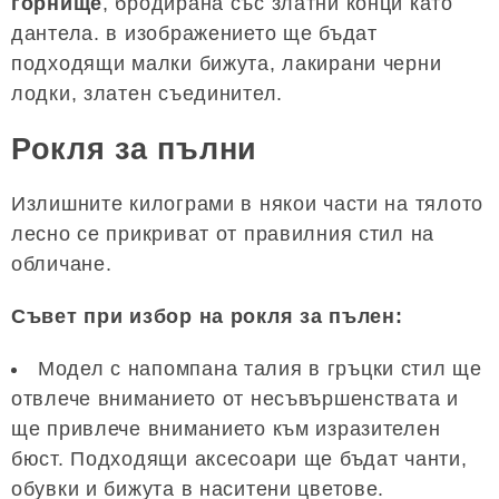
горнище
, бродирана със златни конци като
дантела. в изображението ще бъдат
подходящи малки бижута, лакирани черни
лодки, златен съединител.
Рокля за пълни
Излишните килограми в някои части на тялото
лесно се прикриват от правилния стил на
обличане.
Съвет при избор на рокля за пълен:
Модел с напомпана талия в гръцки стил ще
отвлече вниманието от несъвършенствата и
ще привлече вниманието към изразителен
бюст. Подходящи аксесоари ще бъдат чанти,
обувки и бижута в наситени цветове.