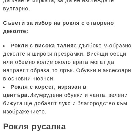
да знаете мярката, за да не изглеждате
вулгарно.
Съвети за избор на рокля с отворено
деколте:
Рокли с висока талия
с дълбоко V-образно
деколте и широки презрамки. Висящи обеци
или обемно колие около врата могат да
направят образа по-ярък. Обувки и аксесоари
в основни нюанси.
Рокля с корсет, изрязан в
центъра.
Изумрудени обувки и чанта, зелени
бижута ще добавят лукс и благородство към
изображението.
Рокля русалка