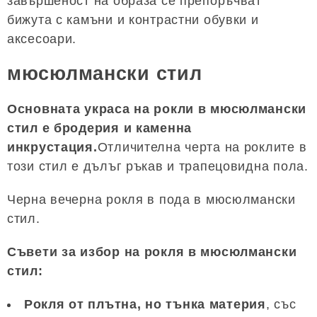
завършеност на образа се препоръчват
бижута с камъни и контрастни обувки и
аксесоари.
мюсюлмански стил
Основната украса на рокли в мюсюлмански
стил е бродерия и каменна
инкрустация.
Отличителна черта на роклите в
този стил е дълъг ръкав и трапецовидна пола.
Черна вечерна рокля в пода в мюсюлмански
стил.
Съвети за избор на рокля в мюсюлмански
стил:
Рокля от плътна, но тънка материя
, със