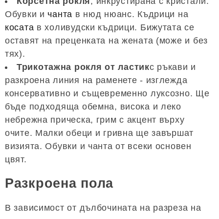
Корсетна рокля
, инкрустирана с кристали.
Обувки и
чанта
в нюд нюанс. Къдрици на
косата
в холивудски къдрици. Бижутата се
оставят на преценката на жената (може и без
тях).
Трикотажна рокля от ластик
с ръкави и
разкроена линия на раменете - изглежда
консервативно и същевременно луксозно. Ще
бъде подходяща обемна, висока и леко
небрежна прическа, грим с акцент върху
очите. Малки обеци и гривна ще завършат
визията. Обувки и чанта от всеки основен
цвят.
Разкроена пола
В зависимост от дълбочината на разреза на