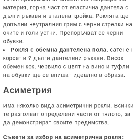
материя, горна част от еластична дантела с
дълги ръкави и вталена кройка. Роклята ще
допълни неутралния грим с черни стрелки на
очите и голи устни. Препоръчват се черни
обувки.
Рокля с обемна дантелена пола
, сатенен
корсет и ? дълги дантелени ръкави. Висок
обемен кок, червило с цвят на вино и туфли
на обувки ще се впишат идеално в образа.
Асиметрия
Има няколко вида асиметрични рокли. Всички
те разголват определени части от тялото, за
да демонстрират своите предимства.
Съвети за избор на асиметрична рокля: