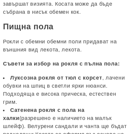
завършат визията. Косата може да бъде
събрана в нисък обемен кок.
Пищна пола
Рокли с обемни обемни поли придават на
външния вид лекота, лекота.
Съвети за избор на рокля с пълна пола:
Луксозна рокля от тюл с корсет
, лачени
обувки на шпиц в светли ярки нюанси.
Подходяща е висока прическа, естествен
грим.
Сатенена рокля с пола на
халки
(разрешено е наличието на малък
шлейф). Велурени сандали и чанта ще бъдат