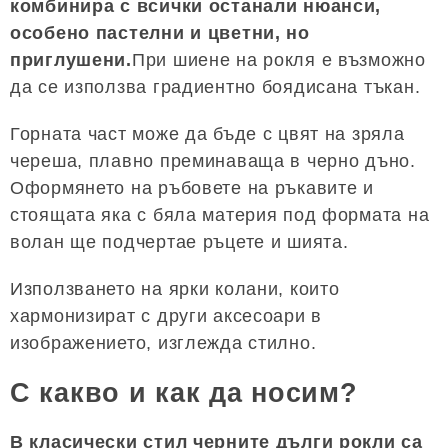
комбинира с всички останали нюанси,
особено пастелни и цветни, но
приглушени.
При шиене на рокля е възможно
да се използва градиентно боядисана тъкан.
Горната част може да бъде с цвят на зряла
череша, плавно преминаваща в черно дъно.
Оформянето на ръбовете на ръкавите и
стоящата яка с бяла материя под формата на
волан ще подчертае ръцете и шията.
Използването на ярки колани, които
хармонизират с други аксесоари в
изображението, изглежда стилно.
С какво и как да носим?
В класически стил черните дълги рокли са