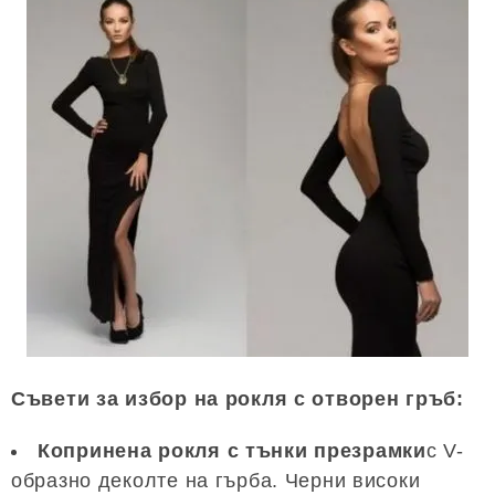
Съвети за избор на рокля с отворен гръб:
Копринена рокля с тънки презрамки
с V-
образно деколте на гърба. Черни високи