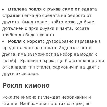
Вталена рокля с ръкав само от едната
страна
и цепка до средата на бедрото от
другата. Смел тоалет, който може да бъде
допълнен с ярки обувки и чанта. Косата
трябва да бъде пусната.
Рокля с корсет
с дъгообразно изрязване в
предната част на полата. Задната част е
дълга, има възможност за избор на модел с
шлейф. Красивите крака ще бъдат подчертани
от сандали тип стилет, хармонични на цвят с
други аксесоари.
Рокля кимоно
Роклите кимоно изглеждат необичайни и
стилни. Изображенията с тях са ярки, но