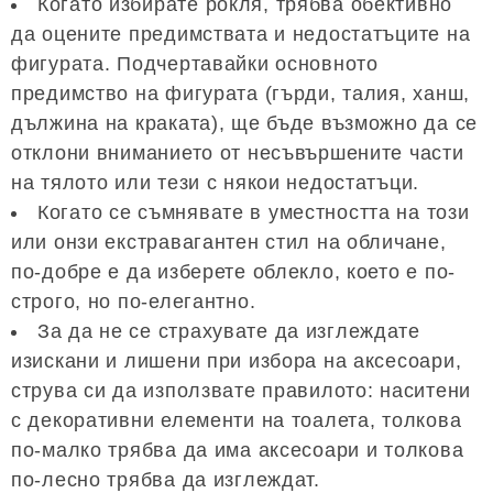
Когато избирате рокля, трябва обективно
да оцените предимствата и недостатъците на
фигурата. Подчертавайки основното
предимство на фигурата (гърди, талия, ханш,
дължина на краката), ще бъде възможно да се
отклони вниманието от несъвършените части
на тялото или тези с някои недостатъци.
Когато се съмнявате в уместността на този
или онзи екстравагантен стил на обличане,
по-добре е да изберете облекло, което е по-
строго, но по-елегантно.
За да не се страхувате да изглеждате
изискани и лишени при избора на аксесоари,
струва си да използвате правилото: наситени
с декоративни елементи на тоалета, толкова
по-малко трябва да има аксесоари и толкова
по-лесно трябва да изглеждат.