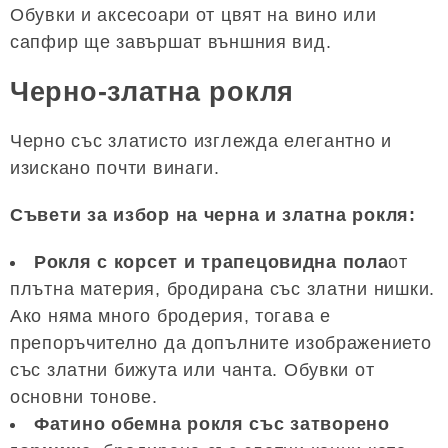
Обувки и аксесоари от цвят на вино или
сапфир ще завършат външния вид.
Черно-златна рокля
Черно със златисто изглежда елегантно и
изискано почти винаги.
Съвети за избор на черна и златна рокля:
Рокля с корсет и трапецовидна пола
от
плътна материя, бродирана със златни нишки.
Ако няма много бродерия, тогава е
препоръчително да допълните изображението
със златни бижута или чанта. Обувки от
основни тонове.
Фатино обемна рокля със затворено