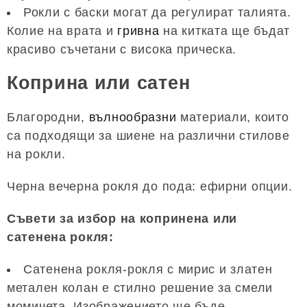
Рокли с баски могат да регулират талията.
Колие на врата и
гривна
на китката ще бъдат
красиво съчетани с висока прическа.
Коприна или сатен
Благородни,
вълнообразни
материали, които
са подходящи за шиене на различни стилове
на рокли.
Черна вечерна рокля до пода: ефирни опции.
Съвети за избор на копринена или
сатенена рокля:
Сатенена рокля-рокля с мирис и златен
метален колан е стилно решение за смели
момичета. Изображението ще бъде