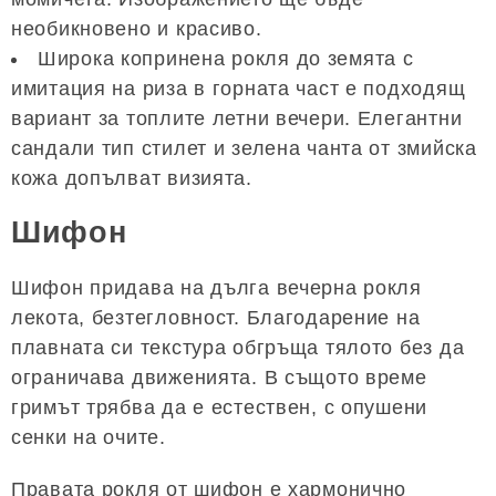
необикновено и красиво.
Широка копринена рокля до земята с
имитация на риза в горната част е подходящ
вариант за топлите летни вечери. Елегантни
сандали тип стилет и зелена чанта от змийска
кожа допълват визията.
Шифон
Шифон придава на дълга вечерна рокля
лекота, безтегловност. Благодарение на
плавната си текстура обгръща тялото без да
ограничава движенията. В същото време
гримът трябва да е естествен, с опушени
сенки на очите.
Правата рокля от шифон е хармонично