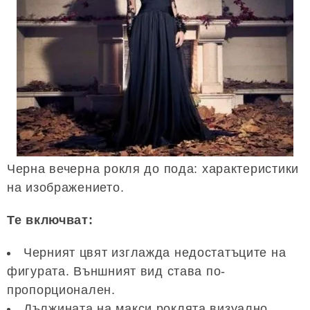
Черна вечерна рокля до пода: характеристики
на изображението.
Те включват:
Черният цвят изглажда недостатъците на
фигурата. Външният вид става по-
пропорционален.
Дължината на макси роклята визуално