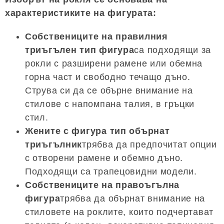
характеристиките на фигурата:
Собствениците на правилния
триъгълен тип фигура
са подходящи за
рокли с разширени рамене или обемна
горна част и свободно течащо дъно.
Струва си да се обърне внимание на
стилове с напомпана талия, в гръцки
стил.
Жените с фигура тип обърнат
триъгълник
трябва да предпочитат опции
с отворени рамене и обемно дъно.
Подходящи са трапецовидни модели.
Собствениците на правоъгълна
фигура
трябва да обърнат внимание на
стиловете на роклите, които подчертават