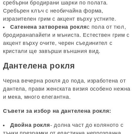
сребърни бродирани шарки по полата.
Сребърен клъч с необичайна форма,
изразителен грим с акцент върху устните.
Сатенена затворена рокля
с пола от тюл,
бродиранапайети и мъниста. Естествен грим с
акцент върху очите, черен съединител с
кристали ще завърши външния вид.
Дантелена рокля
Черна вечерна рокля до пода, изработена от
дантела, прави женската визия особено нежна
и мека, много елегантна.
Съвети за избор на дантелена рокля:
Двойна рокля
- долна част до коляното с
тънки презрамки от еластична непрозрачна