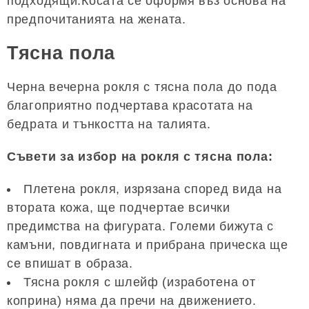
подходящи.Косата се оформя въз основа на
предпочитанията на жената.
Тясна пола
Черна вечерна рокля с тясна пола до пода
благоприятно подчертава красотата на
бедрата и тънкостта на талията.
Съвети за избор на рокля с тясна пола:
Плетена рокля, изрязана според вида на
втората кожа, ще подчертае всички
предимства на фигурата. Големи бижута с
камъни, повдигната и прибрана прическа ще
се впишат в образа.
Тясна рокля с шлейф (изработена от
коприна) няма да пречи на движението.