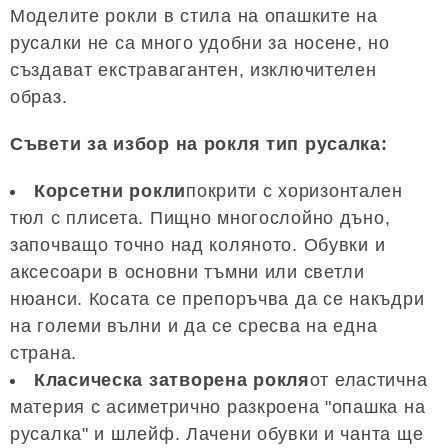
Моделите рокли в стила на опашките на
русалки не са много удобни за носене, но
създават екстравагантен, изключителен
образ.
Съвети за избор на рокля тип русалка:
Корсетни рокли
покрити с хоризонтален
тюл с плисета. Пищно многослойно дъно,
започващо точно над коляното. Обувки и
аксесоари в основни тъмни или светли
нюанси. Косата се препоръчва да се накъдри
на големи вълни и да се сресва на една
страна.
Класическа затворена рокля
от еластична
материя с асиметрично разкроена "опашка на
русалка" и шлейф. Лачени обувки и чанта ще