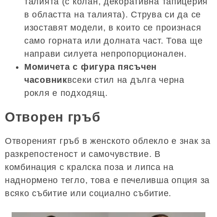
талията (с колан, декоративна тапицерия
в областта на талията). Струва си да се
изоставят модели, в които се произнася
само горната или долната част. Това ще
направи силуета непропорционален.
Момичета с фигура пясъчен
часовник
всеки стил на дълга черна
рокля е подходящ.
Отворен гръб
Отвореният гръб в женското облекло е знак за
разкрепостеност и самочувствие. В
комбинация с кралска поза и липса на
наднормено тегло, това е печеливша опция за
всяко събитие или социално събитие.