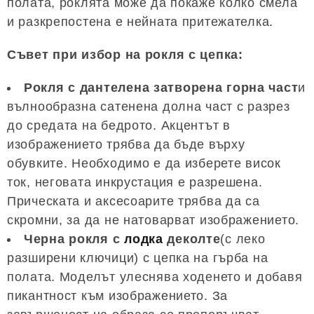
полата, роклята може да покаже колко смела
и разкрепостена е нейната притежателка.
Съвет при избор на рокля с цепка:
Рокля с дантелена затворена горна част
и
вълнообразна сатенена долна част с разрез
до средата на бедрото. Акцентът в
изображението трябва да бъде върху
обувките. Необходимо е да изберете висок
ток, неговата инкрустация е разрешена.
Прическата и аксесоарите трябва да са
скромни, за да не натоварват изображението.
Черна рокля с
лодка
деколте
(с леко
разширени ключици) с цепка на гърба на
полата. Моделът улеснява ходенето и добавя
пикантност към изображението. За