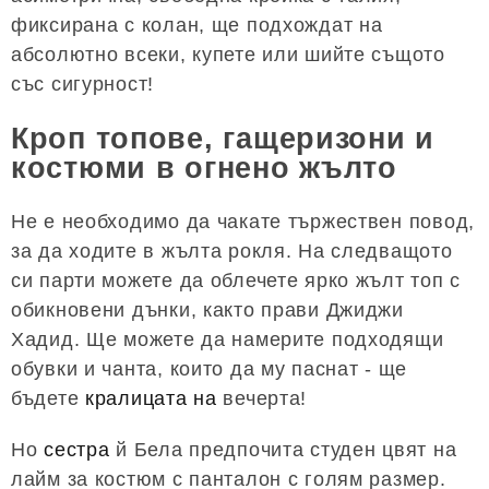
фиксирана с колан, ще подхождат на
абсолютно всеки, купете или шийте същото
със сигурност!
Кроп топове, гащеризони и
костюми в огнено жълто
Не е необходимо да чакате тържествен повод,
за да ходите в жълта рокля. На следващото
си парти можете да облечете ярко жълт топ с
обикновени дънки, както прави Джиджи
Хадид. Ще можете да намерите подходящи
обувки и чанта, които да му паснат - ще
бъдете
кралицата на
вечерта!
Но
сестра
й Бела предпочита студен цвят на
лайм за костюм с панталон с голям размер.