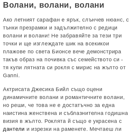
Волани, волани, волани
Ако летният сарафан е ярък, слънчев нюанс, с
тънки презрамки и задължително с редици
волани и волани! Не забравяйте за тези три
точки и ще изглеждате шик на всекикои
плажове по света Бионсе вече демонстрира
такъв образ на почивка със семейството си -
тя купи лятната си рокля с мирис на жълто от
Ganni.
Актрисата Джесика Бийл също оцени
динамичните волани и романтичните волани,
но реши, че това не е достатъчно за една
наистина женствена и съблазнителна годишна
визия в жълто. Роклята й също е украсена с
дантели
и изрезки на раменете. Мечтаеш ли