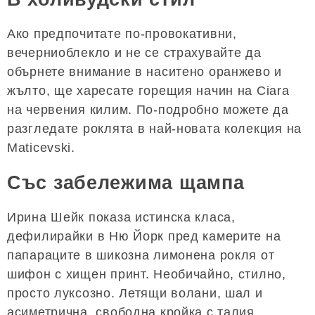
Ако предпочитате по-провокативни,
вечерниоблекло и не се страхувайте да
обърнете внимание в наситено оранжево и
жълто, ще харесате горещия начин на Ciara
на червения килим. По-подробно можете да
разгледате роклята в най-новата колекция на
Maticevski.
Със забележима щампа
Ирина Шейк показа истинска класа,
дефилирайки в Ню Йорк пред камерите на
папараците в шикозна лимонена рокля от
шифон с хищен принт. Необичайно, стилно,
просто луксозно. Летящи волани, шал и
асиметрична, свободна кройка с талия,