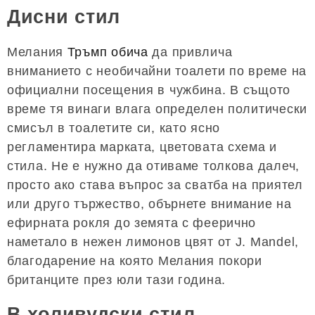
Дисни стил
Мелания
Тръмп обича
да привлича
вниманието с необичайни тоалети по време на
официални посещения в чужбина. В същото
време тя винаги влага определен политически
смисъл в тоалетите си, като ясно
регламентира марката, цветовата схема и
стила. Не е нужно да отиваме толкова далеч,
просто ако става въпрос за сватба на приятел
или друго тържество, обърнете внимание на
ефирната рокля до земята с феерично
наметало в нежен лимонов цвят от J. Mandel,
благодарение на която Мелания покори
британците през юли тази година.
В холивудски стил