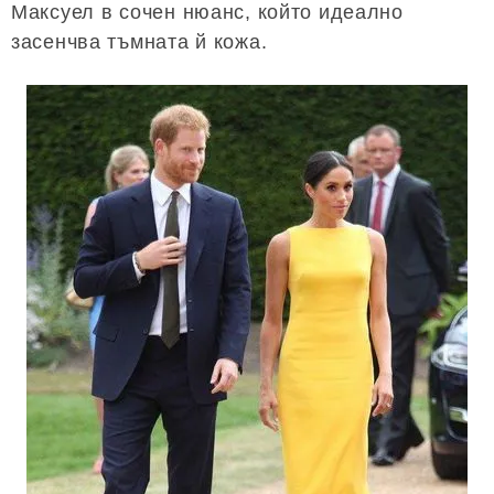
Максуел в сочен нюанс, който идеално
засенчва тъмната й кожа.