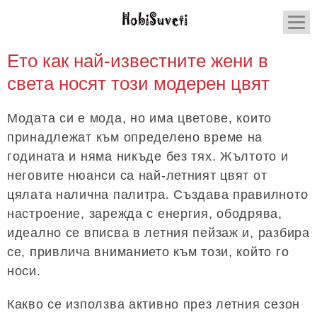
Ето как най-известните жени в
света носят този модерен цвят
Модата си е мода, но има цветове, които
принадлежат към определено време на
годината и няма никъде без тях. Жълтото и
неговите нюанси са най-летният цвят от
цялата налична палитра. Създава правилното
настроение, зарежда с енергия, ободрява,
идеално се вписва в летния пейзаж и, разбира
се, привлича вниманието към този, който го
носи.
Какво се използва активно през летния сезон