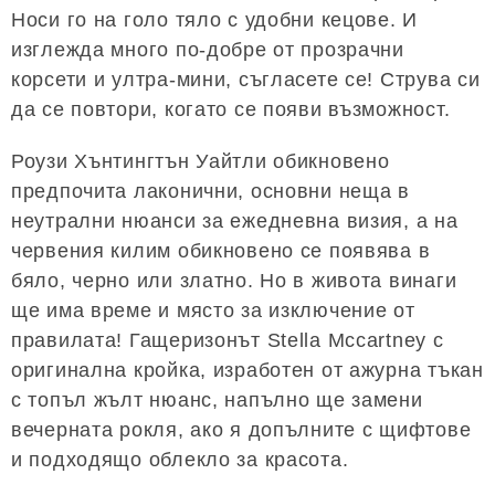
Носи го на голо тяло с удобни кецове. И
изглежда много по-добре от прозрачни
корсети и ултра-мини, съгласете се! Струва си
да се повтори, когато се появи възможност.
Роузи Хънтингтън Уайтли обикновено
предпочита лаконични, основни неща в
неутрални нюанси за ежедневна визия, а на
червения килим обикновено се появява в
бяло, черно или златно. Но в живота винаги
ще има време и място за изключение от
правилата! Гащеризонът Stella Mccartney с
оригинална кройка, изработен от ажурна тъкан
с топъл жълт нюанс, напълно ще замени
вечерната рокля, ако я допълните с щифтове
и подходящо облекло за красота.