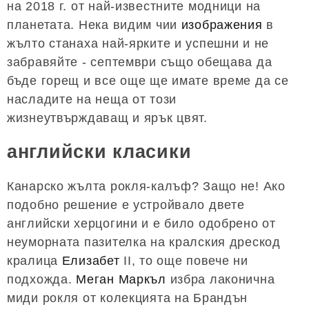
на 2018 г. от най-известните модници на
планетата. Нека видим чии
изображения
в
жълто станаха най-ярките и успешни и не
забравяйте - септември също обещава да
бъде горещ и все още ще имате време да се
насладите на неща от този
жизнеутвърждаващ и ярък цвят.
английски класики
Канарско жълта рокля-калъф? Защо не! Ако
подобно решение е устройвало двете
английски херцогини и е било одобрено от
неуморната пазителка на кралския дрескод
кралица
Елизабет
II, то още повече ни
подхожда.
Меган Маркъл
избра лаконична
миди рокля от колекцията на Брандън