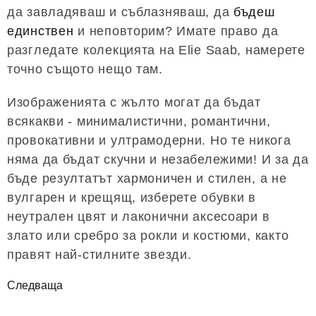
да завладяваш и съблазняваш, да
бъдеш
единствен
и неповторим? Имате право да
разгледате колекцията на Elie Saab, намерете
точно същото нещо там.
Изображенията с жълто могат да бъдат
всякакви - минималистични, романтични,
провокативни и ултрамодерни. Но те никога
няма да бъдат скучни и незабележими! И за да
бъде резултатът хармоничен и стилен, а не
вулгарен и крещящ, изберете обувки в
неутрален цвят и лаконични аксесоари в
злато или сребро за рокли и костюми, както
правят най-стилните звезди.
Следваща