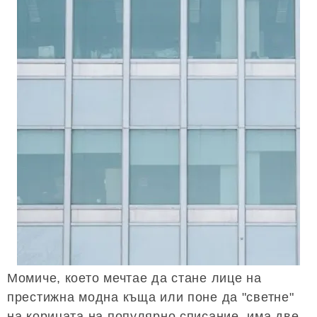
Момиче, което мечтае да стане лице на
престижна модна къща или поне да "светне"
на корицата на популярно списание, има две