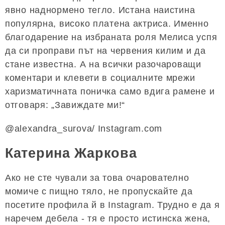
явно наднормено тегло. Истана наистина
популярна, високо платена актриса. Именно
благодарение на избраната роля Мелиса успя
да си проправи път на червения килим и да
стане известна. А на всички разочароващи
коментари и клевети в социалните мрежи
харизматичната поничка само вдига рамене и
отговаря: „Завиждате ми!“
@alexandra_surova/ Instagram.com
Катерина Жаркова
Ако не сте чували за това очарователно
момиче с пищно тяло, не пропускайте да
посетите профила й в Instagram. Трудно е да я
наречем дебела - тя е просто истинска жена,