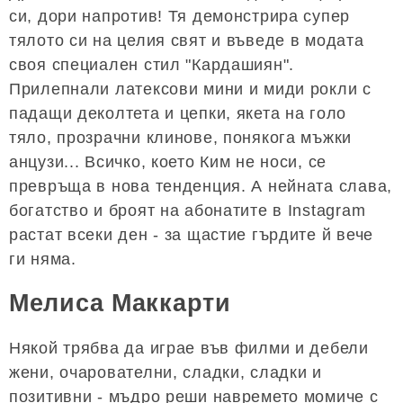
си, дори напротив! Тя демонстрира супер
тялото си на целия свят и въведе в модата
своя специален стил "Кардашиян".
Прилепнали латексови мини и миди рокли с
падащи деколтета и цепки, якета на голо
тяло, прозрачни клинове, понякога мъжки
анцузи... Всичко, което Ким не носи, се
превръща в нова тенденция. А нейната слава,
богатство и броят на абонатите в Instagram
растат всеки ден - за щастие гърдите й вече
ги няма.
Мелиса Маккарти
Някой трябва да играе във филми и дебели
жени, очарователни, сладки, сладки и
позитивни - мъдро реши навремето момиче с