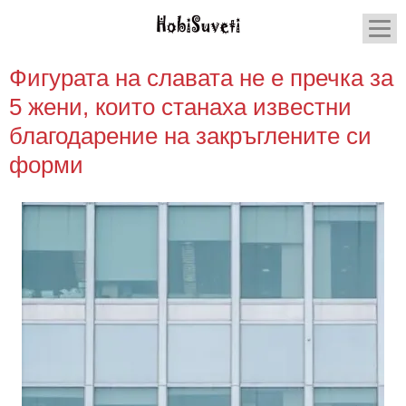
Фигурата на славата не е пречка за
5 жени, които станаха известни
благодарение на закръглените си
форми