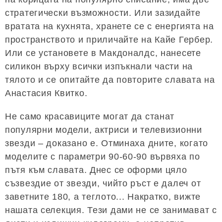
стратегически възможности. Или зазидайте
вратата на кухнята, хранете се с енергията на
пространството и приличайте на Кайе Гербер.
Или се установете в Макдоналдс, нанесете
силикон върху всички изпъкнали части на
тялото и се опитайте да повторите славата на
Анастасия Квитко.
Не само красавиците могат да станат
популярни модели, актриси и телевизионни
звезди – доказано е. Отминаха дните, когато
моделите с параметри 90-60-90 вървяха по
пътя към славата. Днес се оформи цяло
съзвездие от звезди, чийто ръст е далеч от
заветните 180, а теглото... Накратко, вижте
нашата селекция. Тези дами не се занимават с