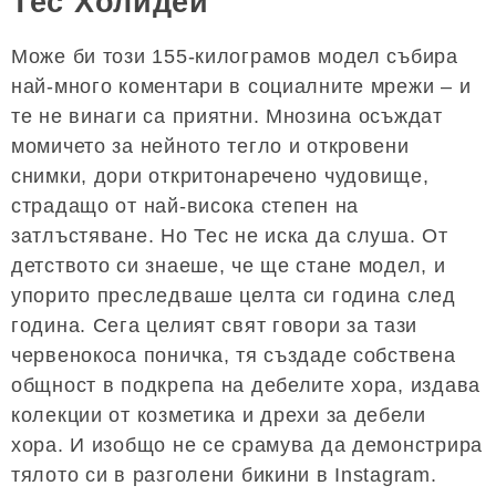
Тес Холидей
Може би този 155-килограмов модел събира
най-много коментари в социалните мрежи – и
те не винаги са приятни. Мнозина осъждат
момичето за нейното тегло и откровени
снимки, дори откритонаречено чудовище,
страдащо от най-висока степен на
затлъстяване. Но Тес не иска да слуша. От
детството си знаеше, че ще стане модел, и
упорито преследваше целта си година след
година. Сега целият свят говори за тази
червенокоса поничка, тя създаде собствена
общност в подкрепа на дебелите хора, издава
колекции от козметика и дрехи за дебели
хора. И изобщо не се срамува да демонстрира
тялото си в разголени бикини в Instagram.