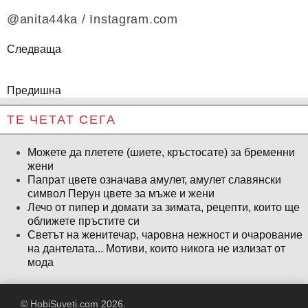
@anita44ka / Instagram.com
Следваща
Предишна
ТЕ ЧЕТАТ СЕГА
Можете да плетете (шиете, кръстосате) за бременни
жени
Папрат цвете означава амулет, амулет славянски
символ Перун цвете за мъже и жени
Лечо от пипер и домати за зимата, рецепти, които ще
оближете пръстите си
Светът на женитечар, чаровна нежност и очарование
на дантелата... Мотиви, които никога не излизат от
мода
© HobiSuveti.com 2026.