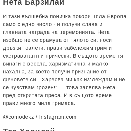
Нета Барзилай
И тази вълшебна поничка покори цяла Европа
само с едно число - и получи слава и
главната награда на церемонията. Нета
изобщо не се срамува от тялото си, носи
дръзки тоалети, прави забележим грим и
екстравагантни прически. В същото време тя
винаги е весела, харизматична и малко
нахална, за което получи признание от
феновете си. „Харесва ми как изглеждам и не
се чувствам грозен!“ — това заявява Нета
пред откритата преса. И в същото време
прави много мила гримаса.
@comodekz / Instagram.com