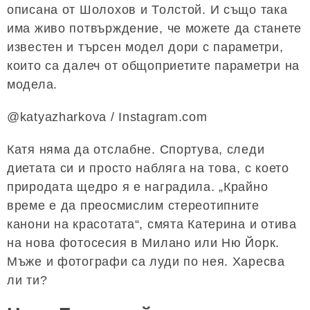
описана от Шолохов и Толстой. И също така
има живо потвърждение, че можете да станете
известен и търсен модел дори с параметри,
които са далеч от общоприетите параметри на
модела.
@katyazharkova / Instagram.com
Катя няма да отслабне. Спортува, следи
диетата си и просто набляга на това, с което
природата щедро я е наградила. „Крайно
време е да преосмислим стереотипните
канони на красотата“, смята Катерина и отива
на нова фотосесия в Милано или Ню Йорк.
Мъже и фотографи са луди по нея. Харесва
ли ти?