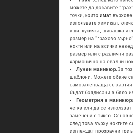
можете да добавите "грах"
точки, които
имат
върхове 
използвате химикал, клечк
уши, кукичка, шивашка иг
размер на "грахово зърно
нокти или на всички наве
размер или с различни ра
хармонично на овални нок
Лунен маникюр.
За тоз
шаблони. Можете обаче са
самозалепваща се хартия и
бъдат боядисани в бяло и
Геометрия в маникюр
четка или да се използват
заменени с тиксо. Основн
след това върху ноктите 
изглеждат прозрачни триъ