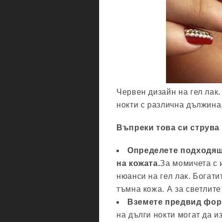
Червен дизайн на гел лак
нокти с различна дължина
Въпреки това си струва 
Определете подходящ
на кожата.
За момичета с 
нюанси на гел лак. Богат
тъмна кожа. А за светлите
Вземете предвид форм
на дълги нокти могат да и