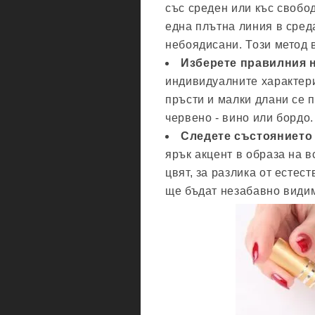
със среден или къс свобод
една плътна линия в сред
небоядисани. Този метод 
Изберете правилния 
индивидуалните характери
пръсти и малки длани се 
червено - вино или бордо.
Следете състоянието 
ярък акцент в образа на 
цвят, за разлика от естес
ще бъдат незабавно види