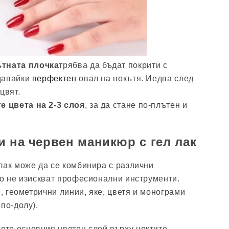
ътната плочка
трябва да бъдат покрити с
давайки
перфектен
овал на нокътя. Иедва след
цвят.
е цвета на 2-3 слоя
, за да стане по-плътен и
и на червен маникюр с гел лак
лак може да се комбинира с различни
то не изискват професионални инструменти.
и, геометрични линии, яке, цветя и монограми
по-долу).
ете основния цветен слой върху ноктите,