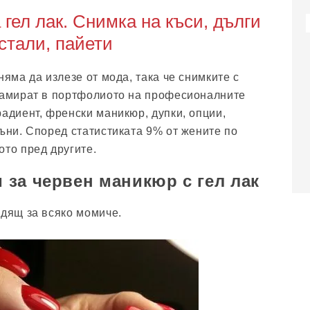
 гел лак. Снимка на къси, дълги
истали, пайети
няма да излезе от мода, така че снимките с
намират в портфолиото на професионалните
радиент, френски маникюр, дупки, опции,
мъни. Според статистиката 9% от жените по
ото пред другите.
за червен маникюр с гел лак
одящ за всяко момиче.