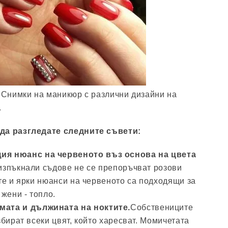
. Снимки на маникюр с различни дизайни на
.
да разгледате следните съвети:
ия нюанс на червеното въз основа на цвета
изпъкнали съдове не се препоръчват розови
ите и ярки нюанси на червеното са подходящи за
 жени - топло.
ата и дължината на ноктите.
Собствениците
збират всеки цвят, който харесват. Момичетата