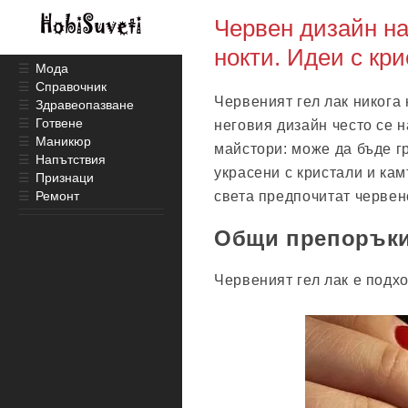
Червен дизайн на
нокти. Идеи с кр
☰
Мода
☰
Справочник
Червеният гел лак никога 
☰
Здравеопазване
☰
Готвене
неговия дизайн често се 
☰
Маникюр
майстори: може да бъде г
☰
Напътствия
украсени с кристали и ка
☰
Признаци
☰
Ремонт
света предпочитат червен
Общи препоръки 
Червеният гел лак е подх