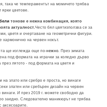
, така че темпераментът на момичето трябва
т ярки цветове.
бели
тонове е нежна комбинация, която
воята актуалност.
Често бял цвятизползва се за
ами, цветя и очертаване на геометрични фигури.
е хармонично на червен нокът.
ята ще изглежда още по-
нежно
. През зимата
ена под формата на играчки за коледно дърво
 през лятото - под формата на цветя и
 на злато или сребро е проста, но винаги
еки златен или сребърен дизайн на червен
 винаги. И през 2019 г. можете свободно да
ро заедно. Следователно маникюрът не трябва
с аксесоарите.