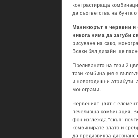
контрастираща комбинация
да съответства на бунта о
Маникюрът в червени и
никога няма да загуби с
рисуване на сако, моногр
Всеки бял дизайн ще пасн
Преливането на тези 2 цв
тази комбинация е въплът
и новогодишни атрибути, а
монограми.
Червеният цвят с елементи
печеливша комбинация. Вс
фон изглежда "скъп" почти
комбинирате злато и среб
да предизвиква дисонанс 