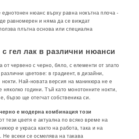
 еднотонен нюанс върху равна нокътна плоча -
ъде равномерен и няма да се виждат
зползва плътна основа или специална
с гел лак в различни нюанси
 от червено с черно, бяло, с елементи от злато
различни цветове: в градиент, в дизайни,
и нокти. Най-новата версия на маникюра не е
е няколко години. Тъй като монотонните нокти,
е, бързо ще отегчат собственика си.
черно е модерна комбинация този
от тези цветя е актуална по всяко време на
никюр е украса както на работа, така и на
. Не всеки се осмелява на такава