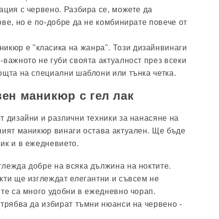
ация с червено. Разбира се, можете да
ве, но е по-добре да не комбинирате повече от
никюр е "класика на жанра". Този дизайнвинаги
-важното не губи своята актуалност през всеки
ощта на специални шаблони или тънка четка.
ен маникюр с гел лак
т дизайни и различни техники за нанасяне на
ният маникюр винаги остава актуален. Ще бъде
ик и в ежедневието.
лежда добре на всяка дължина на ноктите.
кти ще изглеждат елегантни и съвсем не
 те са много удобни в ежедневно чорап.
 трябва да избират тъмни нюанси на червено -