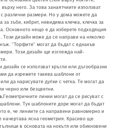
 върху него. За това занаятчиите използват
с различни размери. Но у дома можете да
а за зъби, кибрит, невидима клечка, клечка за
ла. Основното нещо е да изберете подходящия
". Този дизайн може да се направи на няколко
днъж. "Торфите" могат да бъдат с еднакъв
змери. Този дизайн ще изглежда най-
ти.
и дизайн се използват кръгли или дъгообразни
ми да изрежете такива шаблони от
ли да нарисувате дупки с четка. Те могат да
ли черно или безцветни.
а.
Геометричните линии могат да се рисуват с
 шаблони. Тук шаблоните дори могат да бъдат
ото е, че линиите са направени равномерно и
се начертава ясна геометрия. Красиво ще
гълници в основата на нокътя или обикновени