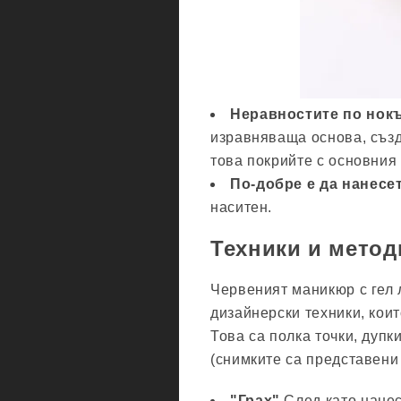
Неравностите по нок
изравняваща основа, съз
това покрийте с основния 
По-добре е да нанесет
наситен.
Техники и метод
Червеният маникюр с гел 
дизайнерски техники, кои
Това са полка точки, дупк
(снимките са представени 
"Грах".
След като нанес