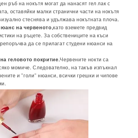
ен ръб на нокътя могат да нанасят гел лак с
ата, оставяйки малки странични части на нокътя
визуално стеснява и удължава нокътната плоча.
нюанс на червеното,
като вземете предвид
стики на ръцете. За собствениците на къси
препоръчва да се прилагат студени нюанси на
на геловото покритие.
Червените нокти са
всяко момиче. Следователно, на такъв изпъкнал
твените и "голи" нюанси, всички грешки и чипове
ми.