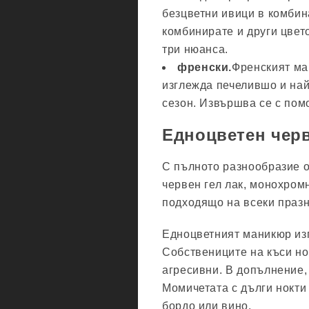
безцветни ивици в комбин
комбинирате и други цвето
три нюанса.
френски.
Френският ма
изглежда печелившо и най
сезон. Извършва се с пом
Едноцветен черв
С пълното разнообразие о
червен гел лак, монохром
подходящо на всеки празн
Едноцветният маникюр изг
Собствениците на къси но
агресивни. В допълнение,
Момичетата с дълги нокти
бордо или вино.