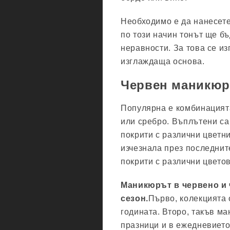
Необходимо е да нанесете
по този начин тонът ще б
неравности. За това се и
изглаждаща основа.
Червен маникюр 
Популярна е комбинацията
или сребро. Въплътени са 
покрити с различни цветн
изчезнала през последнит
покрити с различни цветов
Маникюрът в червено и 
сезон.
Първо, колекцията 
годината. Второ, такъв ма
празници и в ежедневието