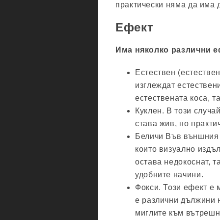
практически няма да има д
Ефект
Има няколко различни е
Естествен (естествен
изглеждат естествени
естествената коса, та
Куклен. В този случа
става жив, но практи
Беличи Във външния 
които визуално издъ
остава недокоснат, та
удобните начини.
Фокси. Този ефект е
е различни дължини н
миглите към вътрешни