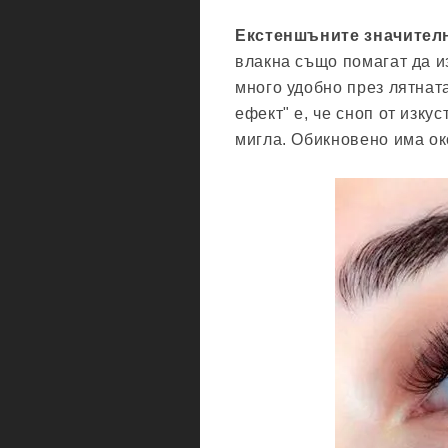
Екстеншъните значителн
влакна също помагат да и
много удобно през лятнат
ефект" е, че сноп от изку
мигла. Обикновено има око