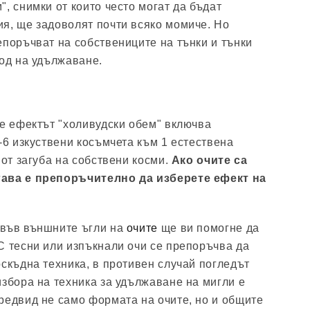
, снимки от които често могат да бъдат
я, ще задоволят почти всяко момиче. Но
епоръчват на собствениците на тънки и тънки
тод на удължаване.
че ефектът "холивудски обем" включва
-6 изкуствени косъмчета към 1 естествена
 от загуба на собствени косми.
Ако очите са
гава е препоръчително да изберете ефект на
 във външните ъгли на
очите
ще ви помогне да
С тесни или изпъкнали очи се препоръчва да
оскъдна техника, в противен случай погледът
избора на техника за удължаване на мигли е
редвид не само формата на очите, но и общите