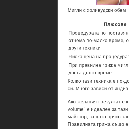
Мигли с холивудски обем
Плюсове
Процедурата по поставян
отнема по-малко време, о
други техники
Ниска цена на процедура
При правилна грижа мигл
доста дълго време
Колко тази техника е по-д
си. Много зависи от инди
Ако желаният резултат е к
volume" е идеален за тази
майстор, защото пряко за
Правилната грижа също е 