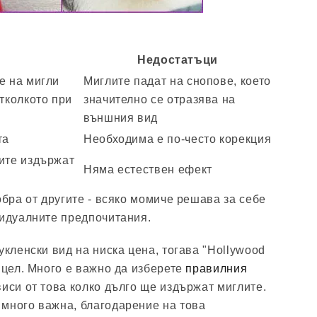
Недостатъци
е на мигли
Миглите падат на снопове, което
тколкото при
значително се отразява на
външния вид
та
Необходима е по-често корекция
ите издържат
Няма естествен ефект
обра от другите - всяко момиче решава за себе
видуалните предпочитания.
укленски вид на ниска цена, тогава "Hollywood
 цел. Много е важно да изберете
правилния
виси от това колко дълго ще издържат миглите.
много важна, благодарение на това