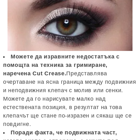
Можете да изравните недостатъка с
помощта на техника за гримиране,
наречена Cut Crease.
Представлява
очертаване на ясна граница между подвижния
и неподвижния клепач с молив или сенки.
Можете да го нарисувате малко над
естествената позиция, в резултат на това
клепачът ще стане по-изразен и сякаш ще се
повдигне.
Поради факта, че подвижната част,