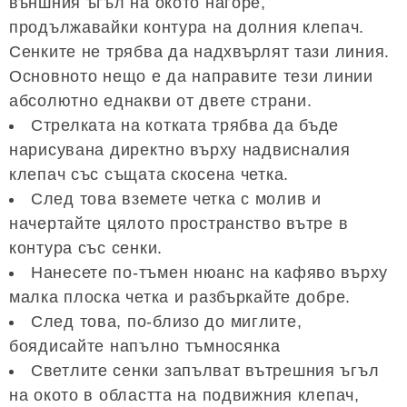
външния ъгъл на окото нагоре,
продължавайки контура на долния клепач.
Сенките не трябва да надхвърлят тази линия.
Основното нещо е да направите тези линии
абсолютно еднакви от двете страни.
Стрелката на котката трябва да бъде
нарисувана директно върху надвисналия
клепач със същата скосена четка.
След това вземете четка с молив и
начертайте цялото пространство вътре в
контура със сенки.
Нанесете по-тъмен нюанс на кафяво върху
малка плоска четка и разбъркайте добре.
След това, по-близо до миглите,
боядисайте напълно тъмносянка
Светлите сенки запълват вътрешния ъгъл
на окото в областта на подвижния клепач,