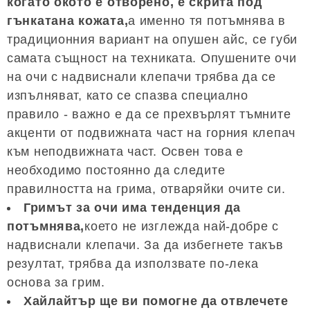
когато окото е отворено, е скрита под
гънкатана кожата,
а именно тя потъмнява в
традиционния вариант на опушен айс, се губи
самата същност на техниката. Опушените очи
на очи с надвиснали клепачи трябва да се
изпълняват, като се спазва специално
правило - важно е да се прехвърлят тъмните
акценти от подвижната част на горния клепач
към неподвижната част. Освен това е
необходимо постоянно да следите
правилността на грима, отваряйки очите си.
Гримът за очи има тенденция да
потъмнява,
което не изглежда най-добре с
надвиснали клепачи. За да избегнете такъв
резултат, трябва да използвате по-лека
основа за грим.
Хайлайтър ще ви помогне да отвлечете