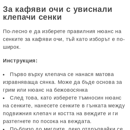
За кафяви очи с увиснали
клепачи сенки
По-лесно е да изберете правилния нюанс на
сенките за кафяви очи, тъй като изборът е по-
широк.
Инструкция:
Първо върху клепача се нанася матова
изравняваща сянка. Може да бъде основа за
грим или нюанс на бежовосянка
След това, като изберете тъмносин нюанс
на сенките, нанесете сенките в гънката между
подвижния клепач и костта на веждите и ги
разтегнете по посока на веждата.
По-близо до миглите, леко отдръпвайки се