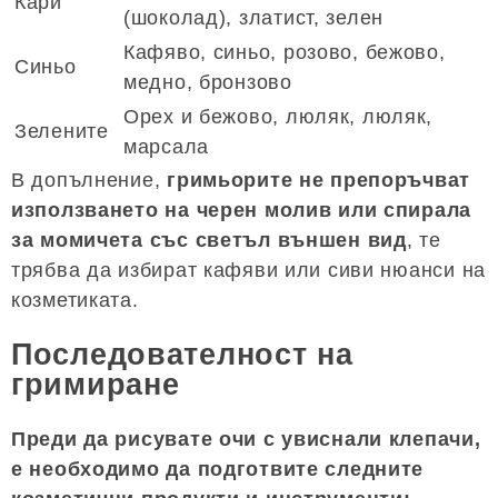
Кари
(шоколад), златист, зелен
Кафяво, синьо, розово, бежово,
Синьо
медно, бронзово
Орех и бежово, люляк, люляк,
Зелените
марсала
В допълнение,
гримьорите не препоръчват
използването на черен молив или спирала
за момичета със светъл външен вид
, те
трябва да избират кафяви или сиви нюанси на
козметиката.
Последователност на
гримиране
Преди да рисувате очи с увиснали клепачи,
е необходимо да подготвите следните