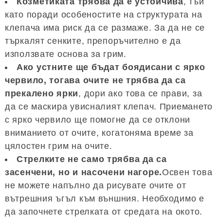
Козметиката трябва да е устойчива
, тъй
като поради особеностите на структурата на
клепача има риск да се размаже. За да не се
търкалят сенките, препоръчително е да
използвате основа за грим.
Ако устните ще бъдат боядисани с ярко
червило, тогава очите не трябва да са
прекалено ярки
, дори ако това се прави, за
да се маскира увисналият клепач. Приемането
с ярко червило ще помогне да се отклони
вниманието от очите, когатоняма време за
цялостен грим на очите.
Стрелките не само трябва да са
засенчени, но и насочени нагоре.
Освен това
не можете напълно да рисувате очите от
вътрешния ъгъл към външния. Необходимо е
да започнете стрелката от средата на окото.