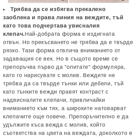
Трябва да се избягва прекалено
заоблена и права линия на веждите, тъй
като това подчертава увисналия
клепач.
Най-добрата форма е издигната
отвън. Но прекъсването не трябва да е твърде
рязко. Тази форма отвлича вниманието от
задаващия се век. Но в същото време се
препоръчва първо да "опитате" формуляра,
като го нарисувате с молив. Веждите не
трябва да са твърде тънки или дебели, тъй
като тънките вежди правят контраст с
надвисналите клепачи, привличайки
вниманието към тях, а широките натоварват
клепачите още повече. Препоръчително е да
удължите къса вежда с молив, който
съответства на цвета на веждата, доколкото е