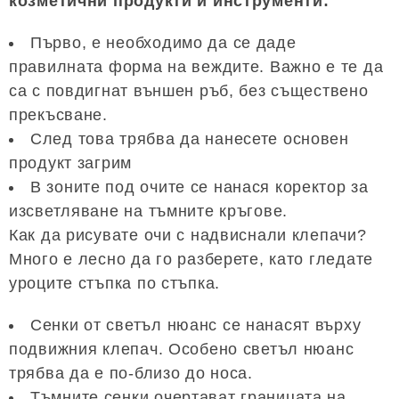
козметични продукти и инструменти:
Първо, е необходимо да се даде
правилната форма на веждите. Важно е те да
са с повдигнат външен ръб, без съществено
прекъсване.
След това трябва да нанесете основен
продукт загрим
В зоните под очите се нанася коректор за
изсветляване на тъмните кръгове.
Как да рисувате очи с надвиснали клепачи?
Много е лесно да го разберете, като гледате
уроците стъпка по стъпка.
Сенки от светъл нюанс се нанасят върху
подвижния клепач. Особено светъл нюанс
трябва да е по-близо до носа.
Тъмните сенки очертават границата на