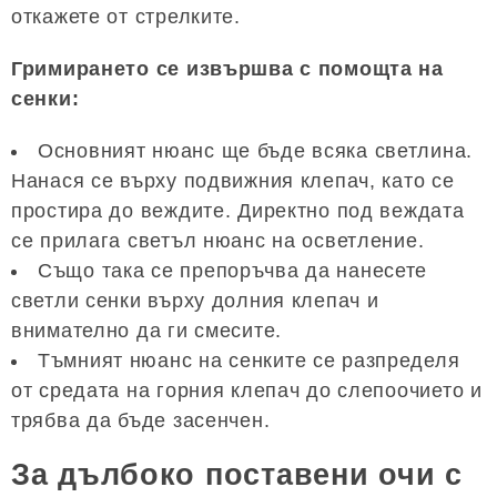
откажете от стрелките.
Гримирането се извършва с помощта на
сенки:
Основният нюанс ще бъде всяка светлина.
Нанася се върху подвижния клепач, като се
простира до веждите. Директно под веждата
се прилага светъл нюанс на осветление.
Също така се препоръчва да нанесете
светли сенки върху долния клепач и
внимателно да ги смесите.
Тъмният нюанс на сенките се разпределя
от средата на горния клепач до слепоочието и
трябва да бъде засенчен.
За дълбоко поставени очи с