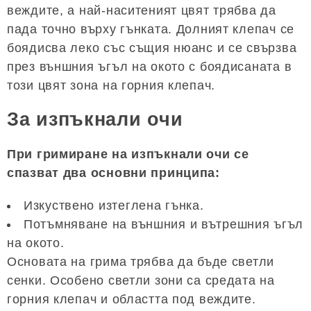
веждите, а най-наситеният цвят трябва да
пада точно върху гънката. Долният клепач се
боядисва леко със същия нюанс и се свързва
през външния ъгъл на окото с боядисаната в
този цвят зона на горния клепач.
За изпъкнали очи
При гримиране на изпъкнали очи се
спазват два основни принципа:
Изкуствено изтеглена гънка.
Потъмняване на външния и вътрешния ъгъл
на окото.
Основата на грима трябва да бъде светли
сенки. Особено светли зони са средата на
горния клепач и областта под веждите.