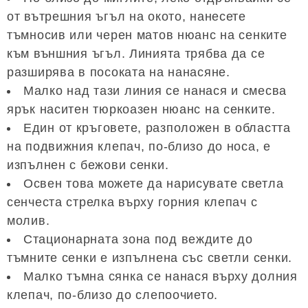
от вътрешния ъгъл на окото, нанесете
тъмносив или черен матов нюанс на сенките
към външния ъгъл. Линията трябва да се
разширява в посоката на нанасяне.
Малко над тази линия се нанася и смесва
ярък наситен тюркоазен нюанс на сенките.
Един от кръговете, разположен в областта
на подвижния клепач, по-близо до носа, е
изпълнен с бежови сенки.
Освен това можете да нарисувате светла
сенчеста стрелка върху горния клепач с
молив.
Стационарната зона под веждите до
тъмните сенки е изпълнена със светли сенки.
Малко тъмна сянка се нанася върху долния
клепач, по-близо до слепоочието.