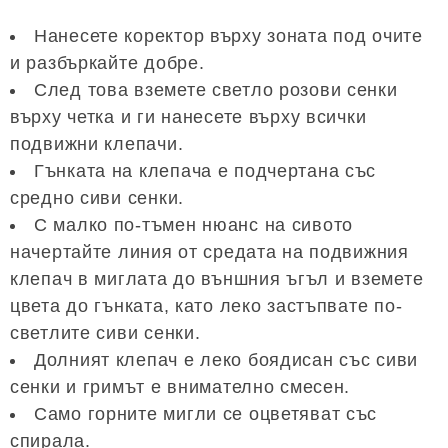
Нанесете коректор върху зоната под очите
и разбъркайте добре.
След това вземете светло розови сенки
върху четка и ги нанесете върху всички
подвижни клепачи.
Гънката на клепача е подчертана със
средно сиви сенки.
С малко по-тъмен нюанс на сивото
начертайте линия от средата на подвижния
клепач в миглата до външния ъгъл и вземете
цвета до гънката, като леко застъпвате по-
светлите сиви сенки.
Долният клепач е леко боядисан със сиви
сенки и гримът е внимателно смесен.
Само горните мигли се оцветяват със
спирала.