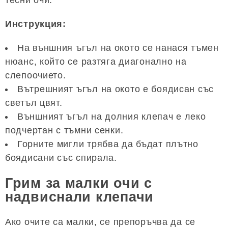
тесни очи.
Инструкция:
На външния ъгъл на окото се нанася тъмен
нюанс, който се разтяга диагонално на
слепоочието.
Вътрешният ъгъл на окото е боядисан със
светъл цвят.
Външният ъгъл на долния клепач е леко
подчертан с тъмни сенки.
Горните мигли трябва да бъдат плътно
боядисани със спирала.
Грим за малки очи с
надвиснали клепачи
Ако очите са малки, се препоръчва да се