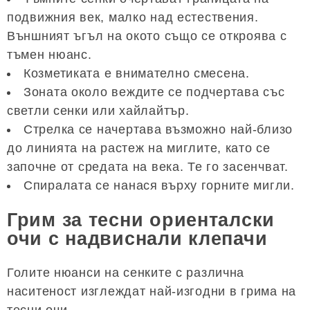
подвижния век, малко над естествения.
Външният ъгъл на окото също се откроява с
тъмен нюанс.
Козметиката е внимателно смесена.
Зоната около веждите се подчертава със
светли сенки или хайлайтър.
Стрелка се начертава възможно най-близо
до линията на растеж на миглите, като се
започне от средата на века. Те го засенчват.
Спиралата се нанася върху горните мигли.
Грим за тесни ориенталски
очи с надвиснали клепачи
Голите нюанси на сенките с различна
наситеност изглеждат най-изгодни в грима на