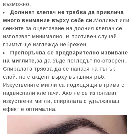
възможно.
Долният клепач не трябва да привлича
много внимание върху себе си.
Моливът или
сенките за оцветяване на долния клепач се
използват минимално. В противен случай
гримът ще изглежда небрежен.
Препоръчва се предварително извиване
на миглите,
за да бъде погледът по-отворен.
Спиралата трябва да се нанася на тънък
слой, но с акцент върху външния ръб.
Изкуствените мигли са подходящи в грима с
надвиснали клепачи. Ако не се използват
изкуствени мигли, спиралата с удължаващ
ефект е оптимална.