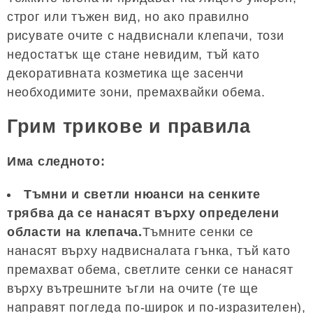
строг или тъжен вид, но ако правилно
рисувате очите с надвиснали клепачи, този
недостатък ще стане невидим, тъй като
декоративната козметика ще засенчи
необходимите зони, премахвайки обема.
Грим трикове и правила
Има следното:
Тъмни и светли нюанси на сенките
трябва да се нанасят върху определени
области на клепача.
Тъмните сенки се
нанасят върху надвисналата гънка, тъй като
премахват обема, светлите сенки се нанасят
върху вътрешните ъгли на очите (те ще
направят погледа по-широк и по-изразителен),