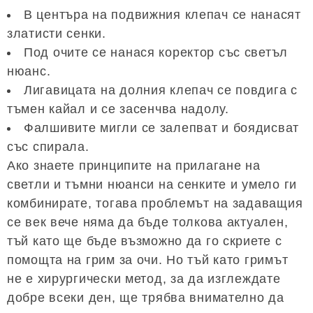
В центъра на подвижния клепач се нанасят
златисти сенки.
Под очите се нанася коректор със светъл
нюанс.
Лигавицата на долния клепач се повдига с
тъмен кайал и се засенчва надолу.
Фалшивите мигли се залепват и боядисват
със спирала.
Ако знаете принципите на прилагане на
светли и тъмни нюанси на сенките и умело ги
комбинирате, тогава проблемът на задаващия
се век вече няма да бъде толкова актуален,
тъй като ще бъде възможно да го скриете с
помощта на грим за очи. Но тъй като гримът
не е хирургически метод, за да изглеждате
добре всеки ден, ще трябва внимателно да