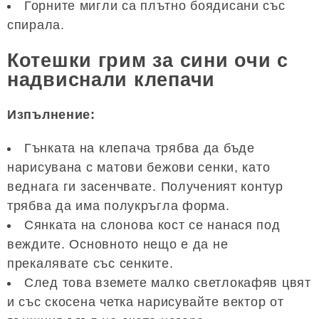
Горните мигли са плътно боядисани със
спирала.
Котешки грим за сини очи с
надвиснали клепачи
Изпълнение:
Гънката на клепача трябва да бъде
нарисувана с матови бежови сенки, като
веднага ги засенчвате. Полученият контур
трябва да има полукръгла форма.
Сянката на слонова кост се нанася под
веждите. Основното нещо е да не
прекалявате със сенките.
След това вземете малко светлокафяв цвят
и със скосена четка нарисувайте вектор от