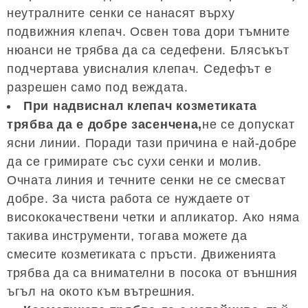
неутралните сенки се нанасят върху
подвижния клепач. Освен това дори тъмните
нюанси не трябва да са седефени. Блясъкът
подчертава увисналия клепач. Седефът е
разрешен само под веждата.
При надвиснал клепач козметиката
трябва да е добре засенчена,
не се допускат
ясни линии. Поради тази причина е най-добре
да се гримирате със сухи сенки и молив.
Очната линия и течните сенки не се смесват
добре. За чиста работа се нуждаете от
висококачествени четки и апликатор. Ако няма
такива инструменти, тогава можете да
смесите козметиката с пръсти. Движенията
трябва да са внимателни в посока от външния
ъгъл на окото към вътрешния.