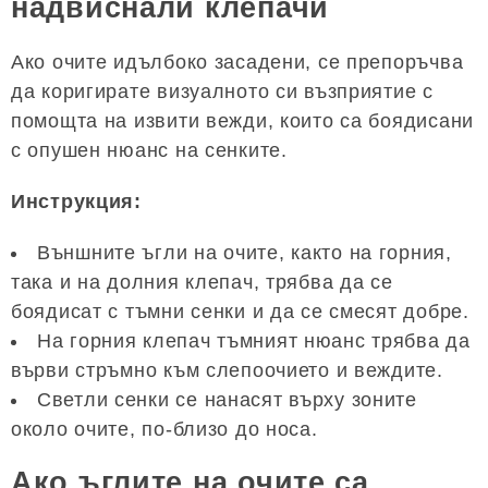
надвиснали клепачи
Ако очите идълбоко засадени, се препоръчва
да коригирате визуалното си възприятие с
помощта на извити вежди, които са боядисани
с опушен нюанс на сенките.
Инструкция:
Външните ъгли на очите, както на горния,
така и на долния клепач, трябва да се
боядисат с тъмни сенки и да се смесят добре.
На горния клепач тъмният нюанс трябва да
върви стръмно към слепоочието и веждите.
Светли сенки се нанасят върху зоните
около очите, по-близо до носа.
Ако ъглите на очите са