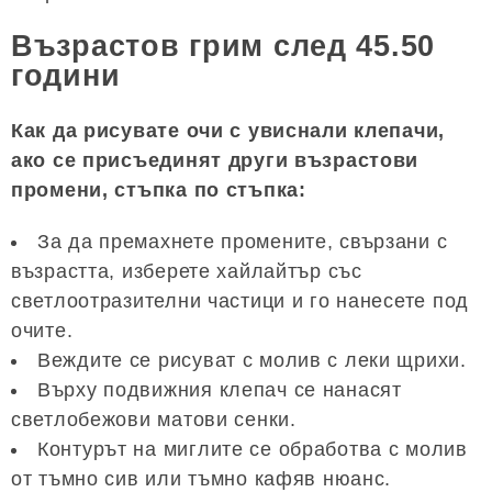
Възрастов грим след 45.50
години
Как да рисувате очи с увиснали клепачи,
ако се присъединят други възрастови
промени, стъпка по стъпка:
За да премахнете промените, свързани с
възрастта, изберете хайлайтър със
светлоотразителни частици и го нанесете под
очите.
Веждите се рисуват с молив с леки щрихи.
Върху подвижния клепач се нанасят
светлобежови матови сенки.
Контурът на миглите се обработва с молив
от тъмно сив или тъмно кафяв нюанс.