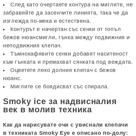
След като очертаете контура на миглите, не
забравяйте да засенчите линията, така че да
изглежда по-мека и естествена.
Контурът е начертан със сенки от топъл
бежов нюансмигли, гънка между подвижния и
неподвижния клепач.
Тъмнокафявите сенки добавят наситеност
към гънката и премахват сянката под веждата.
Оцветете леко долния клепач с бежов
нюанс.
Миглите се боядисват със спирала.
Smoky ice за надвисналия
век в молив техника
Как да нарисувате очи с увиснали клепачи
в техниката Smoky Eye е описано по-долу: