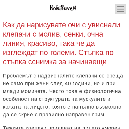
Как да нарисувате очи с увиснали
клепачи с молив, сенки, очна
линия, красиво, така че да
изглеждат по-големи. Стъпка по
стъпка сснимка за начинаещи
Проблемът с надвисналите клепачи се среща
не само при жени след 40 години, но и при
млади момичета. Често това е физиологична
особеност на структурата на мускулите и
кожата на лицето, която е напълно възможно
да се скрие с правилно направен грим.
Тежките клепачи придават на лицето уморен,