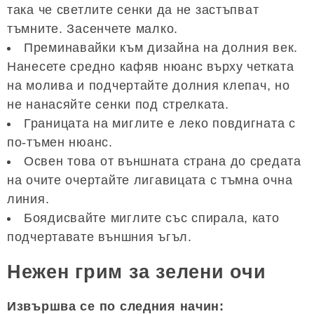
така че светлите сенки да не застъпват
тъмните. Засенчете малко.
Преминавайки към дизайна на долния век.
Нанесете средно кафяв нюанс върху четката
на молива и подчертайте долния клепач, но
не нанасяйте сенки под стрелката.
Границата на миглите е леко повдигната с
по-тъмен нюанс.
Освен това от външната страна до средата
на очите очертайте лигавицата с тъмна очна
линия.
Боядисвайте миглите със спирала, като
подчертавате външния ъгъл.
Нежен грим за зелени очи
Извършва се по следния начин: