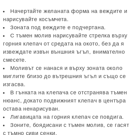
Начертайте желаната форма на веждите и
нарисувайте косъмчета.
Зоната под веждите е подчертана.
С тъмен молив нарисувайте стрелка върху
горния клепач от средата на окото, без да я
извеждате извън външния ъгъл, внимателно
смесете.
Моливът се нанася и върху зоната около
миглите близо до вътрешния ъгъл и също се
изгасва.
В гънката на клепача се отстранява тъмен
нюанс, докато подвижният клепач в центъра
остава ненарисуван.
Лигавицата на горния клепач се повдига.
Зоните, боядисани с тъмен молив, се гасят
с тъмно сиви сенки.