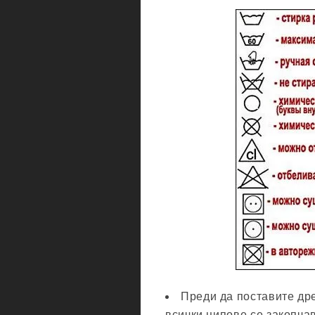
Преди да поставите др
всички ципове се закопча