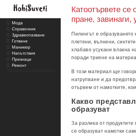
Катоотървете се 
пране, завинаги, 
☰
Мода
☰
Справочник
Пилингът е образуването 
☰
Здравеопазване
☰
Готвене
плетени, вълнени, синтети
☰
Маникюр
хлабаво усукани влакна н
☰
Напътствия
поради триене на материа
☰
Признаци
☰
Ремонт
В този материал ще говор
натрупване и да предотвра
отървем от намотките, кои
Какво представл
образуват
За разлика от продуктите 
се образуват намотки само