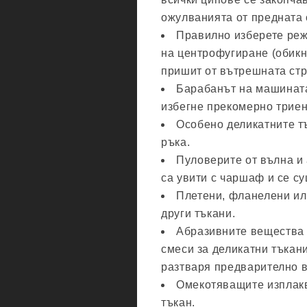
ожулванията от предната 
Правилно изберете реж
на центрофугиране (обикн
пришит от вътрешната стр
Барабанът на машината н
избегне прекомерно триен
Особено деликатните тъ
ръка.
Пуловерите от вълна и 
са увити с чаршаф и се су
Плетени, фланелени или
други тъкани.
Абразивните вещества н
смеси за деликатни тъкани
разтваря предварително в
Омекотяващите изплакв
тъкан.