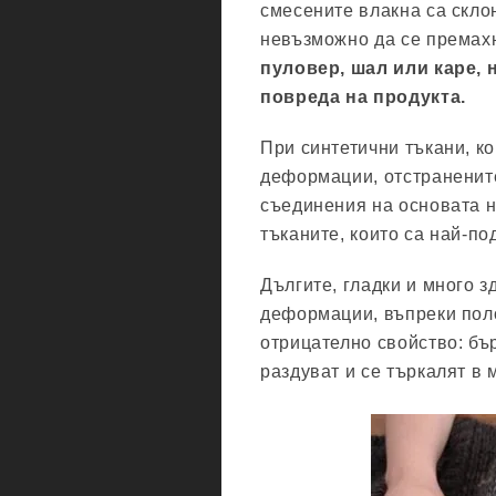
смесените влакна са склон
невъзможно да се премах
пуловер, шал или каре, н
повреда на продукта.
При синтетични тъкани, к
деформации, отстранените
съединения на основата н
тъканите, които са най-по
Дългите, гладки и много 
деформации, въпреки поло
отрицателно свойство: бър
раздуват и се търкалят в 