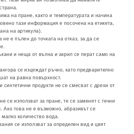
страна.
има на пране, както и температурата и начина
овено тази информация е посочена на етикета,
ана на артикула).
е е пълен до точката на отказ, за ​​да се
е.
кани и неща от вълна и акрил се перат само на
ангора се изцеждат ръчно, като предварително
шат на равна повърхност.
 синтетични продукти не се смесват с дрехи от
е се използват за пране, те се заменят с течни
. Ако това не е възможно, абразивът се
 малко количество вода.
ания се използват за определен вид и цвят