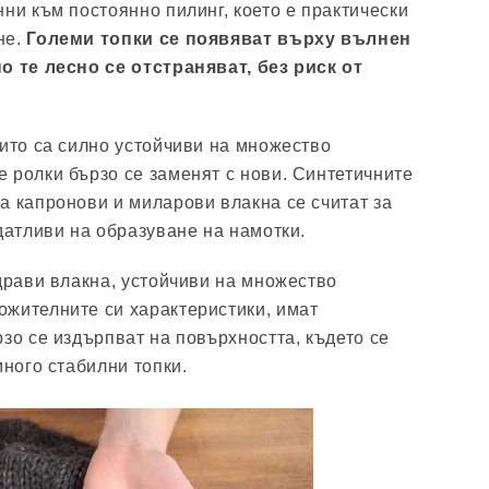
ни към постоянно пилинг, което е практически
не.
Големи топки се появяват върху вълнен
о те лесно се отстраняват, без риск от
оито са силно устойчиви на множество
 ролки бързо се заменят с нови. Синтетичните
а капронови и миларови влакна се считат за
датливи на образуване на намотки.
здрави влакна, устойчиви на множество
жителните си характеристики, имат
зо се издърпват на повърхността, където се
много стабилни топки.