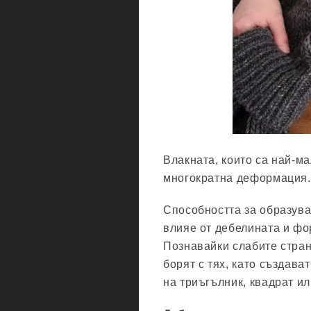
Влакната, които са най-ма
многократна деформация.
Способността за образува
влияе от дебелината и фо
Познавайки слабите стран
борят с тях, като създав
на триъгълник, квадрат ил