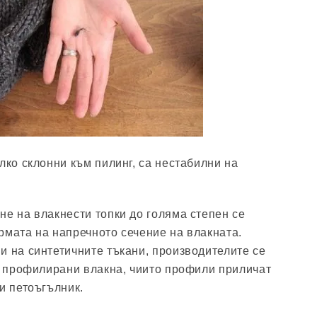
лко склонни към пилинг, са нестабилни на
не на влакнести топки до голяма степен се
рмата на напречното сечение на влакната.
и на синтетичните тъкани, производителите се
ат профилирани влакна, чиито профили приличат
и петоъгълник.