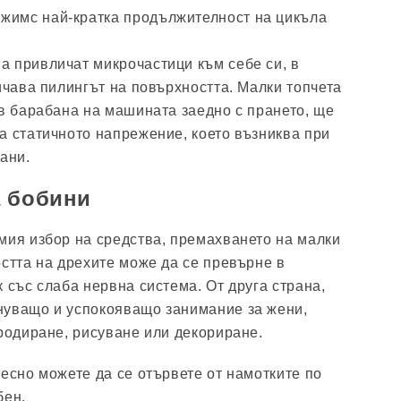
ежимс най-кратка продължителност на цикъла
 привличат микрочастици към себе си, в
ичава пилингът на повърхността. Малки топчета
 в барабана на машината заедно с прането, ще
а статичното напрежение, което възниква при
ани.
а бобини
мия избор на средства, премахването на малки
остта на дрехите може да се превърне в
 със слаба нервна система. От друга страна,
нуващо и успокояващо занимание за жени,
бродиране, рисуване или декориране.
лесно можете да се отървете от намотките по
бен.