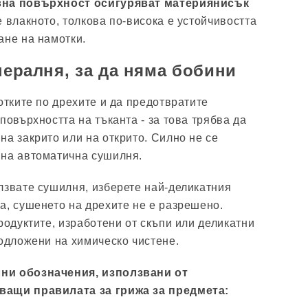
вна повърхност осигуряват материянисък
е влакното, толкова по-висока е устойчивостта
ане на намотки.
пералня, за да няма бобини
отките по дрехите и да предотвратите
повърхността на тъканта - за това трябва да
а закрито или на открито. Силно не се
 на автоматична сушилня.
лзвате сушилня, изберете най-деликатния
а, сушенето на дрехите не е разрешено.
родуктите, изработени от скъпи или деликатни
подложени на химическо чистене.
ни обозначения, използвани от
ващи правилата за грижа за предмета: