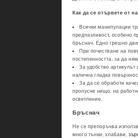
Как да се отървете от н
Всички манипулации тр
предпазливост, особено п
бръснач. Едно грешно дв
При почистване на пов
постепенността, за да ня
За удобство артикулът 
налична гладка повърхнос
За да се обработи каче
пропусне нищо, на работн
осветление.
Бръснач
Не се препоръчва използв
много тънки, хлабави,
зър