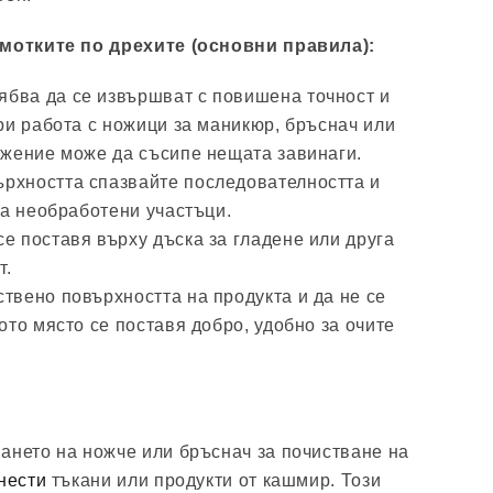
амотките по дрехите (основни правила):
ябва да се извършват с повишена точност и
ри работа с ножици за маникюр, бръснач или
ижение може да съсипе нещата завинаги.
ърхността спазвайте последователността и
ма необработени участъци.
се поставя върху дъска за гладене или друга
т.
ствено повърхността на продукта и да не се
ото място се поставя добро, удобно за очите
ането на ножче или бръснач за почистване на
нести
тъкани или продукти от кашмир. Този