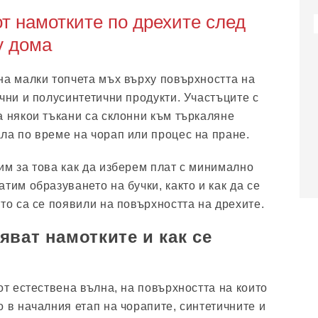
от намотките по дрехите след
у дома
на малки топчета мъх върху повърхността на
чни и полусинтетични продукти. Участъците с
а някои тъкани са склонни към търкаляне
ла по време на чорап или процес на пране.
им за това как да изберем плат с минимално
тим образуването на бучки, както и как да се
то са се появили на повърхността на дрехите.
яват намотките и как се
от естествена вълна, на повърхността на които
 в началния етап на чорапите, синтетичните и