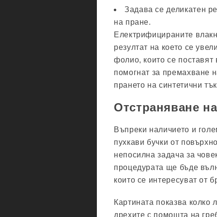
Задава се деликатен р
на пране.
Електрифицираните влакна
резултат на което се увел
фолио, които се поставят
помогнат за премахване н
прането на синтетични тък
Отстраняване н
Въпреки наличието и голе
пухкави бучки от повърхн
непосилна задача за човек
процедурата ще бъде въл
които се интересуват от 
Картината показва колко 
дрехите с помощта на гре