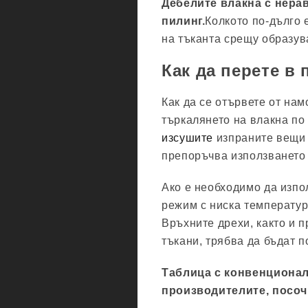
Дебелите влакна с нера
пилинг.
Колкото по-дълго 
на тъканта срещу образув
Как да перете в 
Как да се отървете от нам
търкалянето на влакна по 
изсушите
изпраните вещи н
препоръчва използването
Ако е необходимо да изпо
режим с ниска температур
Връхните дрехи, както и п
тъкани, трябва да бъдат 
Таблица с конвенционал
производителите, посоч