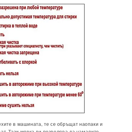
ехите в машината, те се обръщат наопаки и
ват. Тази мярка ви позволява да намалите