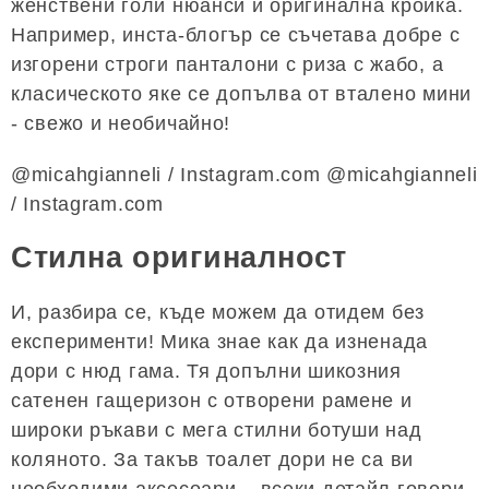
женствени голи нюанси и оригинална кройка.
Например, инста-блогър се съчетава добре с
изгорени строги панталони с риза с жабо, а
класическото яке се допълва от вталено мини
- свежо и необичайно!
@micahgianneli / Instagram.com @micahgianneli
/ Instagram.com
Стилна оригиналност
И, разбира се, къде можем да отидем без
експерименти! Мика знае как да изненада
дори с нюд гама. Тя допълни шикозния
сатенен гащеризон с отворени рамене и
широки ръкави с мега стилни ботуши над
коляното. За такъв тоалет дори не са ви
необходими аксесоари – всеки детайл говори