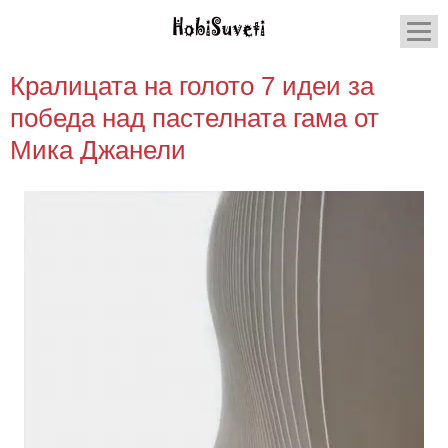
Кралицата на голото 7 идеи за
победа над пастелната гама от
Мика Джанели