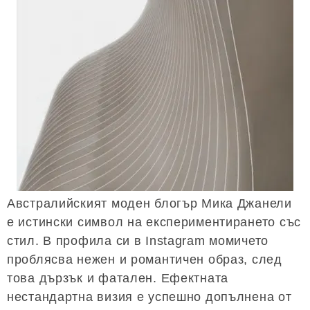
Австралийският моден блогър Мика Джанели
е истински символ на експериментирането със
стил. В профила си в Instagram момичето
проблясва нежен и романтичен образ, след
това дързък и фатален. Ефектната
нестандартна визия е успешно допълнена от