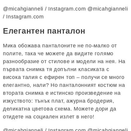
@micahgianneli / Instagram.com @micahgianneli
/ Instagram.com
Елегантен панталон
Мика обожава панталоните не по-малко от
полите, така че можете да видите голямо
разнообразие от стилове и модели на нея. На
първата снимка тя допълни класиката с
висока талия с ефирен топ – получи се много
елегантно, нали? Но панталонният костюм на
втората снимка е истинско произведение на
изкуството: тънък плат, ажурна бродерия,
деликатна цветова схема. Можете дори да
отидете на социален излет в него!
@micahgianneli / Instagram.com @micahgianneli