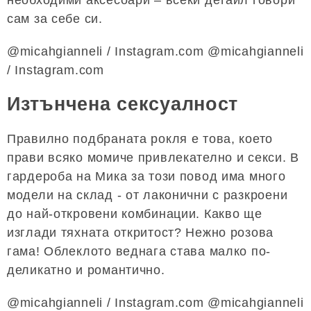
сам за себе си.
@micahgianneli / Instagram.com @micahgianneli
/ Instagram.com
Изтънчена сексуалност
Правилно подбраната рокля е това, което
прави всяко момиче привлекателно и секси. В
гардероба на Мика за този повод има много
модели на склад - от лаконични с разкроени
до най-откровени комбинации. Какво ще
изглади тяхната откритост? Нежно розова
гама! Облеклото веднага става малко по-
деликатно и романтично.
@micahgianneli / Instagram.com @micahgianneli