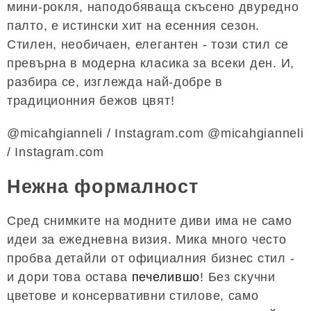
мини-рокля, наподобяваща скъсено двуредно
палто, е истински хит на есенния сезон.
Стилен, необичаен, елегантен - този стил се
превърна в модерна класика за всеки ден. И,
разбира се, изглежда най-добре в
традиционния бежов цвят!
@micahgianneli / Instagram.com @micahgianneli
/ Instagram.com
Нежна формалност
Сред снимките на модните диви има не само
идеи за ежедневна визия. Мика много често
пробва детайли от официалния бизнес стил -
и дори това остава
печелившо
! Без скучни
цветове и консервативни стилове, само