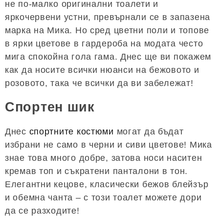
не по-малко оригинални тоалети и
яркочервени устни, превърнали се в запазена
марка на Мика. Но сред цветни поли и топове
в ярки цветове в гардероба на модата често
мига спокойна гола гама. Днес ще ви покажем
как да носите всички нюанси на бежовото и
розовото, така че всички да ви забележат!
Спортен шик
Днес
спортните костюми
могат да бъдат
избрани не само в черни и сиви цветове! Мика
знае това много добре, затова носи наситен
кремав топ и съкратени панталони в тон.
Елегантни кецове, класически бежов блейзър
и обемна чанта – с този тоалет можете дори
да се разходите!