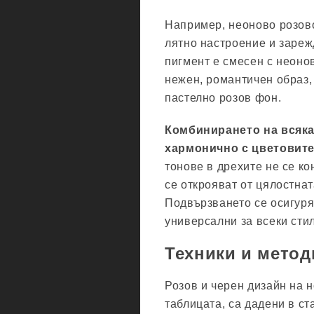
Например, неоново розово
лятно настроение и зареж
пигмент е смесен с неонов
нежен, романтичен образ, 
пастелно розов фон.
Комбинирането на всяка
хармонично с цветовите
тонове в дрехите не се ко
се открояват от цялостна
Подвързването се осигуря
универсални за всеки стил
Техники и метод
Розов и черен дизайн на н
таблицата, са дадени в ст