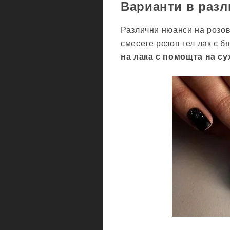
Варианти в раз
Различни нюанси на розов
смесете розов гел лак с б
на лака с помощта на су