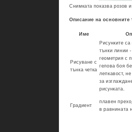
Снимката показва розов и
Описание на основните 
Име
Оп
Рисунките са
тънки линии -
геометрия с 
Рисуване с
гелова боя б
тънка четка
лепкавост, не
за изглаждан
рисунката.
плавен прехо
Градиент
в равнината 