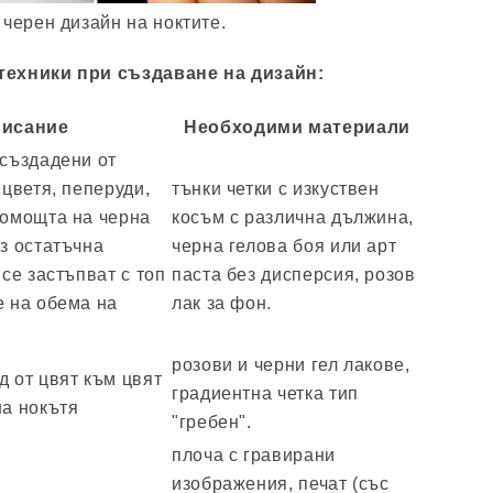
 черен дизайн на ноктите.
техники при създаване на дизайн:
исание
Необходими материали
 създадени от
 цветя, пеперуди,
тънки четки с изкуствен
помощта на черна
косъм с различна дължина,
ез остатъчна
черна гелова боя или арт
 се застъпват с топ
паста без дисперсия, розов
е на обема на
лак за фон.
розови и черни гел лакове,
д от цвят към цвят
градиентна четка тип
на нокътя
"гребен".
плоча с гравирани
изображения, печат (със