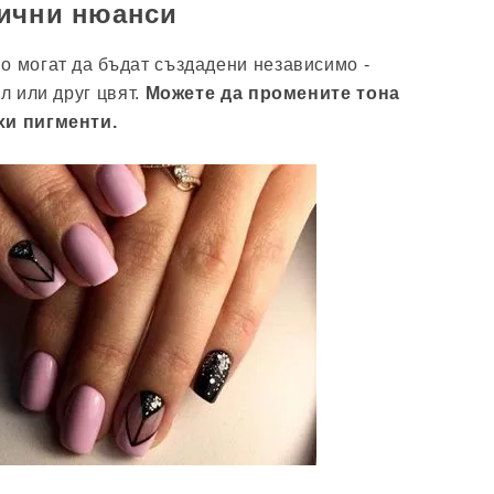
лични нюанси
о могат да бъдат създадени независимо -
ял или друг цвят.
Можете да промените тона
хи пигменти.