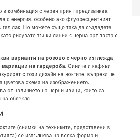
 в комбинация с черен принт предизвиква
да с енергия, особено ако флуоресцентният
 гел лак. Но можете също така да създадете
като рисувате тънки линии с черна арт паста с
кви варианти на розово с черно изглежда
 вариации на гардероба
. Сините и кафяви
нкурират с този дизайн на ноктите, въпреки че
та цветова схема на изображението.
ва от наличието на черни ивици, които са
 на облекло.
и
октите (снимки на техниките, представени в
атията) се изпълнява на всяка форма и