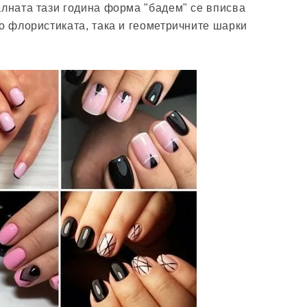
алната тази година форма "бадем" се вписва
то флористиката, така и геометричните шарки