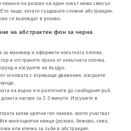
 нюанси на розово на един нокът няма смисъл
 Ето защо, когато създавате сложни абстракции,
ове се въвеждат в розово.
ане на абстрактен фон за черна
 за маникюр и оформете нокътната плочка.
тор и отстранете праха от нокътната плочка.
грунд и изсушете на въздух.
 от основата с втриващи движения, изсушете
кунди.
ната на върха и я разтегнете до свободния ръб.
 дланта нагоре за 2-3 минути. Изсушете в
трата капки цветни гел лакове, които участват
йте многоцветни ивици (розово, бежово, сиво,
точки или клечка за зъби в абстракция.