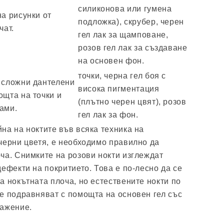
силиконова или гумена
на рисунки от
подложка), скрубер, черен
чат.
гел лак за щамповане,
розов гел лак за създаване
на основен фон.
точки, черна гел боя с
 сложни дантелени
висока пигментация
ощта на точки и
(плътно черен цвят), розов
ами.
гел лак за фон.
на на ноктите във всяка техника на
черни цветя, е необходимо правилно да
ча. Снимките на розови нокти изглеждат
ефекти на покритието. Това е по-лесно да се
а нокътната плоча, но естествените нокти по
е подравняват с помощта на основен гел със
ражение.