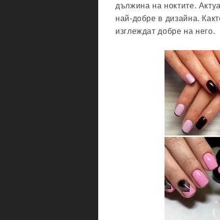
дължина на ноктите. Акту
най-добре в дизайна. Как
изглеждат добре на него.