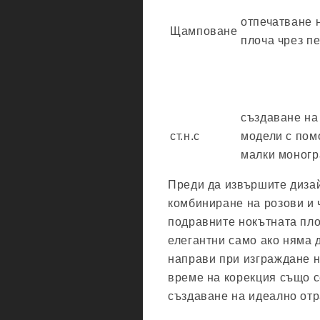
отпечатване 
Щамповане
плоча чрез пе
създаване на
ст.н.с
модели с пом
малки моногр
Преди да извършите дизай
комбиниране на розови и 
подравните нокътната пло
елегантни само ако няма д
направи при изграждане н
време на корекция също с
създаване на идеално от