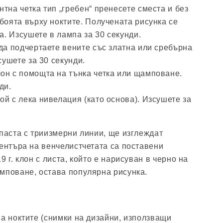
тна четка тип „гребен“ пренесете сместа и без
боята върху ноктите. Получената рисунка се
ка. Изсушете в лампа за 30 секунди.
да подчертаете вените със златна или сребърна
сушете за 30 секунди.
он с помощта на тънка четка или щамповане.
ди.
й с лека нивелация (като основа). Изсушете за
 паста с триизмерни линии, ще изглеждат
центъра на венчелистчетата са поставени
9 г. клон с листа, който е нарисуван в черно на
мповане, остава популярна рисунка.
на ноктите (снимки на дизайни, използващи