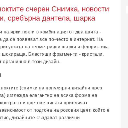
ноктите счерен Снимка, новости
ли, сребърна дантела, шарка
 на ярки нокти в комбинация от два цвята -
а да се появяват все по-често в интернет. На
рисунката на геометрични шарки и флористика
 шокираща. Блестящи фрагменти - кристали,
т органично в този дизайн.
и
 ноктите (снимки на популярни дизайни през
ята) изглежда елегантно на всяка форма на
 контрастни цветове винаги привличат
зависимост от подтона на розовия цвят, който е
итие, дизайните създават различни