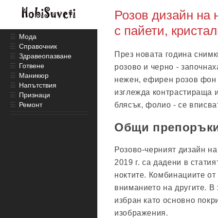
Розов дизайн на 
с пайети, криста
☰
Мода
☰
Справочник
През новата година снимки
☰
Здравеопазване
☰
Готвене
розово и черно - започнах
☰
Маникюр
нежен, ефирен розов фон 
☰
Напътствия
изглежда контрастираща и
☰
Признаци
☰
Ремонт
блясък, фолио - се вписва
Общи препорък
Розово-черният дизайн на
2019 г. са дадени в стати
ноктите. Комбинациите от
вниманието на другите. В 
избран като основно покр
изображения.