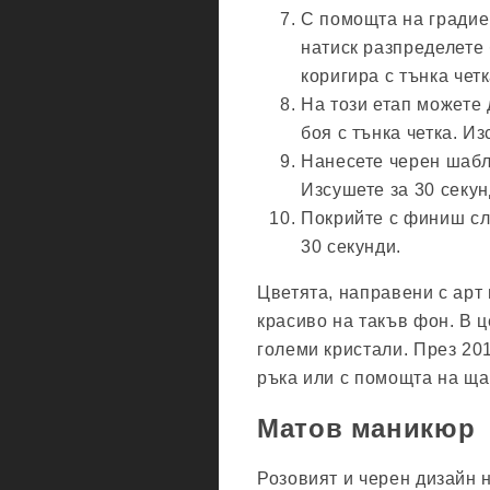
С помощта на градиен
натиск разпределете 
коригира с тънка чет
На този етап можете 
боя с тънка четка. Из
Нанесете черен шабл
Изсушете за 30 секун
Покрийте с финиш сло
30 секунди.
Цветята, направени с арт
красиво на такъв фон. В 
големи кристали. През 201
ръка или с помощта на ща
Матов маникюр
Розовият и черен дизайн 