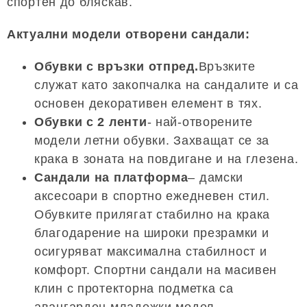
спортен до бляскав.
Актуални модели отворени сандали:
Обувки с връзки отпред.
Връзките
служат като закопчалка на сандалите и са
основен декоративен елемент в тях.
Обувки с 2 ленти
- най-отворените
модели летни обувки. Захващат се за
крака в зоната на повдигане и на глезена.
Сандали на платформа
– дамски
аксесоари в спортно ежедневен стил.
Обувките прилягат стабилно на крака
благодарение на широки презрамки и
осигуряват максимална стабилност и
комфорт. Спортни сандали на масивен
клин с протекторна подметка са
авангарден младежки модел.