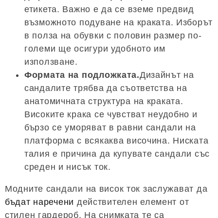
етикета. Важно е да се вземе предвид
възможното подуване на краката. Изборът
в полза на обувки с половин размер по-
големи ще осигури удобното им
използване.
Формата на подложката.
Дизайнът на
сандалите трябва да съответства на
анатомичната структура на краката.
Високите крака се чувстват неудобно и
бързо се уморяват в равни сандали на
платформа с всякаква височина. Ниската
талия е причина да купувате сандали със
среден и нисък ток.
Модните сандали на висок ток заслужават да
бъдат наречени
действителен елемент от
стилен гардероб. На снимката те са