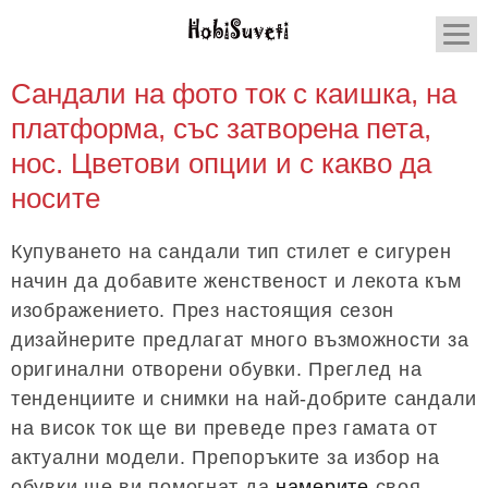
Сандали на фото ток с каишка, на
платформа, със затворена пета,
нос. Цветови опции и с какво да
носите
Купуването на сандали тип стилет е сигурен
начин да добавите женственост и лекота към
изображението. През настоящия сезон
дизайнерите предлагат много възможности за
оригинални отворени обувки. Преглед на
тенденциите и снимки на най-добрите сандали
на висок ток ще ви преведе през гамата от
актуални модели. Препоръките за избор на
обувки ще ви помогнат да
намерите
своя