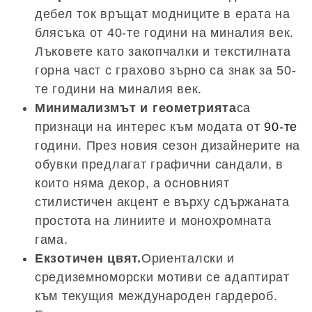
дебел ток връщат модниците в ерата на
блясъка от 40-те години на миналия век.
Лъковете като закопчалки и текстилната
горна част с грахово зърно са знак за 50-
те години на миналия век.
Минимализмът и геометрията
са
признаци на интерес към модата от
90-те
години. През новия сезон дизайнерите на
обувки предлагат графични сандали, в
които няма декор, а основният
стилистичен акцент е върху сдържаната
простота на линиите и монохромната
гама.
Екзотичен цвят.
Ориенталски и
средиземноморски мотиви се адаптират
към текущия международен гардероб.