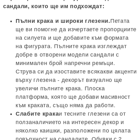
сандали, които ще им подхождат:
Пълни крака и широки глезени.
Петата
ще ви помогне да изчертаете пропорциите
на силуета и ще добавите към формата
на фигурата. Пълните крака изглеждат
добре в отворени модели сандали с
минимален брой напречни ремъци.
Струва си да изоставите всякакви акценти
върху глезена - декорът визуално ще
увеличи пълните крака. Плоска
платформа, която ще добави масивност
към краката, също няма да работи.
Слабите крака
и тесните глезени са от
ползаналичието на интересен декор и
няколко каишки, разположени по цялата
повърхност на сандалите. Обувки с 2