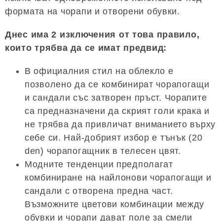
формата на чорапи и отворени обувки.
Днес има 2 изключения от това правило,
които трябва да се имат предвид:
В официалния стил на облекло е
позволено да се комбинират чорапогащи
и сандали със затворен пръст. Чорапите
са предназначени да скрият голи крака и
не трябва да привличат вниманието върху
себе си. Най-добрият избор е тънък (20
den) чорапогащник в телесен цвят.
Модните тенденции предполагат
комбиниране на найлонови чорапогащи и
сандали с отворена предна част.
Възможните цветови комбинации между
обувки и чорапи дават поле за смели