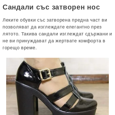
Сандали със затворен нос
Леките обувки със затворена предна част ви
позволяват да изглеждате елегантно през
лятото. Такива сандали изглеждат сдържани и
не ви принуждават да жертвате комфорта в
горещо време.