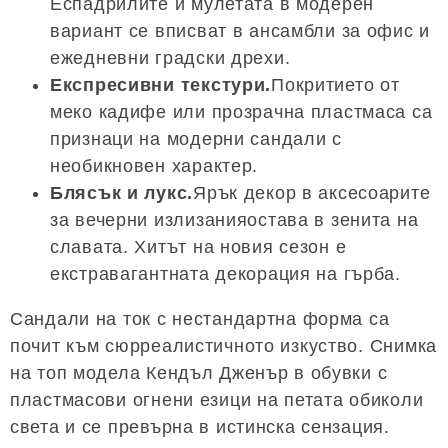
Еспадрилите и мулетата в модерен
вариант се вписват в ансамбли за офис и
ежедневни градски дрехи.
Експресивни текстури.
Покритието от
меко кадифе или прозрачна пластмаса са
признаци на модерни сандали с
необикновен характер.
Блясък и лукс.
Ярък декор в аксесоарите
за вечерни излизанияостава в зенита на
славата. Хитът на новия сезон е
екстравагантната декорация на гърба.
Сандали на ток с нестандартна форма са
почит към сюрреалистичното изкуство. Снимка
на топ модела Кендъл Дженър в обувки с
пластмасови огнени езици на петата обиколи
света и се превърна в истинска сензация.