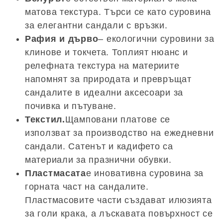
матова текстура. Търси се като суровина
за елегантни сандали с връзки.
Рафия и дърво
– екологични суровини за
клинове и токчета. Топлият нюанс и
релефната текстура на материите
напомнят за природата и превръщат
сандалите в идеални аксесоари за
почивка и пътуване.
Текстил.
Щамповани платове се
използват за производство на ежедневни
сандали. Сатенът и кадифето са
материали за празнични обувки.
Пластмасата
е иновативна суровина за
горната част на сандалите.
Пластмасовите части създават илюзията
за голи крака, а лъскавата повърхност се