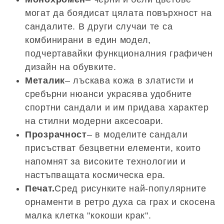
могат да боядисат цялата повърхност на
сандалите. В други случаи те са
комбинирани в един модел,
подчертавайки функционалния графичен
дизайн на обувките.
Металик
– лъскава кожа в златисти и
сребърни нюанси украсява удобните
спортни сандали и им придава характер
на стилни модерни аксесоари.
Прозрачност
– в моделите сандали
присъстват безцветни елементи, които
напомнят за високите технологии и
настъпващата космическа ера.
Печат.
Сред рисунките най-популярните
орнаменти в ретро духа са грах и скосена
малка клетка "кокоши крак".