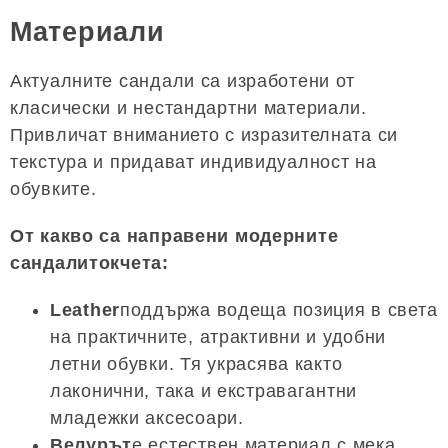
Материали
Актуалните сандали са изработени от
класически и нестандартни материали.
Привличат вниманието с изразителната си
текстура и придават индивидуалност на
обувките.
От какво са направени модерните
сандалитокчета:
Leather
поддържа водеща позиция в света
на практичните, атрактивни и удобни
летни обувки. Тя украсява както
лаконични, така и екстравагантни
младежки аксесоари.
Велурът
е естествен материал с мека