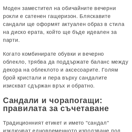
Моден заместител на обичайните вечерни
рокли е сатенен гащеризон. Бляскавите
сандали ще оформят актуален образ в стила
на диско ерата, който ще бъде идеален за
парти.
Когато комбинирате обувки и вечерно
облекло, трябва да поддържате баланс между
декора на облеклото и аксесоарите. Голям
брой кристали и пера върху сандалите
изискват сдържан връх и обратно.
Сандали и чорапогащи:
правилата за съчетаване
Традиционният етикет и името "сандал"
изключват едновременното използване под