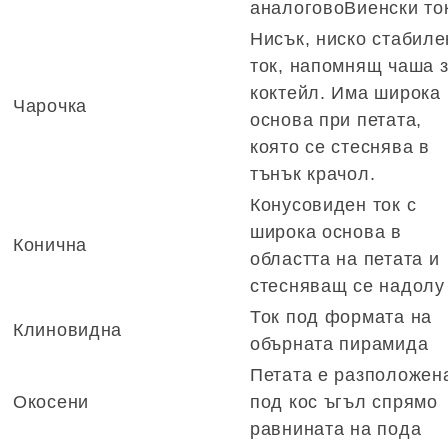
аналоговоВиенски то
Нисък, ниско стабиле
ток, напомнящ чаша 
коктейл. Има широка
Чарочка
основа при петата,
която се стеснява в
тънък крачол.
Конусовиден ток с
широка основа в
Конична
областта на петата и
стесняващ се надолу
Ток под формата на
Клиновидна
обърната пирамида
Петата е разположен
Окосени
под кос ъгъл спрямо
равнината на пода