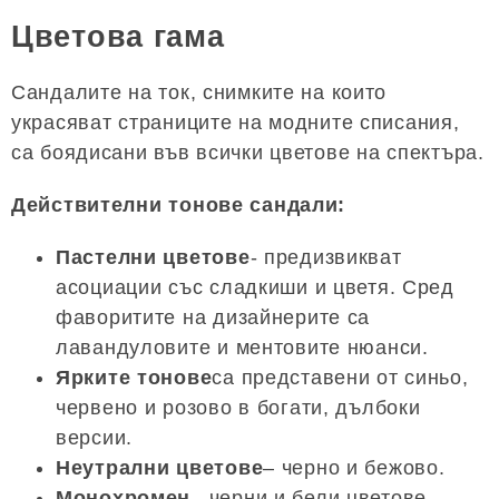
Цветова гама
Сандалите на ток, снимките на които
украсяват страниците на модните списания,
са боядисани във всички цветове на спектъра.
Действителни тонове сандали:
Пастелни цветове
- предизвикват
асоциации със сладкиши и цветя. Сред
фаворитите на дизайнерите са
лавандуловите и ментовите нюанси.
Ярките тонове
са представени от синьо,
червено и розово в богати, дълбоки
версии.
Неутрални цветове
– черно и бежово.
Монохромен
– черни и бели цветове