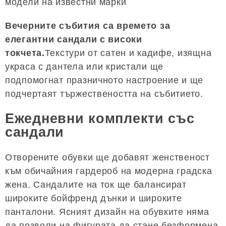
модели на известни марки
Вечерните събития са времето за
елегантни сандали с високи
токчета.
Текстури от сатен и кадифе, изящна
украса с дантела или кристали ще
подпомогнат празничното настроение и ще
подчертаят тържествеността на събитието.
Ежедневни комплекти със
сандали
Отворените обувки ще добавят женственост
към обичайния гардероб на модерна градска
жена. Сандалите на ток ще балансират
широките бойфренд дънки и широките
панталони. Ясният дизайн на обувките няма
да позволи на фигурата да стане безформена