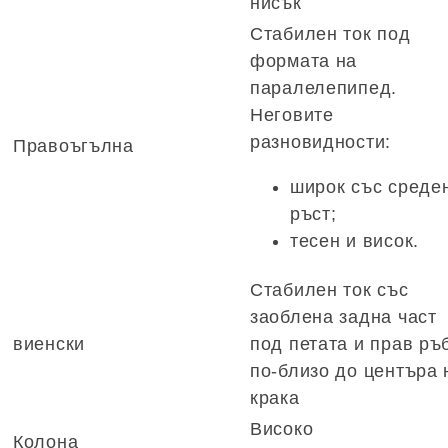
нисък
Стабилен ток под
формата на
паралелепипед.
Неговите
разновидности:
Правоъгълна
широк със среде
ръст;
тесен и висок.
Стабилен ток със
заоблена задна част
виенски
под петата и прав ръ
по-близо до центъра 
крака
Високо
Колона