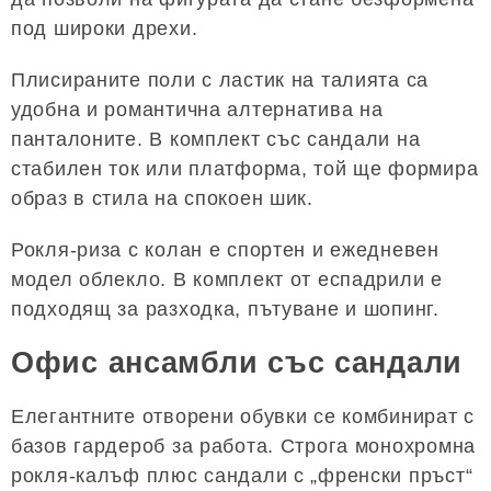
под широки дрехи.
Плисираните поли с ластик на талията са
удобна и романтична алтернатива на
панталоните. В комплект със сандали на
стабилен ток или платформа, той ще формира
образ в стила на спокоен шик.
Рокля-риза с колан е спортен и ежедневен
модел облекло. В комплект от еспадрили е
подходящ за разходка, пътуване и шопинг.
Офис ансамбли със сандали
Елегантните отворени обувки се комбинират с
базов гардероб за работа. Строга монохромна
рокля-калъф плюс сандали с „френски пръст“