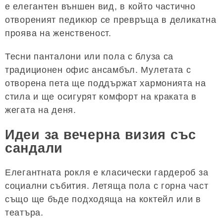
е елегантен външен вид, в който частично
отвореният педикюр се превръща в деликатна
проява на женственост.
Тесни панталони или пола с блуза са
традиционен офис ансамбъл. Мулетата с
отворена пета ще поддържат хармонията на
стила и ще осигурят комфорт на краката в
жегата на деня.
Идеи за вечерна визия със
сандали
Елегантната рокля е класически гардероб за
социални събития. Летяща пола с горна част
също ще бъде подходяща на коктейл или в
театъра.