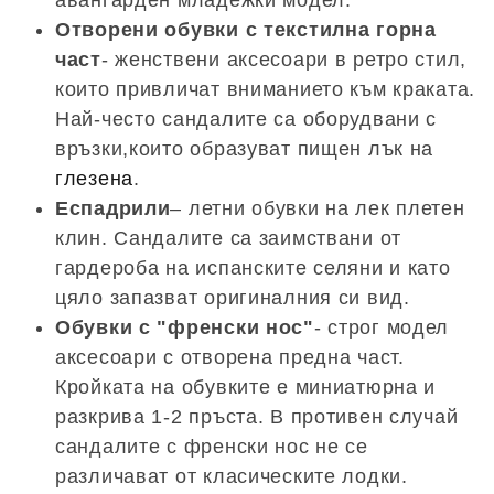
Отворени обувки с текстилна горна
част
- женствени аксесоари в ретро стил,
които привличат вниманието към краката.
Най-често сандалите са оборудвани с
връзки,които образуват пищен лък на
глезена
.
Еспадрили
– летни обувки на лек плетен
клин. Сандалите са заимствани от
гардероба на испанските селяни и като
цяло запазват оригиналния си вид.
Обувки с "френски нос"
- строг модел
аксесоари с отворена предна част.
Кройката на обувките е миниатюрна и
разкрива 1-2 пръста. В противен случай
сандалите с френски нос не се
различават от класическите лодки.