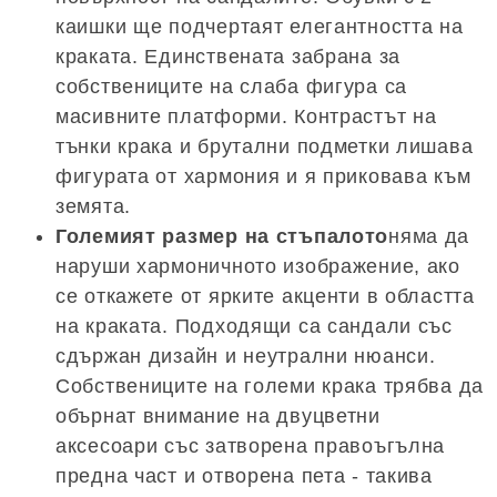
каишки ще подчертаят елегантността на
краката. Единствената забрана за
собствениците на слаба фигура са
масивните платформи. Контрастът на
тънки крака и брутални подметки лишава
фигурата от хармония и я приковава към
земята.
Големият размер на стъпалото
няма да
наруши хармоничното изображение, ако
се откажете от ярките акценти в областта
на краката. Подходящи са сандали със
сдържан дизайн и неутрални нюанси.
Собствениците на големи крака трябва да
обърнат внимание на двуцветни
аксесоари със затворена правоъгълна
предна част и отворена пета - такива