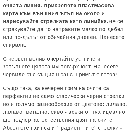
очната линия, прикрепете пластмасова
карта към външния ъгъл на окото и
нарисувайте стрелката като линийка.
Не се
страхувайте да го направите малко по-дебел
или по-дълъг от обичайния дневен. Нанесете
спирала.
С червен молив очертайте устните и
запълнете цялата им повърхност. Нанесете
червило със същия нюанс. Гримът е готов!
Също така, за вечерен грим на очите са
перфектни не само класически черни стрелки,
но и голямо разнообразие от цветове: лилаво,
лилаво, метално, сиво - всеки от тях идеално
ще подчертае естествения цвят на очите.
Абсолютен хит са и "градиентните" стрелки -