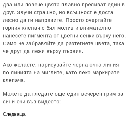
два или повече цвята плавно преливат един в
друг. Звучи страшно, но всъщност е доста
лесно да ги направите. Просто очертайте
горния клепач с бял молив и внимателно
нанесете пигмента от цветни сенки върху него.
Само не забравяйте да разтегнете цвета, така
че друг да лежи върху първия.
Ако желаете, нарисувайте черна очна линия
по линията на миглите, като леко маркирате
клепача.
Можете да гледате още един вечерен грим за
сини очи във видеото:
Следваща