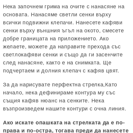
Нека започнем грима на очите с нанасяне на
основата. Нанасяме светли сенки върху
всички подвижни клепачи. Нанесете кафяви
сенки върху външния ъгъл на окото, смесете
добре границата на приложението. Ако
желаете, можете да направите прехода със
светлокафяви сенки и също да ги засенчите
след нанасяне, както е на снимката. Ще
подчертаем и долния клепач с кафяв цвят.
За да нарисувате перфектна стрелка,Като
начало, нека дефинираме контура му със
същия кафяв нюанс на сенките. Нека
възпроизведем нашите контури с очна линия.
Ако искате опашката на стрелката да е по-
права и по-остра, тогава преди да нанесете