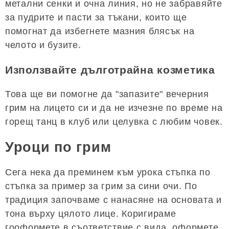
метални сенки и очна линия, но не забравяйте
за пудрите и пасти за тъкани, които ще
помогнат да избегнете мазния блясък на
челото и бузите.
Използвайте дълготрайна козметика
Това ще ви помогне да "запазите" вечерния
грим на лицето си и да не изчезне по време на
горещ танц в клуб или целувка с любим човек.
Уроци по грим
Сега нека да преминем към урока стъпка по
стъпка за пример за грим за сини очи. По
традиция започваме с нанасяне на основата и
тона върху цялото лице. Коригираме
гооформете в съответствие с вида, оформете