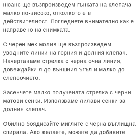
нюанс ще възпроизведем гънката на клепача
малко по-високо, отколкото е в
действителност. Погледнете внимателно как е
направено на снимката.
С черен мек молив ще възпроизведем
уводните линии на горния и долния клепач.
Начертаваме стрелка с черна очна линия,
довеждайки я до външния ъгъл и малко до
слепоочието.
Засенчете малко получената стрелка с черни
матови сенки. Използваме лилави сенки за
долния клепач.
Обилно боядисайте миглите с черна въглищна
спирала. Ако желаете, можете да добавите