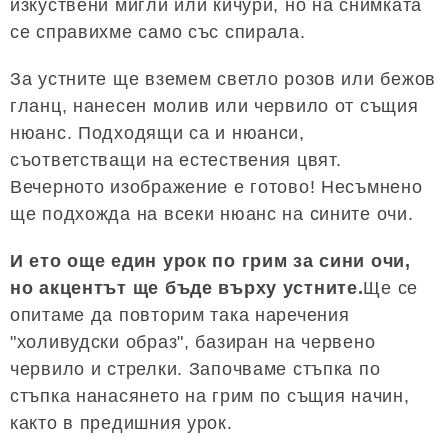
изкуствени мигли или кичури, но на снимката
се справихме само със спирала.
За устните ще вземем светло розов или бежов
гланц, нанесен молив или червило от същия
нюанс. Подходящи са и нюанси,
съответстващи на естествения цвят.
Вечерното изображение е готово! Несъмнено
ще подхожда на всеки нюанс на сините очи.
И ето още един урок по грим за сини очи,
но акцентът ще бъде върху устните.
Ще се
опитаме да повторим така наречения
"холивудски образ", базиран на червено
червило и стрелки. Започваме стъпка по
стъпка нанасянето на грим по същия начин,
както в предишния урок.