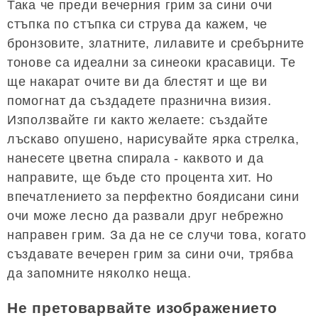
Така че преди вечерния грим за сини очи
стъпка по стъпка си струва да кажем, че
бронзовите, златните, лилавите и сребърните
тонове са идеални за синеоки красавици. Те
ще накарат очите ви да блестят и ще ви
помогнат да създадете празнична визия.
Използвайте ги както желаете: създайте
лъскаво опушено, нарисувайте ярка стрелка,
нанесете цветна спирала - каквото и да
направите, ще бъде сто процента хит. Но
впечатлението за перфектно боядисани сини
очи може лесно да развали друг небрежно
направен грим. За да не се случи това, когато
създавате вечерен грим за сини очи, трябва
да запомните няколко неща.
Не претоварвайте изображението