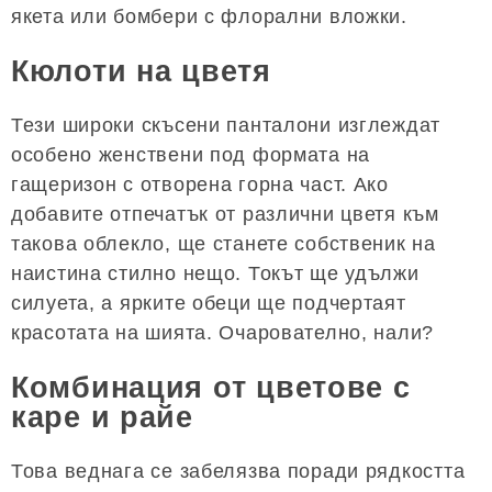
якета или бомбери с флорални вложки.
Кюлоти на цветя
Тези широки скъсени панталони изглеждат
особено женствени под формата на
гащеризон с отворена горна част. Ако
добавите отпечатък от различни цветя към
такова облекло, ще станете собственик на
наистина стилно нещо. Токът ще удължи
силуета, а ярките обеци ще подчертаят
красотата на шията. Очарователно, нали?
Комбинация от цветове с
каре и райе
Това веднага се забелязва поради рядкостта