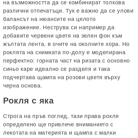
на възможността да се комбинират толкова
различни отпечатъци. Тук е важно да се улови
балансът на нюансите на цялото
изображение. Неструва си например да
добавите червени цветя на зелен фон към
жълтата лента, в очите на околните хора. Но
роклята на снимката по-долу е моделирана
перфектно: горната част на ризата с основно
синьо каре идеално се разделя и така
подчертава щампа на розови цветя върху
черна основа.
Рокля с яка
Строга на пръв поглед, тази права рокля
определено ще привлече вниманието с
лекотата на материята и щампа с малки