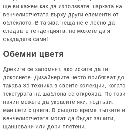
ще ви кажем как да използвате шарката на
венчелистчетата върху други елементи от
облеклото. В такива неща не е лесно да
следвате тенденцията, но можете да я
създадете сами!
Обемни цветя
Дрехите се запомнят, ако искате да ги
докоснете. Дизайнерите често прибягват до
такава 3d техника в своите колекции, когато
текстурата на шаблона се откроява. По този
начин можете да украсите яки, подгъви,
маншети с цветя. В същото време пъпките и
венчелистчетата могат да бъдат зашити,
щанцовани или дори плетени.