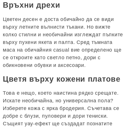
Връхни дрехи
Цветен десен е доста обичайно да се види
върху летните вълнисти тъкани. Но вижте
колко стилни и необичайни изглеждат пъпките
върху пухени якета и палта. Сред тъмната
маса на обичайния casual вие определено ще
се откроите като светло петно, дори с
обикновени обувки и аксесоари.
Цветя върху кожени платове
Това е нещо, което наистина рядко срещате.
Искате необичайна, но универсална пола?
Изберете кожа с ярка бродерия. Съчетава се
добре с блузи, пуловери и дори тениски.
Същият уау-ефект ще създадат познатите