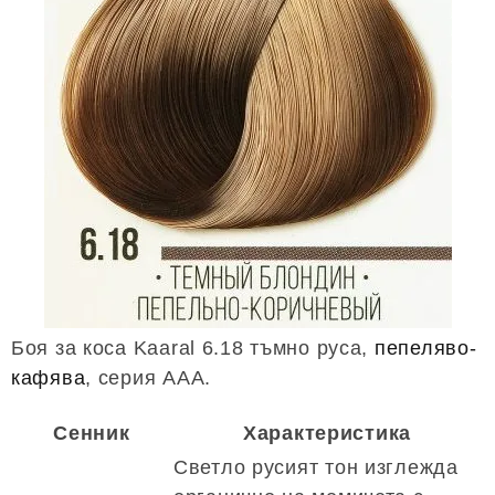
Боя за коса Kaaral 6.18 тъмно руса,
пепеляво-
кафява
, серия AAA.
Сенник
Характеристика
Светло русият тон изглежда