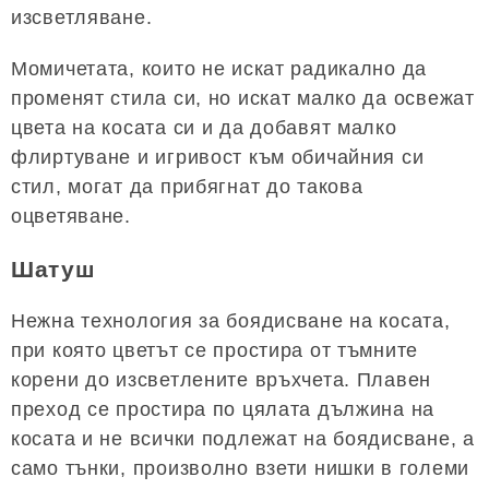
изсветляване.
Момичетата, които не искат радикално да
променят стила си, но искат малко да освежат
цвета на косата си и да добавят малко
флиртуване и игривост към обичайния си
стил, могат да прибягнат до такова
оцветяване.
Шатуш
Нежна технология за боядисване на косата,
при която цветът се простира от тъмните
корени до изсветлените връхчета. Плавен
преход се простира по цялата дължина на
косата и не всички подлежат на боядисване, а
само тънки, произволно взети нишки в големи