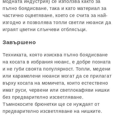
модната индустрия) се използва както за
пълно боядисване, така и като материал за
частично оцветяване, което се счита за най-
изгодно и позволява топли светли нюанси да
играят цветни слънчеви отблясъци.
Завършено
Техниката, която изисква пълно боядисване
на косата в избрания нюанс, е добре позната
и не губи своята популярност. Топли, медени
или карамелени нюанси могат да се прилагат
върху косата на момичета, които естествено
имат руси, червени или светлокафяви нишки
без предварително изсветляване.
Тъмнокосите брюнетки ще се нуждаят от
предварително изсветляване на нишките.