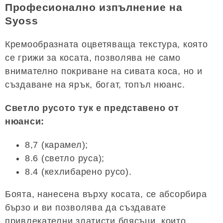
Професионално изпълнение на
Syoss
Кремообразната оцветяваща текстура, която
се грижи за косата, позволява не само
внимателно покриване на сивата коса, но и
създаване на ярък, богат, топъл нюанс.
Светло русото тук е представено от
нюанси:
8,7 (карамел);
8.6 (светло руса);
8.4 (кехлибарено русо).
Боята, нанесена върху косата, се абсорбира
бързо и ви позволява да създавате
привлекателни златисти блясъци, които