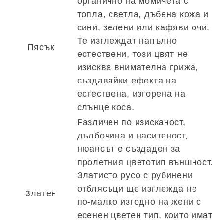
органично на момичета с
топла, светла, дъбена кожа и
сини, зелени или кафяви очи.
Те изглеждат напълно
Пясък
естествени, този цвят не
изисква внимателна грижа,
създавайки ефекта на
естествена, изгорена на
слънце коса.
Различен по изисканост,
дълбочина и наситеност,
нюансът е създаден за
пролетния цветотип външност.
Златисто русо с рубинени
отблясъци ще изглежда не
Златен
по-малко изгодно на жени с
есенен цветен тип, които имат