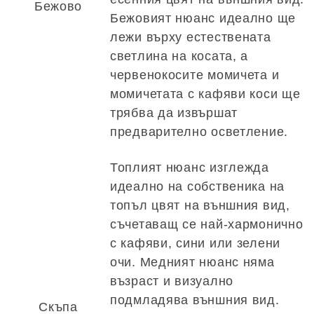
Бежово
Бежовият нюанс идеално ще
лежи върху естествената
светлина на косата, а
червенокосите момичета и
момичетата с кафяви коси ще
трябва да извършат
предварително осветление.
Топлият нюанс изглежда
идеално на собственика на
топъл цвят на външния вид,
съчетаващ се най-хармонично
с кафяви, сини или зелени
очи. Медният нюанс няма
възраст и визуално
подмладява външния вид.
Скъпа