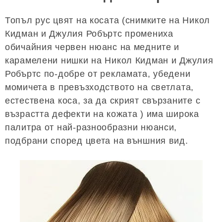
Топъл рус цвят на косата (снимките на Никол
Кидман и Джулия Робъртс промениха
обичайния червен нюанс на медните и
карамелени нишки на Никол Кидман и Джулия
Робъртс по-добре от рекламата, убедени
момичета в превъзходството на светлата,
естествена коса, за да скрият свързаните с
възрастта дефекти на кожата ) има широка
палитра от най-разнообразни нюанси,
подбрани според цвета на външния вид.