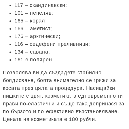
117 – скандинавски;
101 – пепеляв;
165 – корал;
166 – аметист;
176 – арктически;
116 – седефени преливници;
134 – савана;
161 е полярен.
Позволява ви да създадете стабилно
боядисване, боята внимателно се грижи за
косата през цялата процедура. Насищайки
нишките с цвят, козметиката едновременно ги
прави по-еластични и също така допринася за
по-бързото и по-ефективно възстановяване.
Цената на козметиката е 180 рубли.