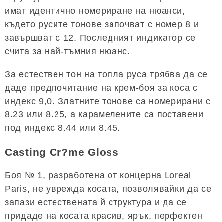
имат идентично номериране на нюанси,
където русите тонове започват с номер 8 и
завършват с 12. Последният индикатор се
счита за най-тъмния нюанс.
За естествен тон на топла руса трябва да се
даде предпочитание на крем-боя за коса с
индекс 9,0. Златните тонове са номерирани с
8.23 ​​​​или 8.25, а карамелените са поставени
под индекс 8.44 или 8.45.
Casting Cr?me Gloss
Боя № 1, разработена от концерна Loreal
Paris, не уврежда косата, позволявайки да се
запази естествената й структура и да се
придаде на косата красив, ярък, перфектен