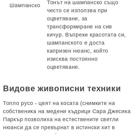
Тонът на шампанско също
Шампанско
често се използва при
оцветяване, за
трансформиране на сив
кичур. Въпреки красотата си,
шампанското е доста
капризен нюанс, който
изисква постоянно
оцветяване.
Видове живописни техники
Топло русо - цвят на косата (снимките на
собственика на медени къдрици Сара Джесика
Паркър позволиха на естествените светли
нюанси да се превърнат в истински хит в