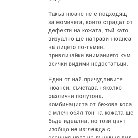
Такъв нюанс не е подходящ
за момичета, които страдат от
дефекти на кожата, тъй като
визуално ще направи нюанса
на лицето по-тъмен,
привличайки вниманието към
всички видими недостатъци.
Един от най-причудливите
нюанси, съчетава няколко
различни полутона.
Комбинацията от бежова коса
с млечнобял тон на кожата ще
бъде идеална, но този цвят
изобщо не изглежда с
есенния цвят на външния вид.