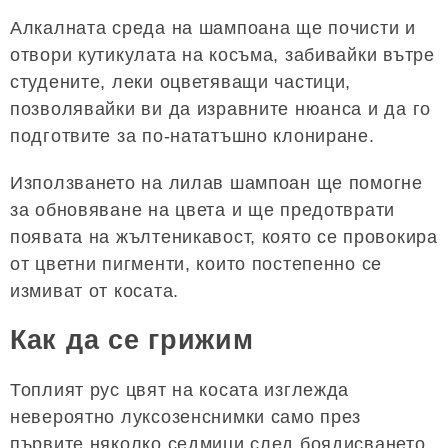
Алкалната среда на шампоана ще почисти и
отвори кутикулата на косъма, забивайки вътре
студените, леки оцветяващи частици,
позволявайки ви да изравните нюанса и да го
подготвите за по-нататъшно клониране.
Използването на лилав шампоан ще помогне
за обновяване на цвета и ще предотврати
появата на жълтеникавост, която се провокира
от цветни пигменти, които постепенно се
измиват от косата.
Как да се грижим
Топлият рус цвят на косата изглежда
невероятно луксозенснимки само през
първите няколко седмици след боядисването.