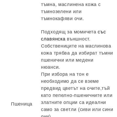
тъмна, маслинена кожа с
тъмнозелени или
тъмнокафяви очи.
Подходящ за момичета
със
славянска
външност.
Собствениците на маслинова
кожа трябва да избират тъмни
пшенични или медени
нюанси.
При избора на тон е
необходимо да се вземе
предвид цветът на очите,тъй
като пепелно-пшеничните или
златните опции са идеални
Пшеница
само за светли (сиви или сини
очи).