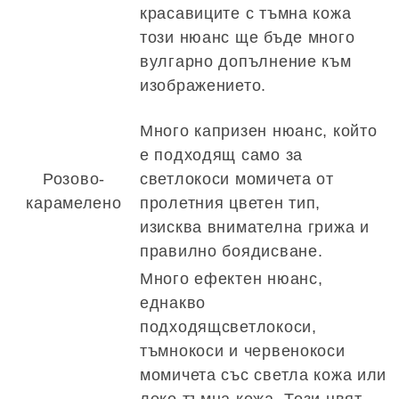
красавиците с тъмна кожа
този нюанс ще бъде много
вулгарно допълнение към
изображението.
Много капризен нюанс, който
е подходящ само за
Розово-
светлокоси момичета от
карамелено
пролетния цветен тип,
изисква внимателна грижа и
правилно боядисване.
Много ефектен нюанс,
еднакво
подходящсветлокоси,
тъмнокоси и червенокоси
момичета със светла кожа или
леко тъмна кожа. Този цвят