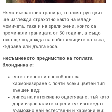
Няма възрастова граница, топлият рус цвят
ще изглежда страхотно както на млади
момичета, така и на зрели жени, които са
преминали границата от 50 години, а също
така ще подхожда на собствениците на къса,
къдрава или дълга коса.
Несъмненото предимство на топлата
блондинка е:
естественост и способност за
хармонизиране с почти всеки цветен тип
външен вид;
липса на интензивно оцветяване, тъй като
дори израсналите корени тук изглеждат
възможно най-естествени и хармонични;