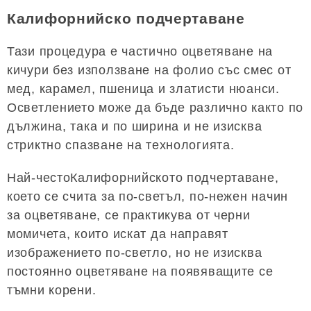
Калифорнийско подчертаване
Тази процедура е частично оцветяване на
кичури без използване на фолио със смес от
мед, карамел, пшеница и златисти нюанси.
Осветлението може да бъде различно както по
дължина, така и по ширина и не изисква
стриктно спазване на технологията.
Най-честоКалифорнийското подчертаване,
което се счита за по-светъл, по-нежен начин
за оцветяване, се практикува от черни
момичета, които искат да направят
изображението по-светло, но не изисква
постоянно оцветяване на появяващите се
тъмни корени.