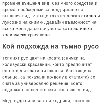
променя външния вид, без много средства и
време, необходими за поддържане на
външния вид. И също така изглежда
стилно
и
луксозно на снимки, давайки възможност на
всяка жена да се почувства като
истинска
холивудска
красавица.
Кой подхожда на тъмно русо
Топлият рус цвят на косата (снимки на
холивудски красавици, които предпочитат
естествени златисти нюанси, блестящи на
слънце, са показани по-долу в статията) се
счита за универсално решение, което
подхожда на почти всеки тип външен вид.
Мед, пудра или златни къдрици, които се