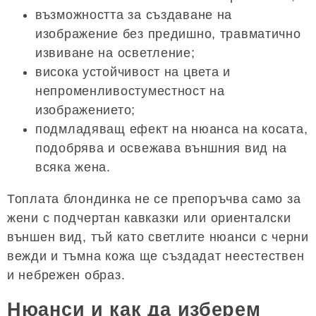
възможността за създаване на
изображение без предишно, травматично
извиване на осветление;
висока устойчивост на цвета и
непроменливостуместност на
изображението;
подмладяващ ефект на нюанса на косата,
подобрява и освежава външния вид на
всяка жена.
Топлата блондинка не се препоръчва само за
жени с подчертан кавказки или ориенталски
външен вид, тъй като светлите нюанси с черни
вежди и тъмна кожа ще създадат неестествен
и небрежен образ.
Нюанси и как да изберем