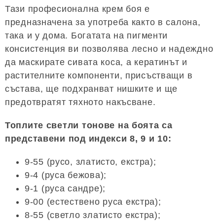
Тази професионална крем боя е
предназначена за употреба както в салона,
така и у дома. Богатата на пигменти
консистенция ви позволява лесно и надеждно
да маскирате сивата коса, а кератинът и
растителните компоненти, присъстващи в
състава, ще подхранват нишките и ще
предотвратят тяхното накъсване.
Топлите светли тонове на боята са
представени под индекси 8, 9 и 10:
9-55 (русо, златисто, екстра);
9-4 (руса бежова);
9-1 (руса сандре);
9-00 (естествено руса екстра);
8-55 (светло златисто екстра);