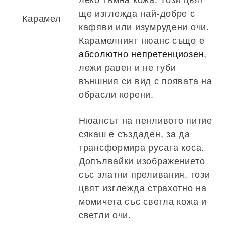
ще изглежда най-добре с
Карамел
кафяви или изумрудени очи.
Карамелният нюанс също е
абсолютно непретенциозен
,
лежи равен и не губи
външния си вид с появата на
обрасли корени.
Нюансът на пенливото питие
сякаш е създаден, за да
трансформира русата коса.
Допълвайки изображението
със златни преливания, този
цвят изглежда страхотно на
момичета със светла кожа и
светли очи.