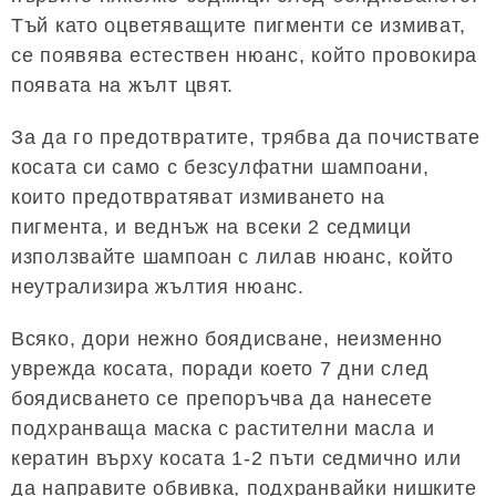
Тъй като оцветяващите пигменти се измиват,
се появява естествен нюанс, който провокира
появата на жълт цвят.
За да го предотвратите, трябва да почиствате
косата си само с безсулфатни шампоани,
които предотвратяват измиването на
пигмента, и веднъж на всеки 2 седмици
използвайте шампоан с лилав нюанс, който
неутрализира жълтия нюанс.
Всяко, дори нежно боядисване, неизменно
уврежда косата, поради което 7 дни след
боядисването се препоръчва да нанесете
подхранваща маска с растителни масла и
кератин върху косата 1-2 пъти седмично или
да направите обвивка, подхранвайки нишките