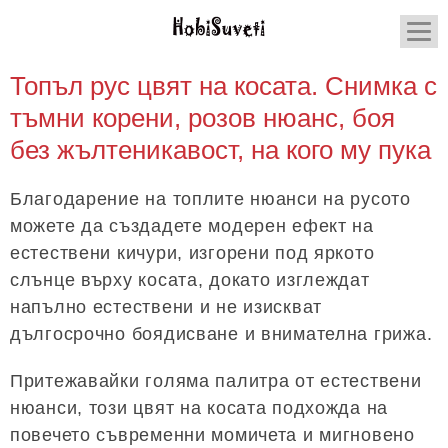
Топъл рус цвят на косата. Снимка с
тъмни корени, розов нюанс, боя
без жълтеникавост, на кого му пука
Благодарение на топлите нюанси на русото
можете да създадете модерен ефект на
естествени кичури, изгорени под яркото
слънце върху косата, докато изглеждат
напълно естествени и не изискват
дългосрочно боядисване и внимателна грижа.
Притежавайки голяма палитра от естествени
нюанси, този цвят на косата подхожда на
повечето съвременни момичета и мигновено