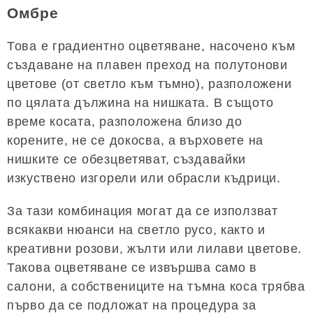
Омбре
Това е градиентно оцветяване, насочено към
създаване на плавен преход на полутонови
цветове (от светло към тъмно), разположени
по цялата дължина на нишката. В същото
време косата, разположена близо до
корените, не се докосва, а върховете на
нишките се обезцветяват, създавайки
изкуствено изгорели или обрасли къдрици.
За тази комбинация могат да се използват
всякакви нюанси на светло русо, както и
креативни розови, жълти или лилави цветове.
Такова оцветяване се извършва само в
салони, а собствениците на тъмна коса трябва
първо да се подложат на процедура за