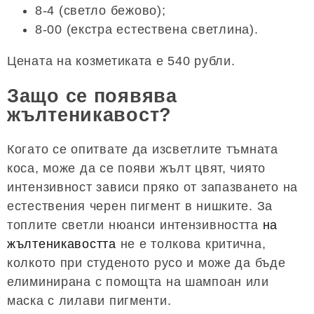
8-4 (светло бежово);
8-00 (екстра естествена светлина).
Цената на козметиката е 540 рубли.
Защо се появява
жълтеникавост?
Когато се опитвате да изсветлите тъмната
коса, може да се появи жълт цвят, чиято
интензивност зависи пряко от запазването на
естествения черен пигмент в нишките. За
топлите светли нюанси интензивността
на
жълтеникавостта
не е толкова критична,
колкото при студеното русо и може да бъде
елиминирана с помощта на шампоан или
маска с лилави пигменти.