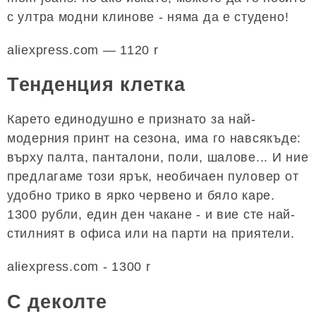
с ултра модни клинове - няма да е студено!
aliexpress.com — 1120 r
Тенденция клетка
Карето единодушно е признато за най-
модерния принт на сезона, има го навсякъде:
върху палта, панталони, поли, шалове... И ние
предлагаме този ярък, необичаен пуловер от
удобно трико в ярко червено и бяло каре.
1300 рубли, един ден чакане - и вие сте най-
стилният в офиса или на парти на приятели.
aliexpress.com - 1300 r
С деколте