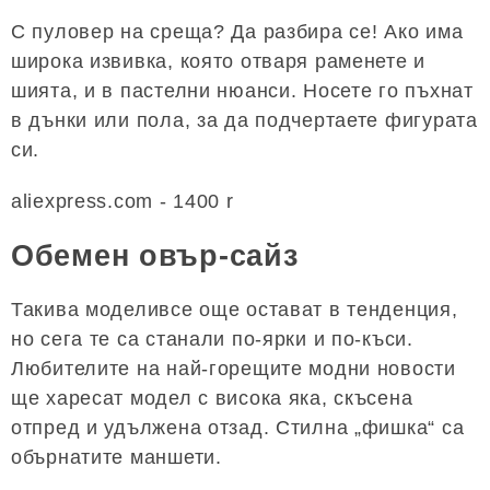
С пуловер на среща? Да разбира се! Ако има
широка извивка, която отваря раменете и
шията, и в пастелни нюанси. Носете го пъхнат
в дънки или пола, за да подчертаете фигурата
си.
aliexpress.com - 1400 r
Обемен овър-сайз
Такива моделивсе още остават в тенденция,
но сега те са станали по-ярки и по-къси.
Любителите на най-горещите модни новости
ще харесат модел с висока яка, скъсена
отпред и удължена отзад. Стилна „фишка“ са
обърнатите маншети.