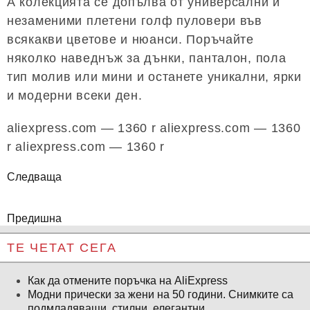
А колекцията се допълва от универсални и
незаменими плетени голф пуловери във
всякакви цветове и нюанси. Поръчайте
няколко наведнъж за дънки, панталон, пола
тип молив или мини и останете уникални, ярки
и модерни всеки ден.
aliexpress.com — 1360 r aliexpress.com — 1360
r aliexpress.com — 1360 r
Следваща
Предишна
ТЕ ЧЕТАТ СЕГА
Как да отмените поръчка на AliExpress
Модни прически за жени на 50 години. Снимките са
подмладяващи, стилни, елегантни