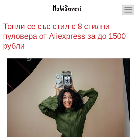
Топли се със стил с 8 стилни
пуловера от Aliexpress за до 1500
рубли