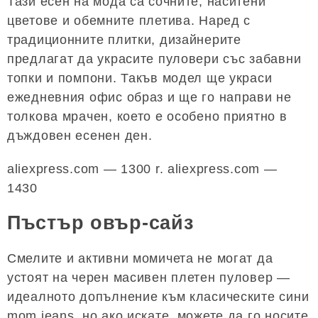
Тази есен на мода са сочните, наситени
цветове и обемните плетива. Наред с
традиционните плитки, дизайнерите
предлагат да украсите пуловери със забавни
топки и помпони. Такъв модел ще украси
ежедневния офис образ и ще го направи не
толкова мрачен, което е особено приятно в
дъждовен есенен ден.
aliexpress.com — 1300 r. aliexpress.com —
1430
Пъстър овър-сайз
Смелите и активни момичета не могат да
устоят на черен масивен плетен пуловер —
идеалното допълнение към класическите сини
mom jeans. но ако искате, можете да го носите