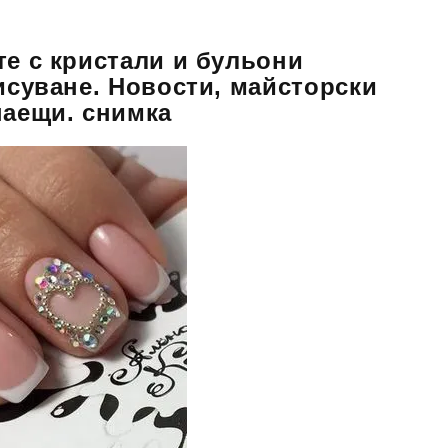
те с кристали и бульони
рисуване. Новости, майсторски
наещи. снимка