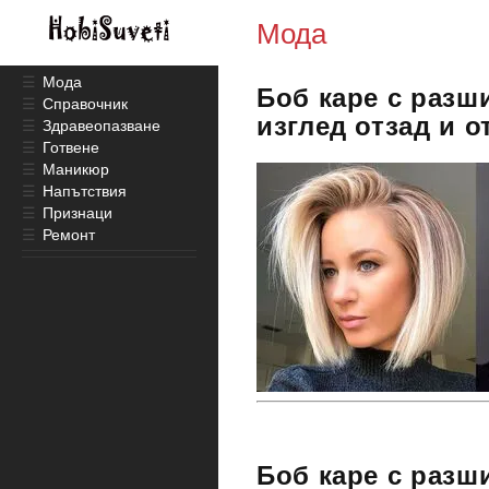
Мода
☰
Мода
Боб каре с разш
☰
Справочник
изглед отзад и о
☰
Здравеопазване
☰
Готвене
☰
Маникюр
☰
Напътствия
☰
Признаци
☰
Ремонт
Боб каре с разш