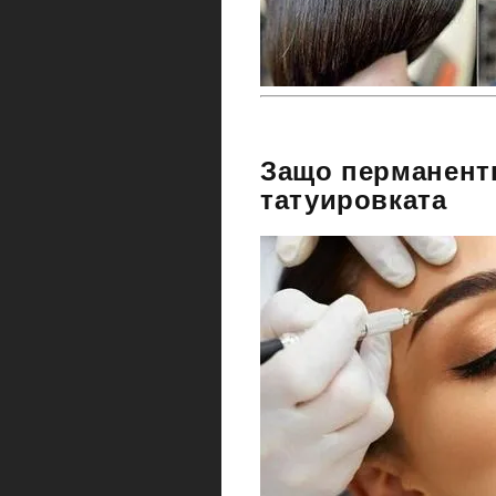
Защо перманентн
татуировката