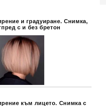
ирение и градуиране. Снимка,
тпред с и без бретон
ирение към лицето. Снимка с