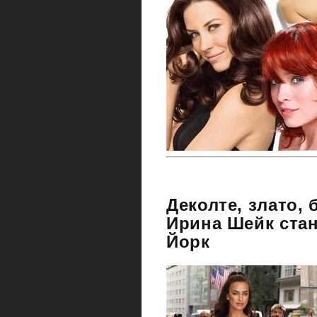
Деколте, злато, 
Ирина Шейк стан
Йорк