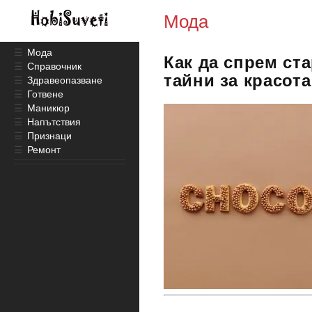
Мода
☰
Мода
Как да спрем ст
☰
Справочник
тайни за красота
☰
Здравеопазване
☰
Готвене
☰
Маникюр
☰
Напътствия
☰
Признаци
☰
Ремонт