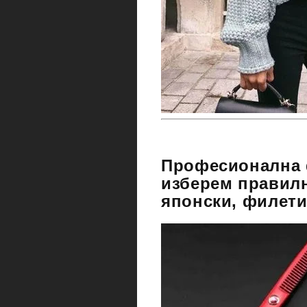
Професионална 
изберем правилн
японски, филети