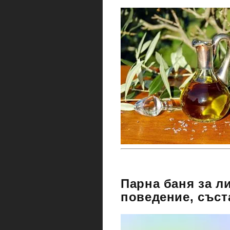
Парна баня за л
поведение, съст