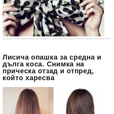
Лисича опашка за средна и
дълга коса. Снимка на
прическа отзад и отпред,
който харесва