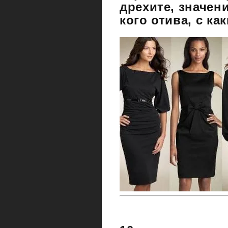
дрехите, значени
кого отива, с ка