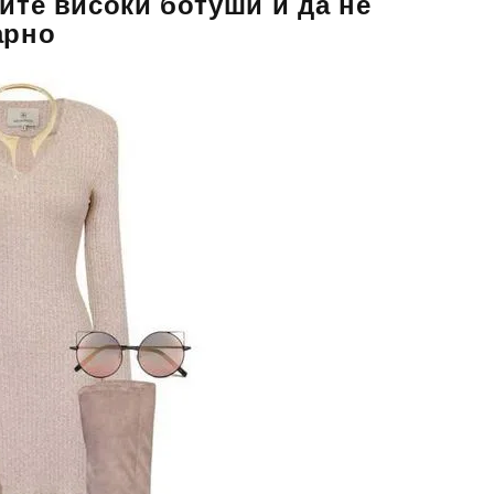
сите високи ботуши и да не
арно