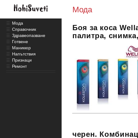
Мода
☰
Мода
Боя за коса Well
☰
Справочник
палитра, снимка
☰
Здравеопазване
☰
Готвене
☰
Маникюр
☰
Напътствия
☰
Признаци
☰
Ремонт
черен. Комбинац