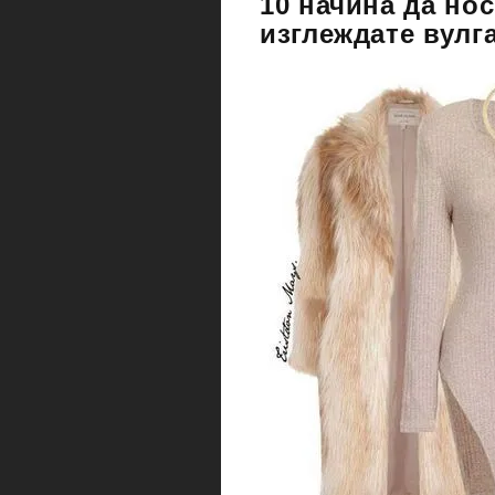
10 начина да но
изглеждате вулг