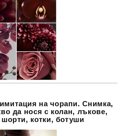
имитация на чорапи. Снимка,
кво да нося с колан, лъкове,
 шорти, котки, ботуши