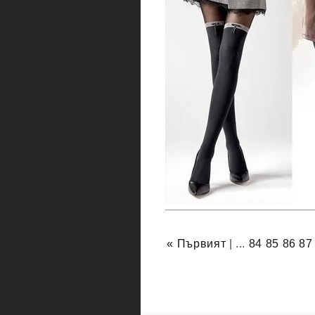
« Първият
| ...
84
85
86
87