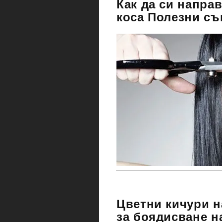
Как да си напра
коса Полезни съ
Цветни кичури н
за боядисване н