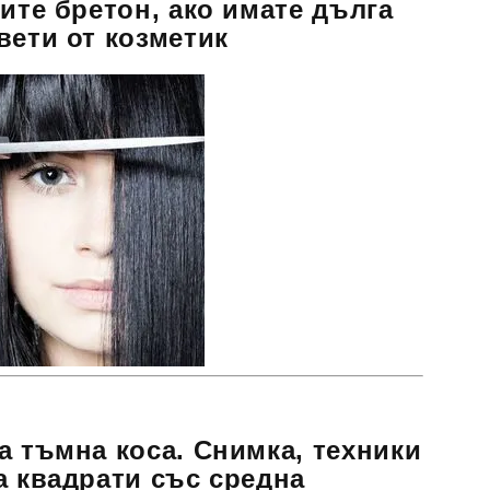
вите бретон, ако имате дълга
вети от козметик
а тъмна коса. Снимка, техники
а квадрати със средна