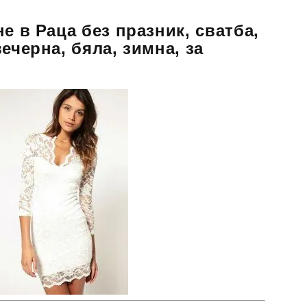
е в Раца без празник, сватба,
ечерна, бяла, зимна, за