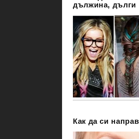
дължина, дълги
Как да си напра