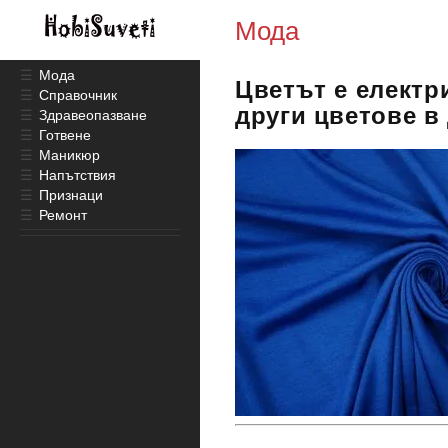
Мода
☰
Мода
Цветът е електр
☰
Справочник
други цветове в 
☰
Здравеопазване
☰
Готвене
☰
Маникюр
☰
Напътствия
☰
Признаци
☰
Ремонт