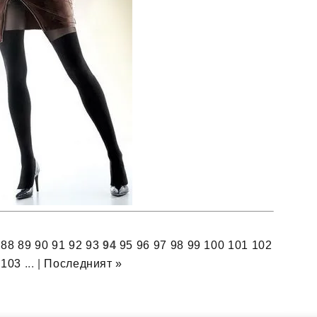
88
89
90
91
92
93
94
95
96
97
98
99
100
101
102
103
... |
Последният »