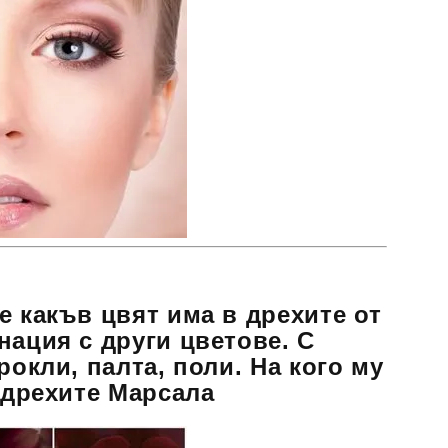
е какъв цвят има в дрехите от
нация с други цветове. С
рокли, палта, поли. На кого му
а дрехите Марсала