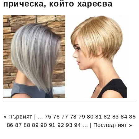
прическа, който харесва
« Първият
| ...
75
76
77
78
79
80
81
82
83
84
85
86
87
88
89
90
91
92
93
94
... |
Последният »