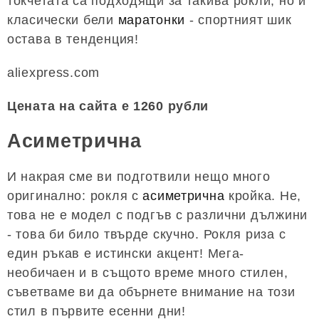
токчетата са подходящи за такива рокли, но и
класически бели
маратонки
- спортният шик
остава в тенденция!
aliexpress.com
Цената на сайта е 1260 рубли
Асиметрична
И накрая сме ви подготвили нещо много
оригинално: рокля с
асиметрична
кройка. Не,
това не е модел с подгъв с различни дължини
- това би било твърде скучно. Рокля риза с
един ръкав е истински акцент! Мега-
необичаен и в същото време много стилен,
съветваме ви да обърнете внимание на този
стил в първите есенни дни!