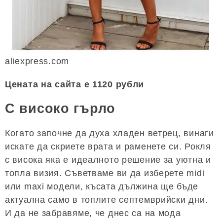
aliexpress.com
Цената на сайта е 1120 рубли
С високо гърло
Когато започне да духа хладен ветрец, винаги
искате да скриете врата и раменете си. Рокля
с висока яка е идеалното решение за уютна и
топла визия. Съветваме ви да изберете midi
или maxi модели, късата дължина ще бъде
актуална само в топлите септемврийски дни.
И да не забравяме, че днес са на мода