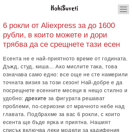
6 рокли от Aliexpress за до 1600
рубли, в които можете и дори
трябва да се срещнете тази есен
Есента не е най-приятното време от годината.
Дъжд, студ, киша... Ако мислите така, това
означава само едно: все още не сте намерили
точната визия за този сезон! Най-добре е да
посрещнете есенните месеци в нещо стилно и
удобно:
дрехите
за фигурата решават
проблеми, по-сериозни от мрачното небе над
главата. Подбрахме за вас 6 рокли, с които
есента ще бъде ярка и приятна. Нашият
списък включва леки модели за кадифения