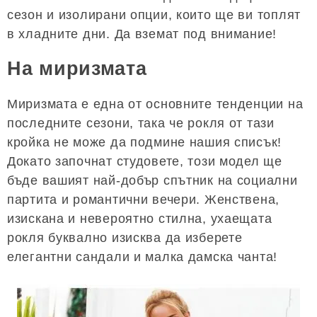
сезон и изолирани опции, които ще ви топлят
в хладните дни. Да вземат под внимание!
На миризмата
Миризмата е една от основните тенденции на
последните сезони, така че рокля от тази
кройка не може да подмине нашия списък!
Докато започнат студовете, този модел ще
бъде вашият най-добър спътник на социални
партита и романтични вечери. Женствена,
изискана и невероятно стилна, ухаещата
рокля буквално изисква да изберете
елегантни сандали и малка дамска чанта!