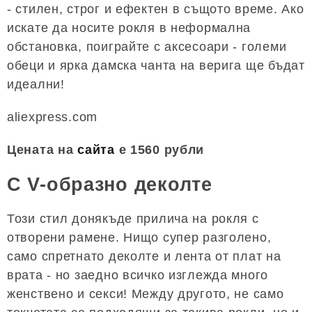
- стилен, строг и ефектен в същото време. Ако
искате да носите рокля в неформална
обстановка, поиграйте с аксесоари - големи
обеци и ярка дамска чанта на верига ще бъдат
идеални!
aliexpress.com
Цената на
сайта
е 1560 рубли
С V-образно деколте
Този стил донякъде прилича на рокля с
отворени рамене. Нищо супер разголено,
само спретнато деколте и лента от плат на
врата - но заедно всичко изглежда много
женствено и секси! Между другото, не само