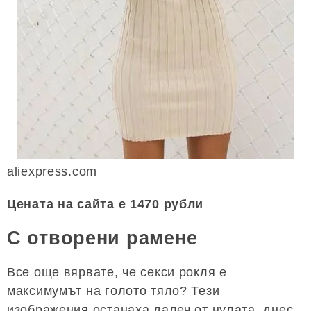
aliexpress.com
Цената на сайта е 1470 рубли
С отворени рамене
Все още вярвате, че секси рокля е
максимумът на голото тяло? Тези
изображения останаха далеч от нулата, днес