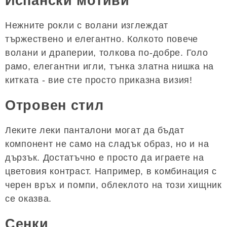
Испански мотиви
Нежните рокли с волани изглеждат
тържествено и елегантно. Колкото повече
волани и драперии, толкова по-добре. Голо
рамо, елегантни игли, тънка златна нишка на
китката - вие сте просто приказна визия!
Отровен стил
Леките леки панталони могат да бъдат
компонент не само на сладък образ, но и на
дързък. Достатъчно е просто да играете на
цветовия контраст. Например, в комбинация с
черен връх и помпи, облеклото на този хищник
се оказва.
Сенки