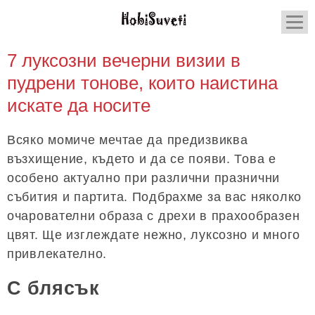
7 луксозни вечерни визии в
пудрени тонове, които наистина
искате да носите
Всяко момиче мечтае да предизвиква
възхищение, където и да се появи. Това е
особено актуално при различни празнични
събития и партита. Подбрахме за вас няколко
очарователни образа с дрехи в прахообразен
цвят. Ще изглеждате нежно, луксозно и много
привлекателно.
С блясък