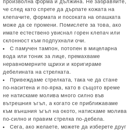
произволна форма и дължина. Не забравяйте,
че след като спрете да дърпате кожата на
клепачите, формата и посоката на опашката
може да се промени. Помислете за това, ако
имате естествено увиснал горен клепач или
склонност към подпухнали очи.
С памучен тампон, потопен в мицеларна
вода или тоник за лице, премахваме
неравномерните щрихи и коригираме
дебелината на стрелката.
Привеждаме стрелката, така че да стане
по-наситена и по-ярка, като в същото време
не натискаме молива много силно във
вътрешния ъгъл, а когато се приближаваме
към външния ъгъл на окото, натискаме молива
по-силно и правим стрелка по-дебела.
Сега, ако желаете, можете да изберете друг