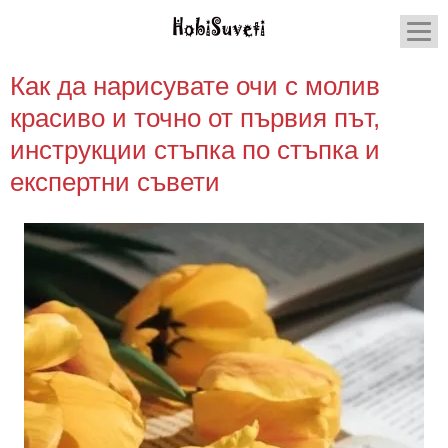
Как да нарисувате очи с молив
красиво и точно от първия път,
инструкции стъпка по стъпка и
експертни съвети