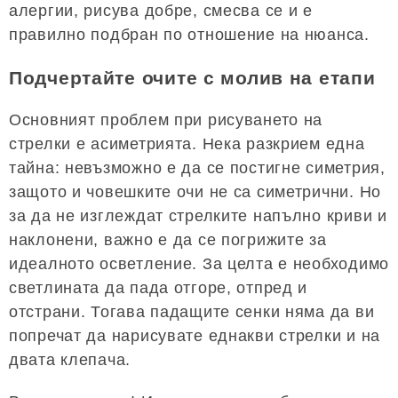
алергии, рисува добре, смесва се и е
правилно подбран по отношение на нюанса.
Подчертайте очите с молив на етапи
Основният проблем при рисуването на
стрелки е асиметрията. Нека разкрием една
тайна: невъзможно е да се постигне симетрия,
защото и човешките очи не са симетрични. Но
за да не изглеждат стрелките напълно криви и
наклонени, важно е да се погрижите за
идеалното осветление. За целта е необходимо
светлината да пада отгоре, отпред и
отстрани. Тогава падащите сенки няма да ви
попречат да нарисувате еднакви стрелки и на
двата клепача.