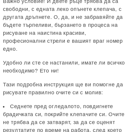
Важно условие! И двете ръце трябва да са
свободни, с едната леко опънете клепача, с
другата дръпнете. О, да, и не забравяйте да
бъдете търпеливи, бързането в процеса на
рисуване на наистина красиви,
професионални стрели е вашият враг номер
едно.
Удобно ли сте се настанили, имате ли всичко
необходимо? Ето ни!
Тази подробна инструкция ще ви помогне да
рисувате правилно очите си с молив:
Седнете пред огледалото, повдигнете
брадичката си, покрийте клепачите си. Очите
не трябва да се затварят, за да се оценят
резултатите по време на работа, след което