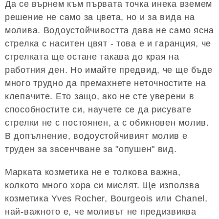
Да се ​​върнем към първата точка инека вземем
решение не само за цвета, но и за вида на
молива. Водоустойчивостта дава не само ясна
стрелка с наситен цвят - това е и гаранция, че
стрелката ще остане такава до края на
работния ден. Но имайте предвид, че ще бъде
много трудно да премахнете неточностите на
клепачите. Ето защо, ако не сте уверени в
способностите си, научете се да рисувате
стрелки не с постоянен, а с обикновен молив.
В допълнение, водоустойчивият молив е
труден за засенчване за "опушен" вид.
Марката козметика не е толкова важна,
колкото много хора си мислят. Ще използва
козметика Yves Rocher, Bourgeois или Chanel,
най-важното е, че моливът не предизвиква