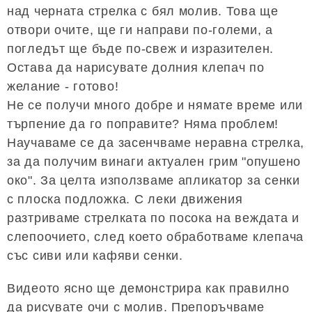
над черната стрелка с бял молив. Това ще
отвори очите, ще ги направи по-големи, а
погледът ще бъде по-свеж и изразителен.
Остава да нарисувате долния клепач по
желание - готово!
Не се получи много добре и нямате време или
търпение да го поправите? Няма проблем!
Научаваме се да засенчваме неравна стрелка,
за да получим винаги актуален грим "опушено
око". За целта използваме апликатор за сенки
с плоска подложка. С леки движения
разтриваме стрелката по посока на веждата и
слепоочието, след което обработваме клепача
със сиви или кафяви сенки.
Видеото ясно ще демонстрира как правилно
да рисувате очи с молив. Препоръчваме