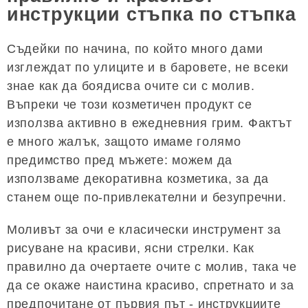
инструкции стъпка по стъпка
Съдейки по начина, по който много дами
изглеждат по улиците и в баровете, не всеки
знае как да боядисва очите си с молив.
Въпреки че този козметичен продукт се
използва активно в ежедневния грим. Фактът
е много жалък, защото имаме голямо
предимство пред мъжете: можем да
използваме декоративна козметика, за да
станем още по-привлекателни и безупречни.
Моливът за очи е класически инструмент за
рисуване на красиви, ясни стрелки. Как
правилно да очертаете очите с молив, така че
да се окаже наистина красиво, спретнато и за
предпочитане от първия път - инструкциите