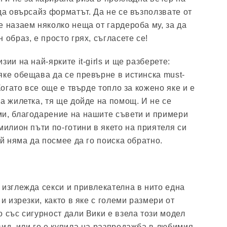
да овърсайз форматът. Да не се възползвате от
е назаем няколко неща от гардероба му, за да
 образ, е просто грях, съгласете се!
зии на най-ярките it-girls и ще разберете:
яке обещава да се превърне в истинска must-
Когато все още е твърде топло за кожено яке и е
а жилетка, тя ще дойде на помощ. И не се
и, благодарение на нашите съвети и примери
милион пъти по-готини в якето на приятеля си
ой няма да посмее да го поиска обратно.
 изглежда секси и привлекателна в нито една
 и изрезки, както в яке с големи размери от
 със сигурност дали Вики е взела този модел
вид, или го е купила на разпродажба в любимия