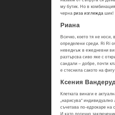
му бутик. Но в комбинаци
черна
риза изглежда
шик!
Риана
Всичко, което тя не носи,
определени среди. Ri Ri о
неведнъж в ежедневни виз
разтърсва сиво яке с откр
сандали – добре, почти кл
е стеснила сакото на фигу
Ксения Вандеру
Клетката винаги е актуалн
„нарисува“ индивидуално 
съчетава по-едрокаре на 
И като логично заключение