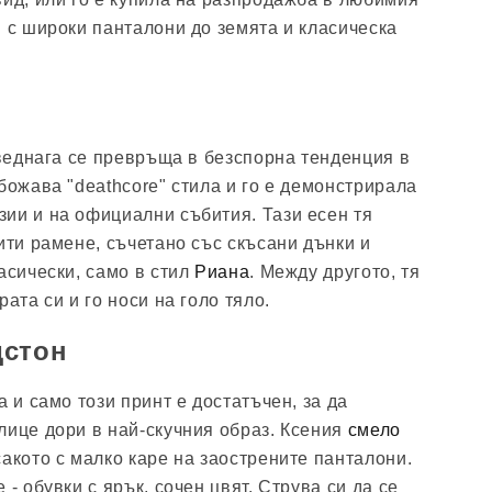
я с широки панталони до земята и класическа
 веднага се превръща в безспорна тенденция в
божава "deathcore" стила и го е демонстрирала
ии и на официални събития. Тази есен тя
ити рамене, съчетано със скъсани дънки и
асически, само в стил
Риана
. Между другото, тя
рата си и го носи на голо тяло.
дстон
а и само този принт е достатъчен, за да
лице дори в най-скучния образ. Ксения
смело
сакото с малко каре на заострените панталони.
 - обувки с ярък, сочен цвят. Струва си да се