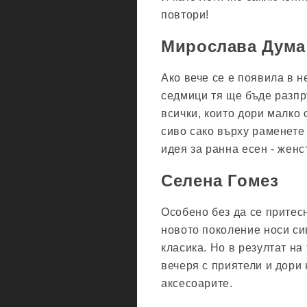
повтори!
Мирослава Дума
Ако вече се е появила в н
седмици тя ще бъде разпр
всички, които дори малко
сиво сако върху раменете
идея за ранна есен - женс
Селена Гомез
Особено без да се притес
новото поколение носи сив
класика. Но в резултат на 
вечеря с приятели и дори 
аксесоарите.