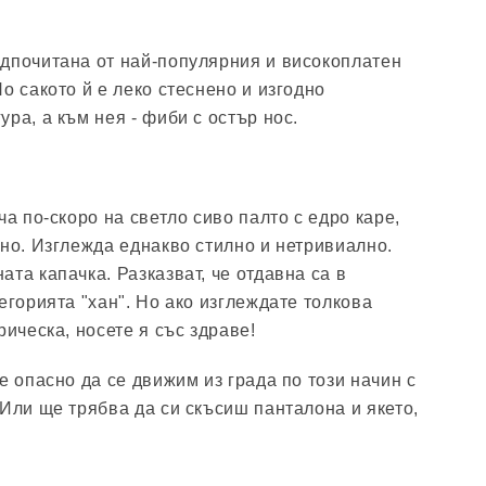
дпочитана от най-популярния и високоплатен
о сакото й е леко стеснено и изгодно
ра, а към нея - фиби с остър нос.
ча по-скоро на светло сиво палто с едро каре,
жно. Изглежда еднакво стилно и нетривиално.
та капачка. Разказват, че отдавна са в
егорията "хан". Но ако изглеждате толкова
рическа, носете я със здраве!
е опасно да се движим из града по този начин с
 Или ще трябва да си скъсиш панталона и якето,