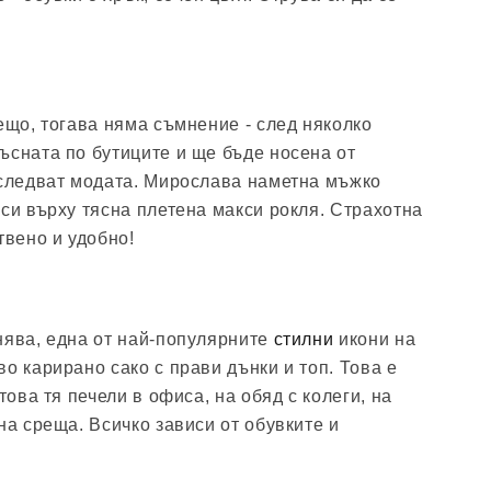
ещо, тогава няма съмнение - след няколко
ъсната по бутиците и ще бъде носена от
 следват модата. Мирослава наметна мъжко
 си върху тясна плетена макси рокля. Страхотна
твено и удобно!
нява, една от най-популярните
стилни
икони на
о карирано сако с прави дънки и топ. Това е
това тя печели в офиса, на обяд с колеги, на
на среща. Всичко зависи от обувките и