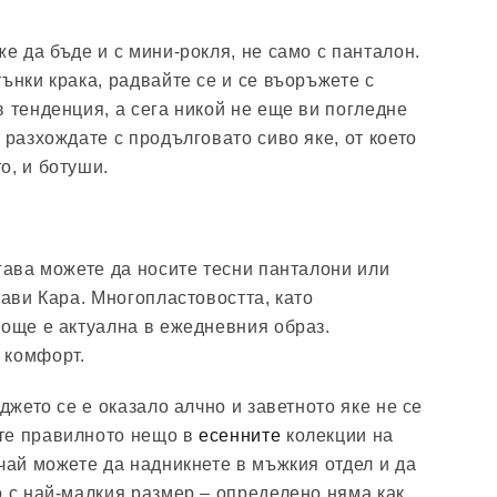
е да бъде и с мини-рокля, не само с панталон.
ънки крака, радвайте се и се въоръжете с
в тенденция, а сега никой не еще ви погледне
 разхождате с продълговато сиво яке, от което
о, и ботуши.
огава можете да носите тесни панталони или
рави Кара. Многопластовостта, като
 още е актуална в ежедневния образ.
 комфорт.
аджето се е оказало алчно и заветното яке не се
те правилното нещо в
есенните
колекции на
учай можете да надникнете в мъжкия отдел и да
о с най-малкия размер – определено няма как