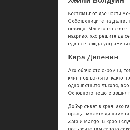
Хейли Болдуин
Костюмът от две части мож
Собствениците на дълги, т
ножици! Минито отново е 
накриво, ако решите да се
едва се вижда ултраминит
Кара Делевин
Ако обаче сте скромни, т
клин под роклята, както п
едноцветните лъкове, все
Основното нещо е вашият
Добър съвет в края: ако г
връща, можете да намери
Zara и Mango. В краен сл
потърсите там сивото сак