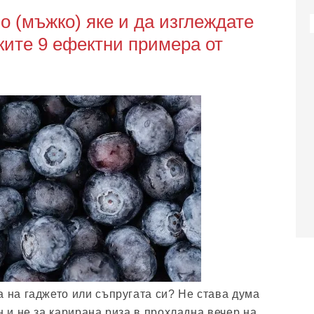
о (мъжко) яке и да изглеждате
чките 9 ефектни примера от
а на гаджето или съпругата си? Не става дума
н и не за карирана риза в прохладна вечер на