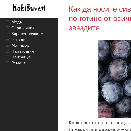
Как да носите сив
по-готино от вси
☰
Мода
звездите
☰
Справочник
☰
Здравеопазване
☰
Готвене
☰
Маникюр
☰
Напътствия
☰
Признаци
☰
Ремонт
Колко често носите нещат
за тениски в неделя сутри