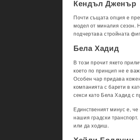
Кендъл Дженър
Почти същата опция е пре
модел от миналия сезон. Н
подчертава стройната фигу
Бела Хадид
В този прочит якето прили
което по принцип не е ва
Особен чар придава кожена
компанията с барети в кат
секси като Бела Хадид с п
Единственият минус е, че 
нашия градски транспорт.
или да ходиш.