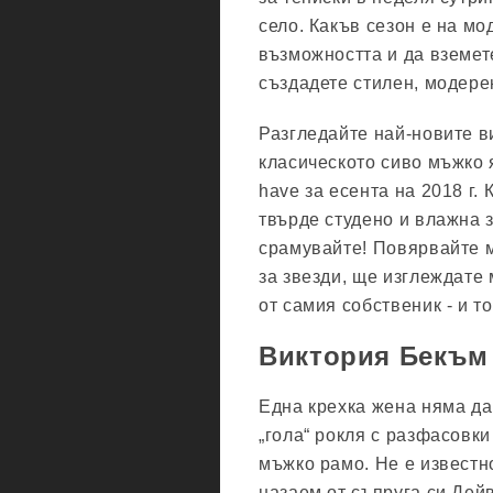
село. Какъв сезон е на мо
възможността и да вземет
създадете стилен, модерен
Разгледайте най-новите ви
класическото сиво мъжко 
have за есента на 2018 г. 
твърде студено и влажна з
срамувайте! Повярвайте м
за звезди, ще изглеждате 
от самия собственик - и т
Виктория Бекъм
Една крехка жена няма да
„гола“ рокля с разфасовки
мъжко рамо. Не е известно
назаем от съпруга си Дей