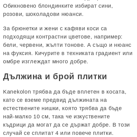
Обикновено блондинките избират сини,
розови, шоколадови нюанси.
За брюнетки и жени с кафяви коси са
подходящи контрастни цветове, например:
бели, червени, жълти тонове. А също и нюанс
на фуксия. Кичурите в техниката градиент или
омбре изглеждат много добре.
Дължина и брой плитки
Kanekolon трябва да бъде вплетен в косата,
като се вземе предвид дължината на
естествените нишки, която трябва да бъде
най-малко 10 см, така че изкуствените
къдрици да могат да се държат добре. В този
случай се сплитат 4 или повече плитки.