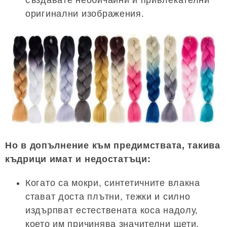
създавате необичайни и привлекателни
оригинални изображения.
Но в допълнение към предимствата, такива
къдрици имат и недостатъци:
Когато са мокри, синтетичните влакна
стават доста плътни, тежки и силно
издърпват естествената коса надолу,
което им причинява значителни щети.