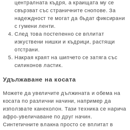
централната къдря, а краищата му се
свързват със страничните снопове. За
надеждност те могат да бъдат фиксирани
с гумени ленти.
След това постепенно се вплитат
изкуствени нишки и къдрици, растящи
отстрани.
Накрая краят на шипчето се затяга със
силиконов ластик.
Удължаване на косата
Можете да увеличите дължината и обема на
косата по различни начини, например да
използвате канеколон. Тази техника се нарича
афро-увеличаване по друг начин.
Синтетичните влакна просто се вплитат в