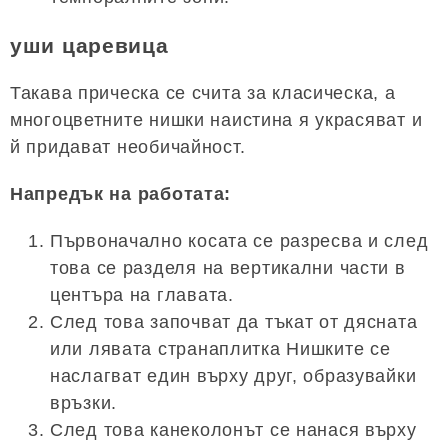
уши царевица
Такава прическа се счита за класическа, а
многоцветните нишки наистина я украсяват и
й придават необичайност.
Напредък на работата:
Първоначално косата се разресва и след
това се разделя на вертикални части в
центъра на главата.
След това започват да тъкат от дясната
или лявата странаплитка Нишките се
наслагват един върху друг, образувайки
връзки.
След това канеколонът се нанася върху