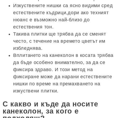
Изкуствените нишки са ясно видими сред
естествените къдрици,дори ако техният
нюанс е възможно най-близо до
естествения тон.
Такива плитки ще трябва да се сменят
често, с течение на времето цветът им
избледнява.
Вплитането на канеколон в косата трябва
да бъде особено внимателно, за да се
фиксира здраво. И този метод на
фиксиране може да нарани естествените
нишки по време на премахването на
изкуствени плитки.
С какво и къде да носите
канеколон, за кого е