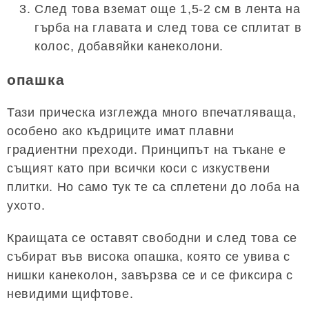
След това вземат още 1,5-2 см в лента на
гърба на главата и след това се сплитат в
колос, добавяйки канеколони.
опашка
Тази прическа изглежда много впечатляваща,
особено ако къдриците имат плавни
градиентни преходи. Принципът на тъкане е
същият като при всички коси с изкуствени
плитки. Но само тук те са сплетени до лоба на
ухото.
Краищата се оставят свободни и след това се
събират във висока опашка, която се увива с
нишки канеколон, завързва се и се фиксира с
невидими щифтове.