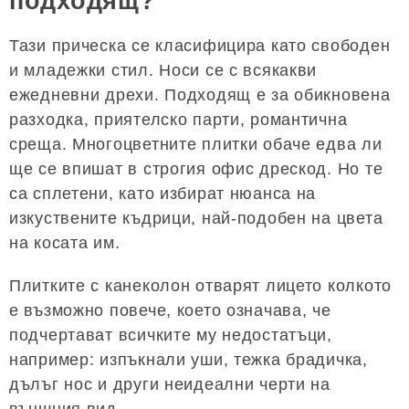
подходящ?
Тази прическа се класифицира като свободен
и младежки стил. Носи се с всякакви
ежедневни дрехи. Подходящ е за обикновена
разходка, приятелско парти, романтична
среща. Многоцветните плитки обаче едва ли
ще се впишат в строгия офис дрескод. Но те
са сплетени, като избират нюанса на
изкуствените къдрици, най-подобен на цвета
на косата им.
Плитките с канеколон отварят лицето колкото
е възможно повече, което означава, че
подчертават всичките му недостатъци,
например: изпъкнали уши, тежка брадичка,
дълъг нос и други неидеални черти на
външния вид.