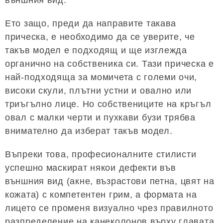
Ето защо, преди да направите такава
прическа, е необходимо да се уверите, че
такъв модел е подходящ и ще изглежда
органично на собственика си. Тази прическа е
най-подходяща за момичета с големи очи,
високи скули, плътни устни и овално или
триъгълно лице. Но собствениците на кръгъл
овал с малки черти и пухкави бузи трябва
внимателно да изберат такъв модел.
Въпреки това, професионалните стилисти
успешно маскират някои дефекти във
външния вид (акне, възрастови петна, цвят на
кожата) с компетентен грим, а формата на
лицето се променя визуално чрез правилното
разпределение на канеколонов върху главата.