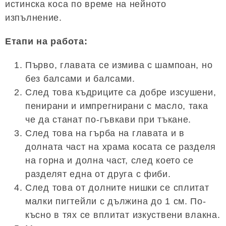
истинска коса по време на нейното
изпълнение.
Етапи на работа:
Първо, главата се измива с шампоан, но
без балсами и балсами.
След това къдриците са добре изсушени,
пенирани и импрегнирани с масло, така
че да станат по-гъвкави при тъкане.
След това на гърба на главата и в
долната част на храма косата се разделя
на горна и долна част, след което се
разделят една от друга с фиби.
След това от долните нишки се сплитат
малки пигтейли с дължина до 1 см. По-
късно в тях се вплитат изкуствени влакна.