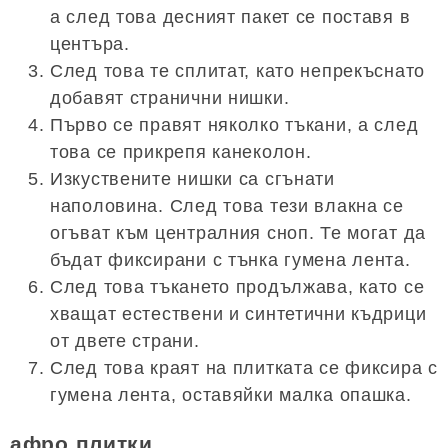
а след това десният пакет се поставя в
центъра.
След това те сплитат, като непрекъснато
добавят странични нишки.
Първо се правят няколко тъкани, а след
това се прикрепя канеколон.
Изкуствените нишки са сгънати
наполовина. След това тези влакна се
огъват към централния сноп. Те могат да
бъдат фиксирани с тънка гумена лента.
След това тъкането продължава, като се
хващат естествени и синтетични къдрици
от двете страни.
След това краят на плитката се фиксира с
гумена лента, оставяйки малка опашка.
афро плитки