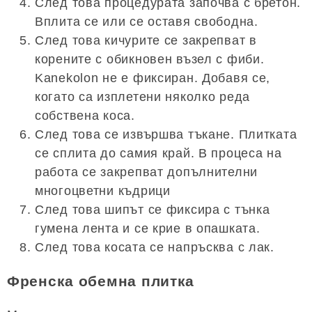
След това процедурата започва с бретон.
Вплита се или се оставя свободна.
След това кичурите се закрепват в
корените с обикновен възел с фиби.
Kanekolon не е фиксиран. Добавя се,
когато са изплетени няколко реда
собствена коса.
След това се извършва тъкане. Плитката
се сплита до самия край. В процеса на
работа се закрепват допълнителни
многоцветни къдрици
След това шипът се фиксира с тънка
гумена лента и се крие в опашката.
След това косата се напръсква с лак.
Френска обемна плитка