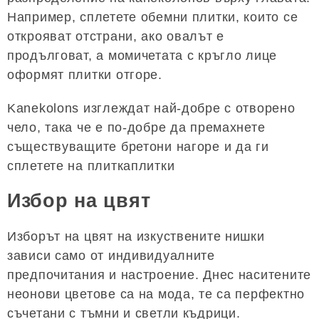
Например, сплетете обемни плитки, които се
открояват отстрани, ако овалът е
продълговат, а момичетата с кръгло лице
оформят плитки отгоре.
Kanekolons изглеждат най-добре с отворено
чело, така че е по-добре да премахнете
съществуващите бретони нагоре и да ги
сплетете на плиткаплитки
Избор на цвят
Изборът на цвят на изкуствените нишки
зависи само от индивидуалните
предпочитания и настроение. Днес наситените
неонови цветове са на мода, те са перфектно
съчетани с тъмни и светли къдрици.