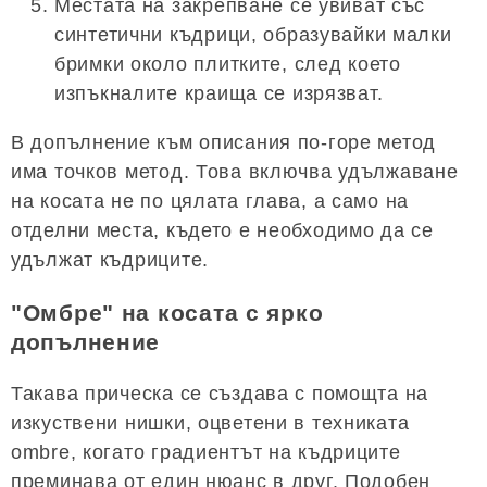
Местата на закрепване се увиват със
синтетични къдрици, образувайки малки
бримки около плитките, след което
изпъкналите краища се изрязват.
В допълнение към описания по-горе метод
има точков метод. Това включва удължаване
на косата не по цялата глава, а само на
отделни места, където е необходимо да се
удължат къдриците.
"Омбре" на косата с ярко
допълнение
Такава прическа се създава с помощта на
изкуствени нишки, оцветени в техниката
ombre, когато градиентът на къдриците
преминава от един нюанс в друг. Подобен