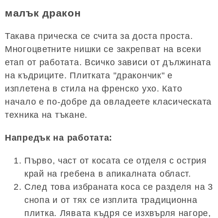
малък дракон
Такава прическа се счита за доста проста.
Многоцветните нишки се закрепват на всеки
етап от работата. Всичко зависи от дължината
на къдриците. Плитката "дракончик" е
изплетена в стила на френско ухо. Като
начало е по-добре да овладеете класическата
техника на тъкане.
Напредък на работата:
Първо, част от косата се отделя с острия
край на гребена в апикалната област.
След това избраната коса се разделя на 3
снопа и от тях се изплита традиционна
плитка. Лявата къдря се изхвърля нагоре,