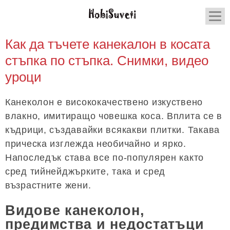
Как да тъчете канекалон в косата
стъпка по стъпка. Снимки, видео
уроци
Канеколон е висококачествено изкуствено
влакно, имитиращо човешка коса. Вплита се в
къдрици, създавайки всякакви плитки. Такава
прическа изглежда необичайно и ярко.
Напоследък става все по-популярен както
сред тийнейджърките, така и сред
възрастните жени.
Видове канеколон,
предимства и недостатъци