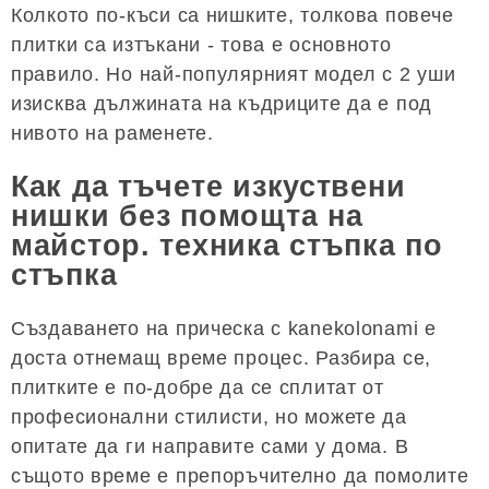
Колкото по-къси са нишките, толкова повече
плитки са изтъкани - това е основното
правило. Но най-популярният модел с 2 уши
изисква дължината на къдриците да е под
нивото на раменете.
Как да тъчете изкуствени
нишки без помощта на
майстор. техника стъпка по
стъпка
Създаването на прическа с kanekolonami е
доста отнемащ време процес. Разбира се,
плитките е по-добре да се сплитат от
професионални стилисти, но можете да
опитате да ги направите сами у дома. В
същото време е препоръчително да помолите