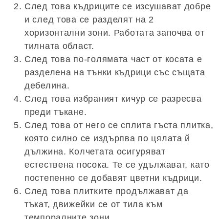
След това къдриците се изсушават добре
и след това се разделят на 2
хоризонтални зони. Работата започва от
тилната област.
След това по-голямата част от косата е
разделена на тънки къдрици със същата
дебелина.
След това избраният кичур се разресва
преди тъкане.
След това от него се сплита гъста плитка,
която силно се издърпва по цялата й
дължина. Колчетата осигуряват
естествена посока. Те се удължават, като
постепенно се добавят цветни къдрици.
След това плитките продължават да
тъкат, движейки се от тила към
темпоралните зони.