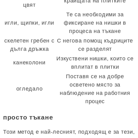
краищата на плитките
цвят
Те са необходими за
игли, щипки, игли
фиксиране на нишки в
процеса на тъкане
скелетен гребен с
С негова помощ къдриците
дълга дръжка
се разделят
Изкуствени нишки, които се
канеколони
вплитат в плитки
Поставя се на добре
осветено място за
огледало
наблюдение на работния
процес
просто тъкане
Този метод е най-лесният, подходящ е за тези,