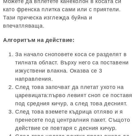
Можете да вплетете канеколон в косата си
като френска плитка сами или с приятели.
Тази прическа изглежда буйна и
впечатляваща.
Алгоритъм на действие:
За начало сноповете коса се разделят в
тилната област. Върху него са поставени
изкуствени влакна. Оказва се 3
направления.
След това започват да плетат ухото на
царевицата:първо левият сноп се поставя
под средния кичур, а след това десният.
След това вземете къдрица отляво и я
пренесете под централния пакет. Същото
действие се повтаря с десния кичур.