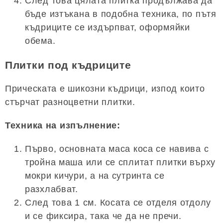
След това цялата плитка продължава да
бъде изтъкана в подобна техника, по пътя
къдриците се издърпват, оформяйки
обема.
Плитки под къдриците
Прическата е шикозни къдрици, изпод които
стърчат разноцветни плитки.
Техника на изпълнение:
Първо, основната маса коса се навива с
тройна маша или се сплитат плитки върху
мокри кичури, а на сутринта се
разхлабват.
След това 1 см. Косата се отделя отдолу
и се фиксира, така че да не пречи.