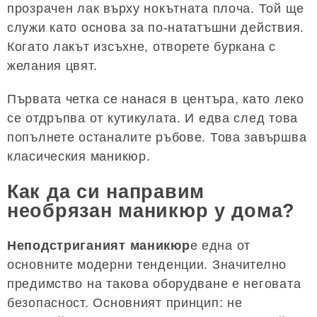
прозрачен лак върху нокътната плоча. Той ще
служи като основа за по-нататъшни действия.
Когато лакът изсъхне, отворете буркана с
желания цвят.
Първата четка се нанася в центъра, като леко
се отдръпва от кутикулата. И едва след това
попълнете останалите ръбове. Това завършва
класическия маникюр.
Как да си направим
необрязан маникюр у дома?
Неподстриганият маникюр
е една от
основните модерни тенденции. Значително
предимство на такова оборудване е неговата
безопасност. Основният принцип: не