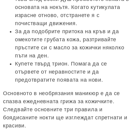
основата на нокътя. Когато кутикулата
израсне отново, отстранете я с
почистващи движения.
За да подобрите притока на кръв и да
омекотите грубата кожа, разтривайте
пръстите си с масло за кожички няколко
пъти на ден.
Купете твърд трион. Помага да се
отървете от неравностите и да
предотвратите появата на нови.
Основното в необрязания маникюр е да се
спазва ежедневната грижа за кожичките.
Следвайте основните три правила и
боядисаните нокти ще изглеждат спретнати и
красиви.