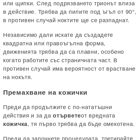
или щипки. След подрязването трионът влиза
в действие. Трябва да пилите под ъгъл от 90°,
в противен случай ноктите ще се разпаднат.
Независимо дали искате да създадете
квадратна или правоъгълна форма,
движенията трябва да са плавни, особено
когато работите със страничната част. В
противен случай има вероятност от врастване
на нокътя.
Премахване на кожички
Преди да продължите с по-нататъшни
действия и за да
отървете
от вредната
кожичка
, тя първо трябва да бъде омекотена.
Преди да започнете процедурата, третирайте