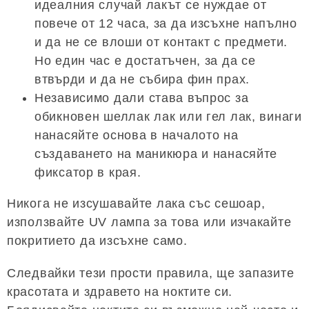
идеалния случай лакът се нуждае от
повече от 12 часа, за да изсъхне напълно
и да не се влоши от контакт с предмети.
Но един час е достатъчен, за да се
втвърди и да не събира фин прах.
Независимо дали става въпрос за
обикновен шеллак лак или гел лак, винаги
нанасяйте основа в началото на
създаването на маникюра и нанасяйте
фиксатор в края.
Никога не изсушавайте лака със сешоар,
използвайте UV лампа за това или изчакайте
покритието да изсъхне само.
Следвайки тези прости правила, ще запазите
красотата и здравето на ноктите си.