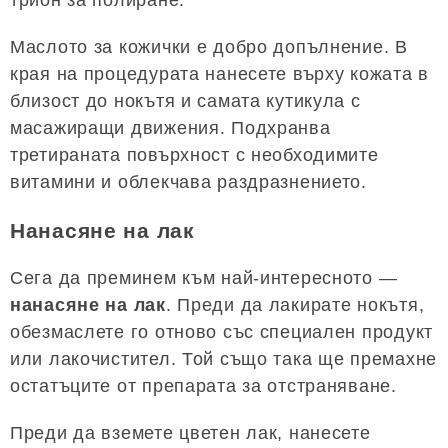
трион за полиране.
Маслото за кожички е добро допълнение. В
края на процедурата нанесете върху кожата в
близост до нокътя и самата кутикула с
масажиращи движения. Подхранва
третираната повърхност с необходимите
витамини и облекчава раздразнението.
Нанасяне на лак
Сега да преминем към най-интересното —
нанасяне на лак
. Преди да лакирате нокътя,
обезмаслете го отново със специален продукт
или лакочистител. Той също така ще премахне
остатъците от препарата за отстраняване.
Преди да вземете цветен лак, нанесете