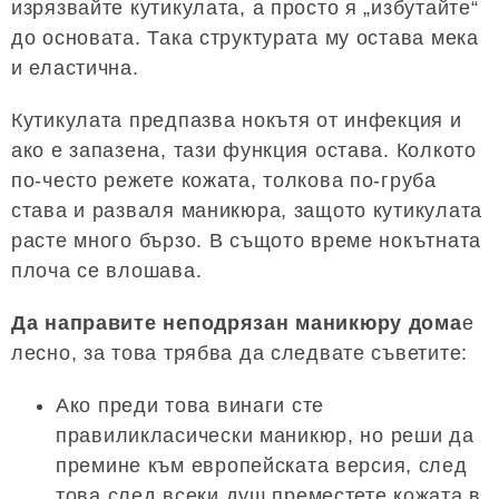
изрязвайте кутикулата, а просто я „избутайте“
до основата. Така структурата му остава мека
и еластична.
Кутикулата предпазва нокътя от инфекция и
ако е запазена, тази функция остава. Колкото
по-често режете кожата, толкова по-груба
става и разваля маникюра, защото кутикулата
расте много бързо. В същото време нокътната
плоча се влошава.
Да направите неподрязан маникюр
у дома
е
лесно, за това трябва да следвате съветите:
Ако преди това винаги сте
правиликласически маникюр, но реши да
премине към европейската версия, след
това след всеки душ преместете кожата в