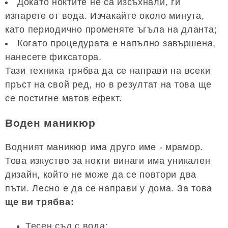
Докато ноктите не са изсъхнали, ги
изпарете от вода. Изчакайте около минута,
като периодично променяте ъгъла на дланта;
Когато процедурата е напълно завършена,
нанесете фиксатора.
Тази техника трябва да се направи на всеки
пръст на свой ред, но в резултат на това ще
се постигне матов ефект.
Воден маникюр
Водният маникюр има друго име - мрамор.
Това изкуство за нокти винаги има уникален
дизайн, който не може да се повтори два
пъти. Лесно е да се направи у дома. За това
ще ви трябва:
Тесен съд с вода;