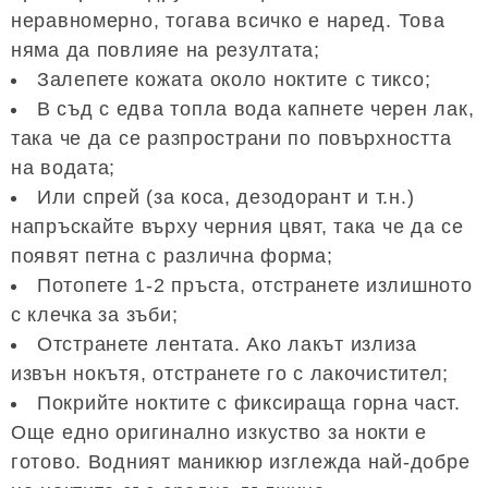
неравномерно, тогава всичко е наред. Това
няма да повлияе на резултата;
Залепете кожата около ноктите с тиксо;
В съд с едва топла вода капнете черен лак,
така че да се разпространи по повърхността
на водата;
Или спрей (за коса, дезодорант и т.н.)
напръскайте върху черния цвят, така че да се
появят петна с различна форма;
Потопете 1-2 пръста, отстранете излишното
с клечка за зъби;
Отстранете лентата. Ако лакът излиза
извън нокътя, отстранете го с лакочистител;
Покрийте ноктите с фиксираща горна част.
Още едно оригинално изкуство за нокти е
готово. Водният маникюр изглежда най-добре