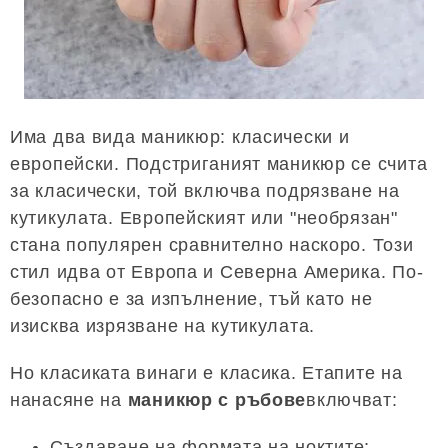
Има два вида маникюр: класически и
европейски. Подстриганият маникюр се счита
за класически, той включва подрязване на
кутикулата. Европейският или "необрязан"
стана популярен сравнително наскоро. Този
стил идва от Европа и Северна Америка. По-
безопасно е за изпълнение, тъй като не
изисква изрязване на кутикулата.
Но класиката винаги е класика. Етапите на
нанасяне на
маникюр с ръбове
включват:
Създаване на формата на ноктите;