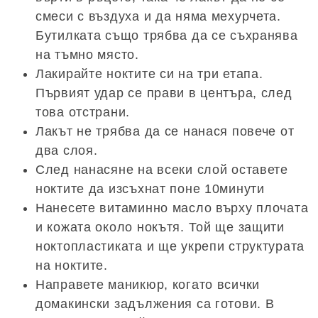
смеси с въздуха и да няма мехурчета.
Бутилката също трябва да се съхранява
на тъмно място.
Лакирайте ноктите си на три етапа.
Първият удар се прави в центъра, след
това отстрани.
Лакът не трябва да се нанася повече от
два слоя.
След нанасяне на всеки слой оставете
ноктите да изсъхнат поне 10минути
Нанесете витаминно масло върху плочата
и кожата около нокътя. Той ще защити
ноктопластиката и ще укрепи структурата
на ноктите.
Направете маникюр, когато всички
домакински задължения са готови. В