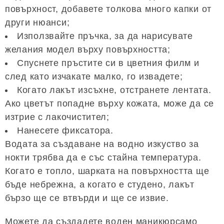
повърхност, добавете толкова много капки от
други нюанси;
Използвайте пръчка, за да нарисувате
желания модел върху повърхността;
Спуснете пръстите си в цветния филм и
след като изчакате малко, го извадете;
Когато лакът изсъхне, отстранете лентата.
Ако цветът попадне върху кожата, може да се
изтрие с лакочистител;
Нанесете фиксатора.
Водата за създаване на водно изкуство за
нокти трябва да е със стайна температура.
Когато е топло, шарката на повърхността ще
бъде небрежна, а когато е студено, лакът
бързо ще се втвърди и ще се извие.
Можете да създадете воден маникюрсамо