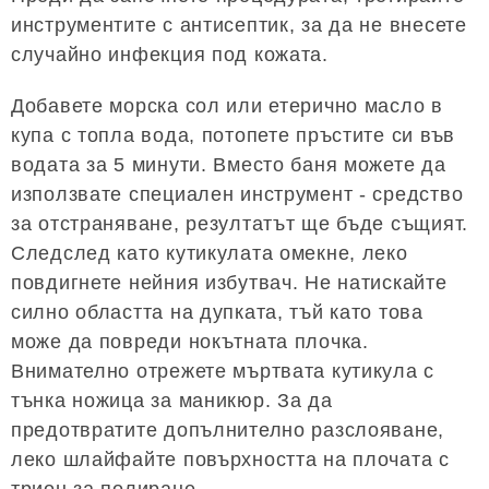
инструментите с антисептик, за да не внесете
случайно инфекция под кожата.
Добавете морска сол или етерично масло в
купа с топла вода, потопете пръстите си във
водата за 5 минути. Вместо баня можете да
използвате специален инструмент - средство
за отстраняване, резултатът ще бъде същият.
Следслед като кутикулата омекне, леко
повдигнете нейния избутвач. Не натискайте
силно областта на дупката, тъй като това
може да повреди нокътната плочка.
Внимателно отрежете мъртвата кутикула с
тънка ножица за маникюр. За да
предотвратите допълнително разслояване,
леко шлайфайте повърхността на плочата с