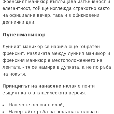
Френският маникюр въплъщава изтънченост и
елегантност, той ще изглежда страхотно както
на официална вечер, така и в обикновени
делнични дни.
Луненманикюр
Лунният маникюр се нарича още "обратен
френски". Разликата между лунния маникюр и
френския маникюр е местоположението на
лентата - тя се намира в дупката, а не по ръба
на нокътя.
Принципът на нанасяне на
лак е почти
същият като в класическата версия:
Нанесете основен слой;
Начертайте ръба на нокътната плоча с