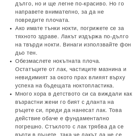
дълго, но и ще легне по-красиво. Но го
направете внимателно, за да не
повредите плочата.
Ако имате тънки нокти, погрижете се за
тяхното здраве. Лакът издържа по-дълго
на твърди нокти. Винаги използвайте фон
дьо тен.
Обезмаслете нокътната плоча.
Остатъците от лак, частиците мазнина и
невидимият за окото прах влияят върху
успеха на бъдещата ноктопластика.
Много хора в детството си са виждали как
възрастни жени го бият с дланта на
ръцете си, преди да нанесат лак. Това
действие обаче е фундаментално
погрешно. Стъклото с лак трябва да се
върти в ръцете, така че лакът да не се