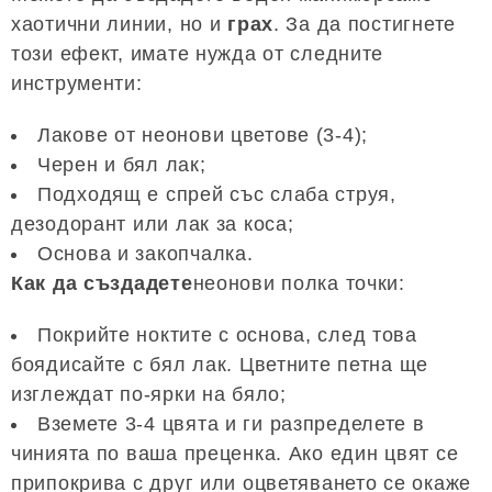
хаотични линии, но и
грах
. За да постигнете
този ефект, имате нужда от следните
инструменти:
Лакове от неонови цветове (3-4);
Черен и бял лак;
Подходящ е спрей със слаба струя,
дезодорант или лак за коса;
Основа и закопчалка.
Как да създадете
неонови полка точки:
Покрийте ноктите с основа, след това
боядисайте с бял лак. Цветните петна ще
изглеждат по-ярки на бяло;
Вземете 3-4 цвята и ги разпределете в
чинията по ваша преценка. Ако един цвят се
припокрива с друг или оцветяването се окаже