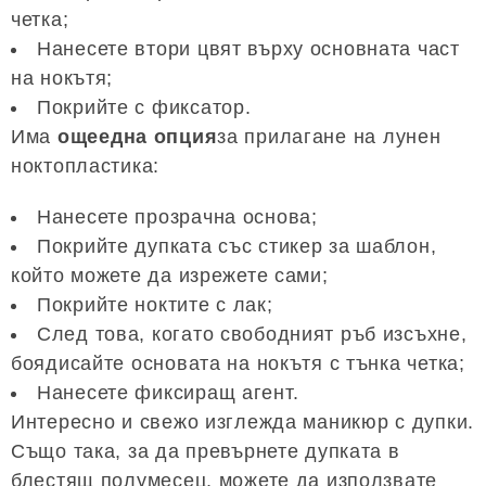
четка;
Нанесете втори цвят върху основната част
на нокътя;
Покрийте с фиксатор.
Има
още
една опция
за прилагане на лунен
ноктопластика:
Нанесете прозрачна основа;
Покрийте дупката със стикер за шаблон,
който можете да изрежете сами;
Покрийте ноктите с лак;
След това, когато свободният ръб изсъхне,
боядисайте основата на нокътя с тънка четка;
Нанесете фиксиращ агент.
Интересно и свежо изглежда маникюр с дупки.
Също така, за да превърнете дупката в
блестящ полумесец, можете да използвате