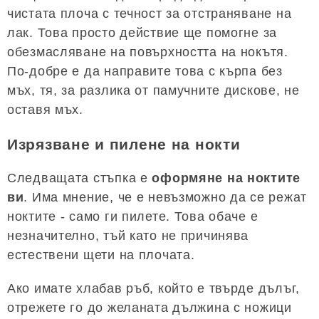
чистата плоча с течност за отстраняване на
лак. Това просто действие ще помогне за
обезмасляване на повърхността на нокътя.
По-добре е да направите това с кърпа без
мъх, тя, за разлика от памучните дискове, не
оставя мъх.
Изрязване и пилене на нокти
Следващата стъпка е
оформяне на ноктите
ви
. Има мнение, че е невъзможно да се режат
ноктите - само ги пилете. Това обаче е
незначително, тъй като не причинява
естествени щети на плочата.
Ако имате хлабав ръб, който е твърде дълъг,
отрежете го до желаната дължина с ножици