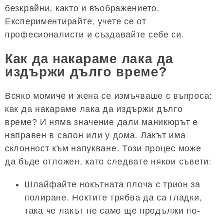
безкрайни, както и въображението.
Експериментирайте, учете се от
професионалисти и създавайте себе си.
Как да накараме лака да
издържи дълго време?
Всяко момиче и жена се измъчваше с въпроса:
как да накараме лака да издържи дълго
време? И няма значение дали маникюрът е
направен в салон или у дома. Лакът има
склонност към напукване. Този процес може
да бъде отложен, като следвате някои съвети:
Шлайфайте нокътната плоча с трион за
полиране. Ноктите трябва да са гладки,
така че лакът не само ще продължи по-