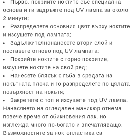
Първо, покрийте ноктите със специална
основа и ги задръжте под UV лампа за около
2 минути;
Разпределете основния цвят върху ноктите
и изсушете под лампата;
Задължителнонанесете втори слой и
поставете отново под UV лампата;
Покрийте ноктите с горно покритие,
изсушете ноктите на свой ред;
Нанесете блясък с гъба в средата на
нокътната плоча и го разпределете по цялата
повърхност на нокътя;
Закрепете с топ и изсушете под UV лампа.
Нанасянето на огледален маникюр отнема
повече време от обикновения лак, но
изглежда много по-богато и впечатляващо.
Възможностите за ноктопластика са