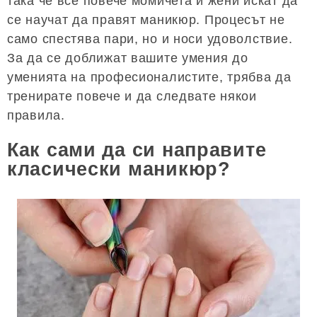
така че все повече момичета и жени искат да
се научат да правят маникюр. Процесът не
само спестява пари, но и носи удоволствие.
За да се доближат вашите умения до
уменията на професионалистите, трябва да
тренирате повече и да следвате някои
правила.
Как сами да си направите
класически маникюр?