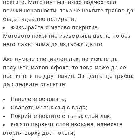
ноктите. Матовият маникюр подчертава
всички неравности, така че ноктите трябва да
бъдат идеално полирани;
Фиксирайте с матово покритие.
Матовото покритие изсветлява цвета, но без
него лакът няма да издържи дълго.
Ако нямате специален лак, но искате да
получите
матов ефект
, то това може да се
постигне и по друг начин. За целта ще трябва
да следвате стъпките:
Нанесете основата;
Сварете малък съд с вода;
Покрийте ноктите с тънък слой лак;
Когато първият слой изсъхне, нанесете
втория върху два нокътя;