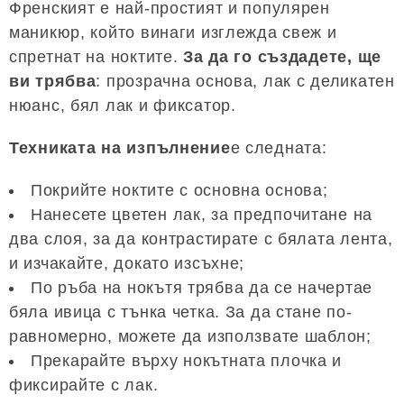
Френският е най-простият и популярен
маникюр, който винаги изглежда свеж и
спретнат на ноктите.
За да го създадете, ще
ви трябва
: прозрачна основа, лак с деликатен
нюанс, бял лак и фиксатор.
Техниката на изпълнение
е следната:
Покрийте ноктите с основна основа;
Нанесете цветен лак, за предпочитане на
два слоя, за да контрастирате с бялата лента,
и изчакайте, докато изсъхне;
По ръба на нокътя трябва да се начертае
бяла ивица с тънка четка. За да стане по-
равномерно, можете да използвате шаблон;
Прекарайте върху нокътната плочка и
фиксирайте с лак.