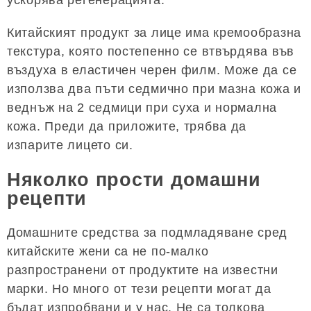
ускорява регенерацията.
Китайският продукт за лице има кремообразна
текстура, която постепенно се втвърдява във
въздуха в еластичен черен филм. Може да се
използва два пъти седмично при мазна кожа и
веднъж на 2 седмици при суха и нормална
кожа. Преди да приложите, трябва да
изпарите лицето си.
Няколко прости домашни
рецепти
Домашните средства за подмладяване сред
китайските жени са не по-малко
разпространени от продуктите на известни
марки. Но много от тези рецепти могат да
бъдат изпробвани и у нас. Не са толкова