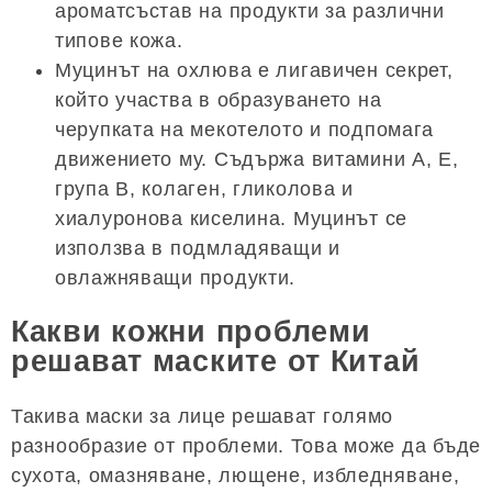
ароматсъстав на продукти за различни
типове кожа.
Муцинът на охлюва е лигавичен секрет,
който участва в образуването на
черупката на мекотелото и подпомага
движението му. Съдържа витамини А, Е,
група В, колаген, гликолова и
хиалуронова киселина. Муцинът се
използва в подмладяващи и
овлажняващи продукти.
Какви кожни проблеми
решават маските от Китай
Такива маски за лице решават голямо
разнообразие от проблеми. Това може да бъде
сухота, омазняване, лющене, избледняване,