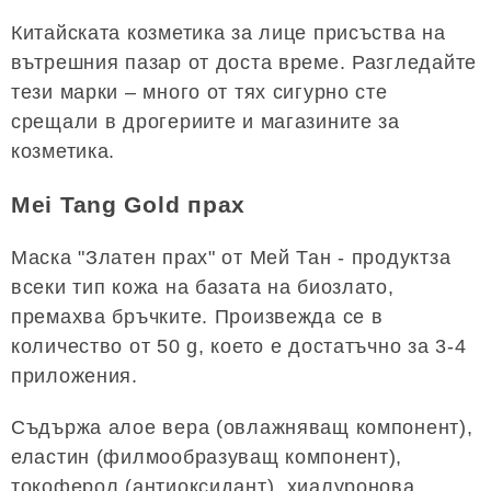
Китайската козметика за лице присъства на
вътрешния пазар от доста време. Разгледайте
тези марки – много от тях сигурно сте
срещали в дрогериите и магазините за
козметика.
Mei Tang Gold прах
Маска "Златен прах" от Мей Тан - продуктза
всеки тип кожа на базата на биозлато,
премахва бръчките. Произвежда се в
количество от 50 g, което е достатъчно за 3-4
приложения.
Съдържа алое вера (овлажняващ компонент),
еластин (филмообразуващ компонент),
токоферол (антиоксидант), хиалуронова