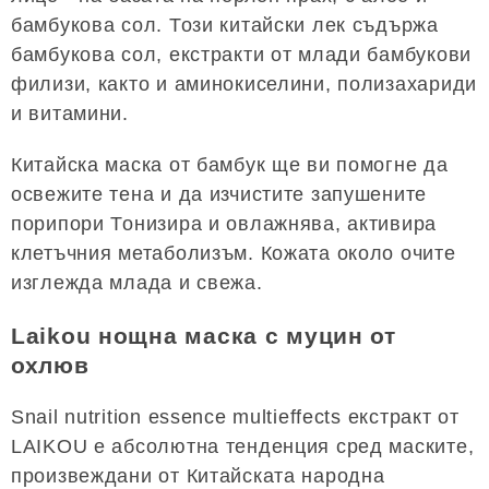
бамбукова сол. Този китайски лек съдържа
бамбукова сол, екстракти от млади бамбукови
филизи, както и аминокиселини, полизахариди
и витамини.
Китайска маска от бамбук ще ви помогне да
освежите тена и да изчистите запушените
порипори Тонизира и овлажнява, активира
клетъчния метаболизъм. Кожата около очите
изглежда млада и свежа.
Laikou нощна маска с муцин от
охлюв
Snail nutrition essence multieffects екстракт от
LAIKOU е абсолютна тенденция сред маските,
произвеждани от Китайската народна