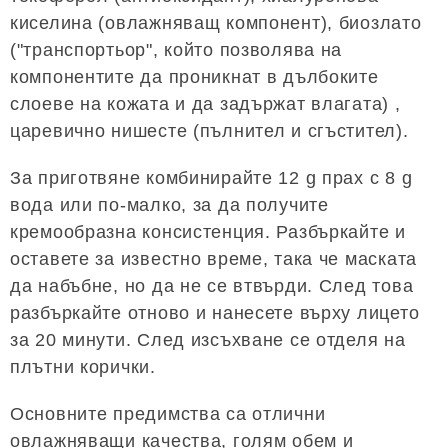
киселина (овлажняващ компонент), биозлато
("транспортьор", който позволява на
компонентите да проникнат в дълбоките
слоеве на кожата и да задържат влагата) ,
царевично нишесте (пълнител и сгъстител).
За приготвяне комбинирайте 12 g прах с 8 g
вода или по-малко, за да получите
кремообразна консистенция. Разбъркайте и
оставете за известно време, така че маската
да набъбне, но да не се втвърди. След това
разбъркайте отново и нанесете върху лицето
за 20 минути. След изсъхване се отделя на
плътни корички.
Основните предимства са отлични
овлажняващи качества, голям обем и