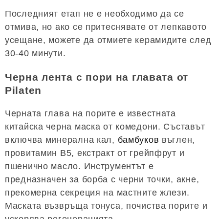
Последният етап не е необходимо да се
отмива, но ако се притеснявате от лепкавото
усещане, можете да отмиете керамидите след
30-40 минути.
Черна лента с пори на главата от
Pilaten
Черната глава на порите е известната
китайска черна маска от комедони. Съставът
включва минерална кал,
бамбуков
въглен,
провитамин B5, екстракт от грейпфрут и
пшенично масло. Инструментът е
предназначен за борба с черни точки, акне,
прекомерна секреция на мастните жлези.
Маската възвръща тонуса, почиства порите и