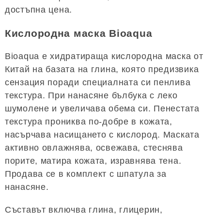
достъпна цена.
Кислородна маска Bioaqua
Bioaqua е хидратираща кислородна маска от
Китай на базата на глина, която предизвика
сензация поради специалната си пенлива
текстура. При нанасяне бълбука с леко
шумолене и увеличава обема си. Пенестата
текстура прониква по-добре в кожата,
насърчава насищането с кислород. Маската
активно овлажнява, освежава, стеснява
порите, матира кожата, изравнява тена.
Продава се в комплект с шпатула за
нанасяне.
Съставът включва глина, глицерин,