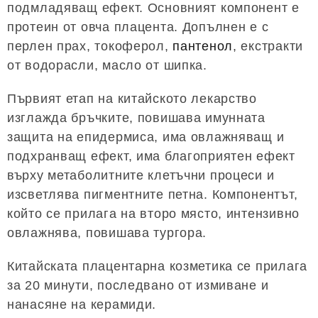
подмладяващ ефект. Основният компонент е
протеин от овча плацента. Допълнен е с
перлен прах, токоферол,
пантенол
, екстракти
от водорасли, масло от шипка.
Първият етап на китайското лекарство
изглажда бръчките, повишава имунната
защита на епидермиса, има овлажняващ и
подхранващ ефект, има благоприятен ефект
върху метаболитните клетъчни процеси и
изсветлява пигментните петна. Компонентът,
който се прилага на второ място, интензивно
овлажнява, повишава тургора.
Китайската плацентарна козметика се прилага
за 20 минути, последвано от измиване и
нанасяне на керамиди.