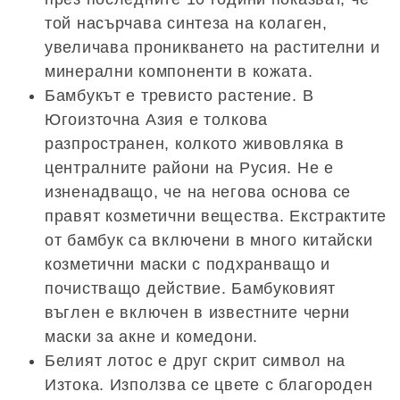
той насърчава синтеза на колаген,
увеличава проникването на растителни и
минерални компоненти в кожата.
Бамбукът е тревисто растение. В
Югоизточна Азия е толкова
разпространен, колкото живовляка в
централните райони на Русия. Не е
изненадващо, че на негова основа се
правят козметични вещества. Екстрактите
от бамбук са включени в много китайски
козметични маски с подхранващо и
почистващо действие. Бамбуковият
въглен е включен в известните черни
маски за акне и комедони.
Белият лотос е друг скрит символ на
Изтока. Използва се цвете с благороден