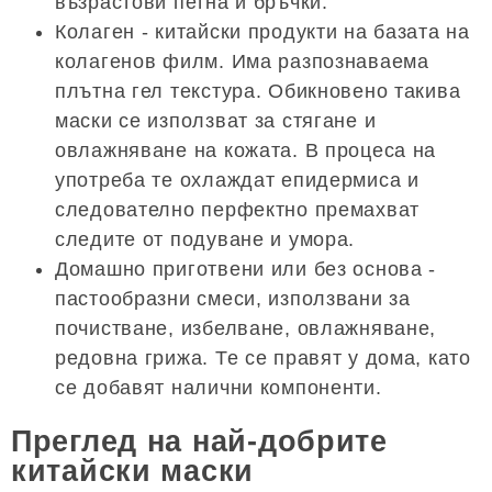
възрастови петна и бръчки.
Колаген - китайски продукти на базата на
колагенов филм. Има разпознаваема
плътна гел текстура. Обикновено такива
маски се използват за стягане и
овлажняване на кожата. В процеса на
употреба те охлаждат епидермиса и
следователно перфектно премахват
следите от подуване и умора.
Домашно приготвени или без основа -
пастообразни смеси, използвани за
почистване, избелване, овлажняване,
редовна грижа. Те се правят у дома, като
се добавят налични компоненти.
Преглед на най-добрите
китайски маски