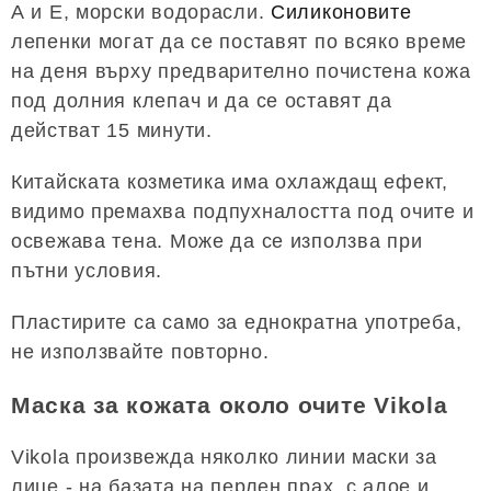
А и Е, морски водорасли.
Силиконовите
лепенки могат да се поставят по всяко време
на деня върху предварително почистена кожа
под долния клепач и да се оставят да
действат 15 минути.
Китайската козметика има охлаждащ ефект,
видимо премахва подпухналостта под очите и
освежава тена. Може да се използва при
пътни условия.
Пластирите са само за еднократна употреба,
не използвайте повторно.
Маска за кожата около очите Vikola
Vikola произвежда няколко линии маски за
лице - на базата на перлен прах, с алое и