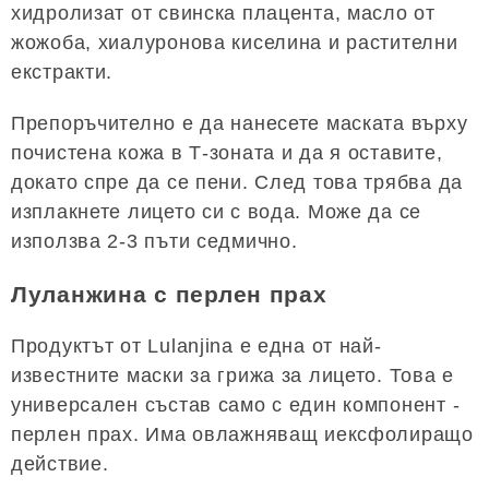
хидролизат от свинска плацента, масло от
жожоба, хиалуронова киселина и растителни
екстракти.
Препоръчително е да нанесете маската върху
почистена кожа в Т-зоната и да я оставите,
докато спре да се пени. След това трябва да
изплакнете лицето си с вода. Може да се
използва 2-3 пъти седмично.
Луланжина с перлен прах
Продуктът от Lulanjina е една от най-
известните маски за грижа за лицето. Това е
универсален състав само с един компонент -
перлен прах. Има овлажняващ иексфолиращо
действие.