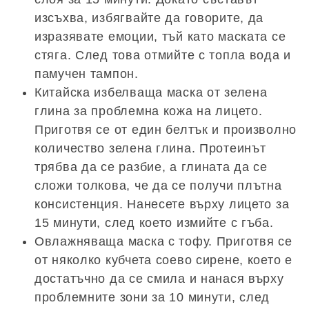
изсъхва, избягвайте да говорите, да
изразявате емоции, тъй като маската се
стяга. След това отмийте с топла вода и
памучен тампон.
Китайска избелваща маска от зелена
глина за проблемна кожа на лицето.
Приготвя се от един белтък и произволно
количество зелена глина. Протеинът
трябва да се разбие, а глината да се
сложи толкова, че да се получи плътна
консистенция. Нанесете върху лицето за
15 минути, след което измийте с гъба.
Овлажняваща маска с тофу. Приготвя се
от няколко кубчета соево сирене, което е
достатъчно да се смила и нанася върху
проблемните зони за 10 минути, след