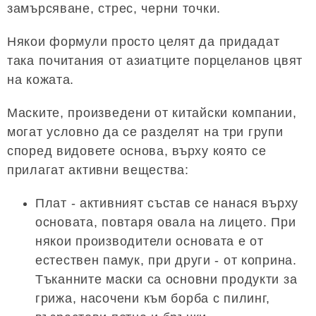
замърсяване, стрес, черни точки.
Някои формули просто целят да придадат
така почитания от азиатците порцеланов цвят
на кожата.
Маските, произведени от китайски компании,
могат условно да се разделят на три групи
според видовете основа, върху която се
прилагат активни вещества:
Плат - активният състав се нанася върху
основата, повтаря овала на лицето. При
някои производители основата е от
естествен памук, при други - от коприна.
Тъканните маски са основни продукти за
грижа, насочени към борба с пилинг,