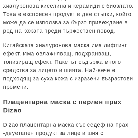
хиалуронова киселина и керамиди с биозлато.
Това е експресен продукт в две стъпки, който
може да се използва за бързо привеждане в
ред на кожата преди тържествен повод.
Китайската хиалуронова маска има лифтинг
ефект. Има овлажняващ, подхранващ,
тонизиращ ефект. Пакетът съдържа много
средства за лицето и шията. Най-вече е
подходящ за суха кожа с изразени възрастови
промени.
Плацентарна маска с перлен прах
Dizao
Dizao плацентарна маска със седеф на прах
-двуетапен продукт за лице и шия с