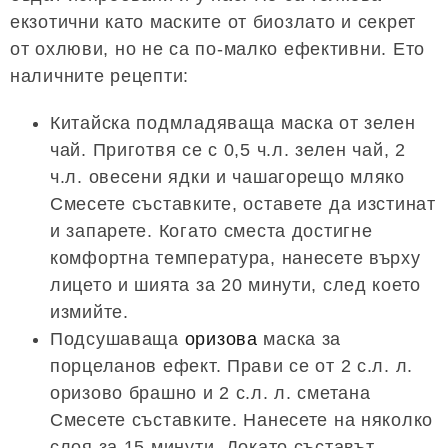
екзотични като маските от биозлато и секрет
от охлюви, но не са по-малко ефективни. Ето
наличните рецепти:
Китайска подмладяваща маска от зелен
чай. Приготвя се с 0,5 ч.л. зелен чай, 2
ч.л. овесени ядки и чашагорещо мляко
Смесете съставките, оставете да изстинат
и запарете. Когато сместа достигне
комфортна температура, нанесете върху
лицето и шията за 20 минути, след което
измийте.
Подсушаваща
оризова
маска за
порцеланов ефект. Прави се от 2 с.л. л.
оризово брашно и 2 с.л. л. сметана
Смесете съставките. Нанесете на няколко
слоя за 15 минути. Докато съставът