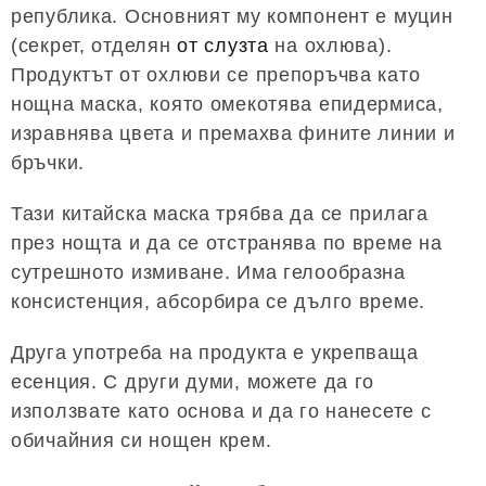
република. Основният му компонент е муцин
(секрет, отделян
от слузта
на охлюва).
Продуктът от охлюви се препоръчва като
нощна маска, която омекотява епидермиса,
изравнява цвета и премахва фините линии и
бръчки.
Тази китайска маска трябва да се прилага
през нощта и да се отстранява по време на
сутрешното измиване. Има гелообразна
консистенция, абсорбира се дълго време.
Друга употреба на продукта е укрепваща
есенция. С други думи, можете да го
използвате като основа и да го нанесете с
обичайния си нощен крем.