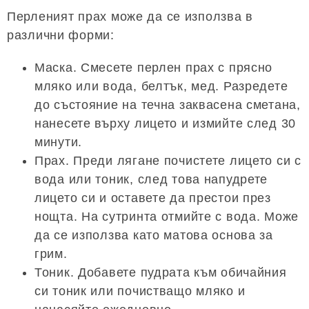
Перленият прах може да се използва в
различни форми:
Маска. Смесете перлен прах с прясно
мляко или вода, белтък, мед. Разредете
до състояние на течна заквасена сметана,
нанесете върху лицето и измийте след 30
минути.
Прах. Преди лягане почистете лицето си с
вода или тоник, след това напудрете
лицето си и оставете да престои през
нощта. На сутринта отмийте с вода. Може
да се използва като матова основа за
грим.
Тоник. Добавете пудрата към обичайния
си тоник или почистващо мляко и