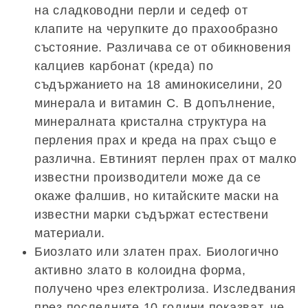
на сладководни перли и седеф от
клапите на черупките до прахообразно
състояние. Различава се от обикновения
калциев карбонат (креда) по
съдържанието на 18 аминокиселини, 20
минерала и витамин С. В допълнение,
минералната кристална структура на
перления прах и креда на прах също е
различна. Евтиният перлен прах от малко
известни производители може да се
окаже фалшив, но китайските маски на
известни марки съдържат естествени
материали.
Биозлато или златен прах. Биологично
активно злато в колоидна форма,
получено чрез електролиза. Изследвания
през последните 10 години показват, че