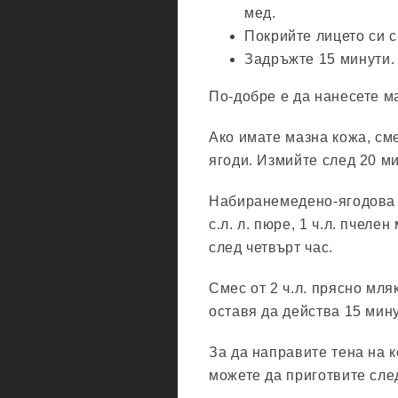
мед.
Покрийте лицето си с
Задръжте 15 минути.
По-добре е да нанесете ма
Ако имате мазна кожа, смес
ягоди. Измийте след 20 м
Набиранемедено-ягодова м
с.л. л. пюре, 1 ч.л. пчеле
след четвърт час.
Смес от 2 ч.л. прясно мля
оставя да действа 15 мину
За да направите тена на 
можете да приготвите сле