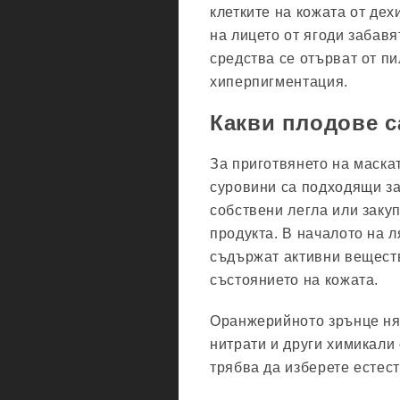
клетките на кожата от де
на лицето от ягоди забав
средства се отърват от пил
хиперпигментация.
Какви плодове 
За приготвянето на маска
суровини са подходящи за
собствени легла или закуп
продукта. В началото на 
съдържат активни веществ
състоянието на кожата.
Оранжерийното зрънце ням
нитрати и други химикали 
трябва да изберете естест