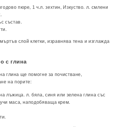
годово пюре, 1 ч.л. зехтин, Изкуство. л. смлени
.
с състав.
ти.
мъртъв слой клетки, изравнява тена и изглажда
о с глина
чна глина ще помогне за почистване,
не на порите:
а лъжица. л. бяла, синя или зелена глина със
олучи маса, наподобяваща крем.
ти.