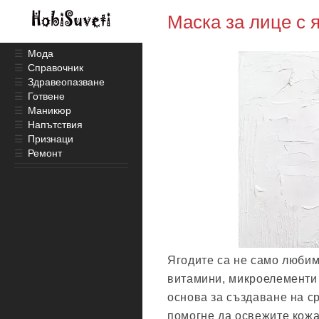
Маска за лице с 
☰
Мода
☰
Справочник
☰
Здравеопазване
☰
Готвене
☰
Маникюр
☰
Напътствия
☰
Признаци
☰
Ремонт
Ягодите са не само любим
витамини, микроелементи 
основа за създаване на ср
помогне да освежите кожа