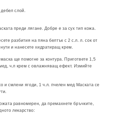
 дебел слой.
ската преди лягане. Добре е за сух тип кожа.
ете разбития на пяна белтък с 2 с.л. л. сок от
инути и нанесете хидратиращ крем.
аска ще помогне за контура. Пригответе 1,5
н мед, ч.л крем с овлажняващ ефект. Измийте
ко и смлени ягоди, 1 ч.л. пчелен мед Маската се
ти.
кожата равномерен, да премахнете бръчките,
дното лекарство: