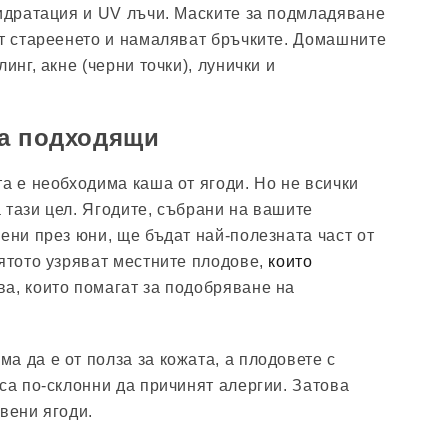
хидратация и UV лъчи. Маските за подмладяване
ят стареенето и намаляват бръчките. Домашните
инг, акне (черни точки), лунички и
са подходящи
та е необходима каша от ягоди. Но не всички
 тази цел. Ягодите, събрани на вашите
ени през юни, ще бъдат най-полезната част от
лятото узряват местните плодове,
които
а, които помагат за подобряване на
а да е от полза за кожата, а плодовете с
са по-склонни да причинят алергии. Затова
вени ягоди.