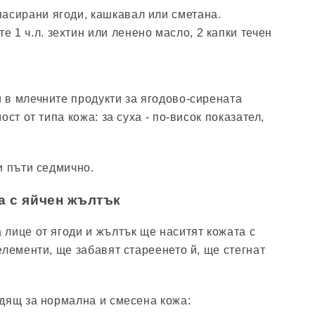
пасирани ягоди, кашкавал или сметана.
е 1 ч.л. зехтин или ленено масло, 2 капки течен
в млечните продукти за ягодово-сирената
ст от типа кожа: за суха - по-висок показател,
и пъти седмично.
 с яйчен жълтък
лице от ягоди и жълтък ще наситят кожата с
елементи, ще забавят стареенето й, ще стегнат
дящ за нормална и смесена кожа: