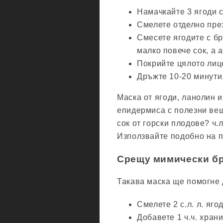
Намачкайте 3 ягоди 
Смелете отделно пре
Смесете ягодите с бр
малко повече сок, а 
Покрийте цялото лиц
Дръжте 10-20 минути,
Маска от ягоди, ланолин 
епидермиса с полезни веще
сок от горски плодове? ч.
Използвайте подобно на 
Срещу мимически б
Такава маска ще помогне 
Смелете 2 с.л. л. яго
Добавете 1 ч.ч. хран