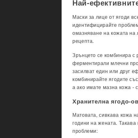
Най-ефективните
Маски за лице от ягоди вс
идентифицирайте проблем
омазняване на кожата на 
рецепта.
Зрънцето се комбинира с 
ферментирали млечни про
засилват един или друг еф
комбинирайте ягодите със
а ако имате мазна кожа - 
Хранителна ягодо-о
Матовата, сивкава кожа н
години на жената. Такава
проблеми: