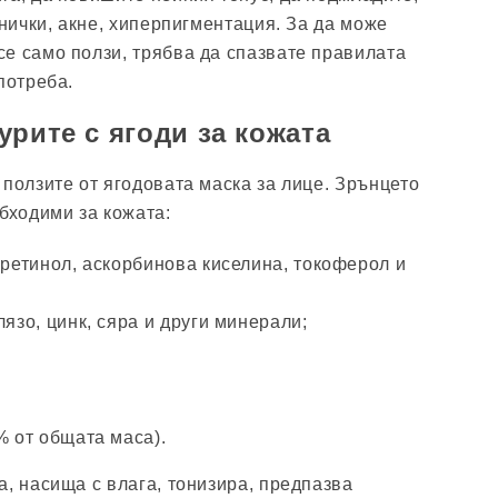
унички, акне, хиперпигментация. За да може
е само ползи, трябва да спазвате правилата
потреба.
урите с ягоди за кожата
 ползите от ягодовата маска за лице. Зрънцето
обходими за кожата:
 ретинол, аскорбинова киселина, токоферол и
лязо, цинк, сяра и други минерали;
% от общата маса).
а, насища с влага, тонизира, предпазва