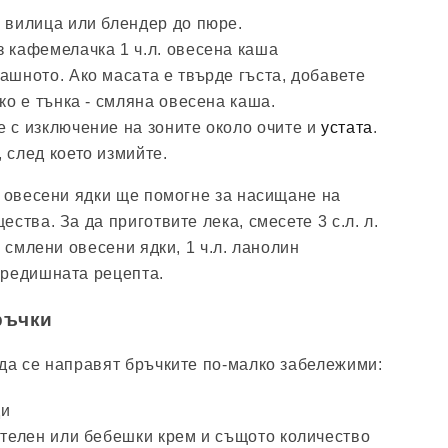
с вилица или блендер до пюре.
з кафемелачка 1 ч.л. овесена каша
ашното. Ако масата е твърде гъста, добавете
ако е тънка - смляна овесена каша.
е с изключение на зоните около очите и
устата
.
 след което измийте.
и овесени ядки ще помогне за насищане на
ства. За да приготвите лека, смесете 3 с.л. л.
л смлени овесени ядки, 1 ч.л. ланолин
предишната рецепта.
ръчки
да се направят бръчките по-малко забележими:
ди
ителен или бебешки крем и същото количество