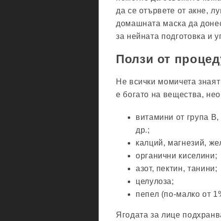
да се отървете от акне, л
домашната маска да донес
за нейната подготовка и у
Ползи от процед
Не всички момичета знаят
е богато на вещества, не
витамини от група В,
др.;
калций, магнезий, же
органични киселини;
азот, пектин, танини;
целулоза;
пепел (по-малко от 1
Ягодата за лице подхранв