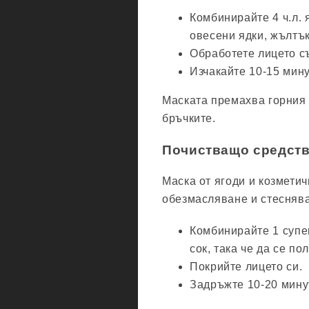
Комбинирайте 4 ч.л. я
овесени ядки, жълтък
Обработете лицето съ
Изчакайте 10-15 мину
Маската премахва горния 
бръчките.
Почистващо средств
Маска от ягоди и козмети
обезмасляване и стеснява
Комбинирайте 1 супен
сок, така че да се п
Покрийте лицето си.
Задръжте 10-20 мину