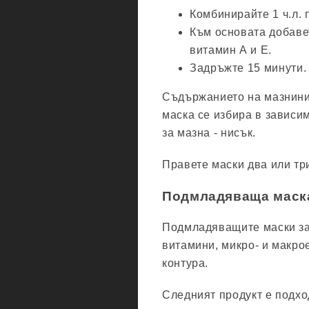
Комбинирайте 1 ч.л. 
Към основата добавет
витамин А и Е.
Задръжте 15 минути.
Съдържанието на мазнини 
маска се избира в зависимо
за мазна - нисък.
Правете маски два или тр
Подмладяваща маска
Подмладяващите маски за 
витамини, микро- и макро
контура.
Следният продукт е подхо