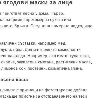
 ягодови маски за лице
е приготвят лесно у дома. Първо,
а: например прекомерна сухота или
лицето, бръчки. След това намерете подходяща
различни съставки, например мед,
дукти, яйца. Допълнителните компоненти
ект на плода. Например, ако имате суха кожа,
 сирене, заквасена сметана, растителни масла,
с лимонов сок, протеини, козметична глина.
весена каша
а лицето с признаци на фотостареене добавя
 маска ще помогне за отстраняването на тези