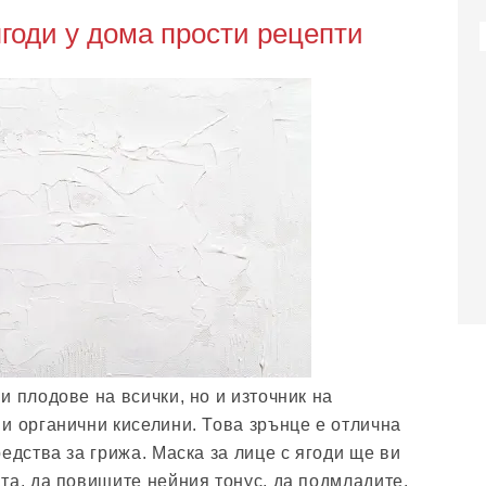
ягоди у дома прости рецепти
и плодове на всички, но и източник на
и органични киселини. Това зрънце е отлична
едства за грижа. Маска за лице с ягоди ще ви
та, да повишите нейния тонус, да подмладите,