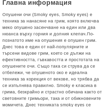
Главна информация
Опушени очи (Smoky eyes, Smoky eyes) е
техника за нанасяне на грим, която включва
меко опушено засенчване на един или два
нюанса върху горния и долния клепач.По-
познатото име на опушения е опушен грим.
Днес това е един от най-популярните и
търсени видове грим, което се дължи на
ефективността, гъвкавостта и простотата на
опушените очи. Също така си струва да се
отбележи, че опушеното око е идеална
техника за корекция от векове, но трябва да
се изпълнява правилно. Smoky е класика в
грима, безкрайно и страстно обичана както от
световните гримьори, така и от обикновените
момичета. Днес техниката smoky eyes се