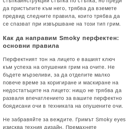
стъпкаинструкции стъпка по стъпка, но преди
да пристъпите към него, трябва да вземете
предвид следните правила, които трябва да
се спазват при извършване на този тип грим.
Как да направим Smoky перфектен:
основни правила
Перфектният тон на лицето е вашият ключ
към успеха на опушения грим на очите. Не
бъдете мързеливи, за да отделите малко
повече време за коригиране и маскиране на
недостатъците на лицето: нищо не трябва да
разваля впечатлението за вашите перфектно
боядисани очи в техниката на опушените очи.
Не забравяйте за веждите. Гримът Smoky eyes
изисква техния дизайн. Премахнете