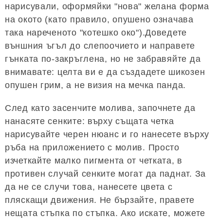
нарисували, оформяйки "нова" желана форма
на окото (като правило, опушено означава
така нареченото "котешко око").Доведете
външния ъгъл до слепоочието и направете
гънката по-закръглена, но не забравяйте да
внимавате: целта ви е да създадете шикозен
опушен грим, а не визия на мечка панда.
След като засенчите молива, започнете да
нанасяте сенките: върху същата четка
нарисувайте черен нюанс и го нанесете върху
ръба на приложението с молив. Просто
изчеткайте малко пигмента от четката, в
противен случай сенките могат да паднат. За
да не се случи това, нанесете цвета с
пляскащи движения. Не бързайте, правете
нещата стъпка по стъпка. Ако искате, можете