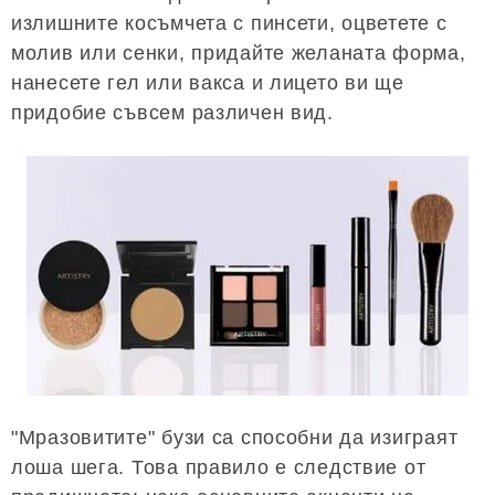
излишните косъмчета с пинсети, оцветете с
молив или сенки, придайте желаната форма,
нанесете гел или вакса и лицето ви ще
придобие съвсем различен вид.
"Мразовитите" бузи са способни да изиграят
лоша шега. Това правило е следствие от