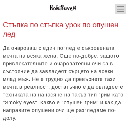
Стъпка по стъпка урок по опушен
лед
Да очароваш с един поглед е съкровената
мечта на всяка жена. Още по-добре, защото
привлекателните и очарователни очи са в
състояние да завладеят сърцето на всеки
млад мъж. Не е трудно да превърнете тази
мечта в реалност: достатъчно е да овладеете
техниката на нанасяне на такъв тип грим като
"Smoky eyes". Какво е "опушен грим" и как да
направите опушени очи ще разгледаме по-
долу.