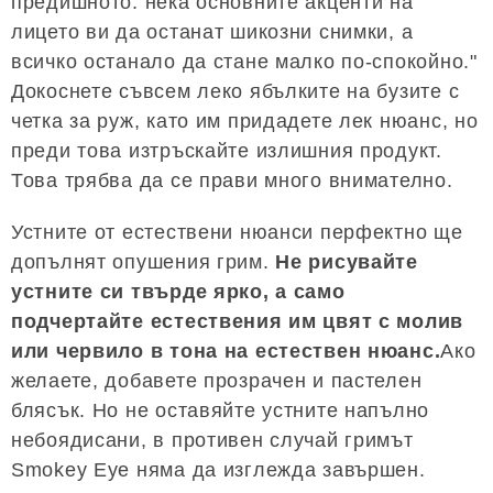
предишното: нека основните акценти на
лицето ви да останат шикозни снимки, а
всичко останало да стане малко по-спокойно."
Докоснете съвсем леко ябълките на бузите с
четка за руж, като им придадете лек нюанс, но
преди това изтръскайте излишния продукт.
Това трябва да се прави много внимателно.
Устните от естествени нюанси перфектно ще
допълнят опушения грим.
Не рисувайте
устните си твърде ярко, а само
подчертайте естествения им цвят с молив
или червило в тона на естествен нюанс.
Ако
желаете, добавете прозрачен и пастелен
блясък. Но не оставяйте устните напълно
небоядисани, в противен случай гримът
Smokey Eye няма да изглежда завършен.