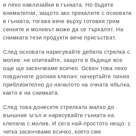
и леко навлизайки в гънката. Но бъдете
внимателни, защото ако прекалите с основата
в гънката, тогава вече върху готовия грим
сенките и моливът може да се търкалят. На
снимката тези продукти вече присъстват.
След основата нарисувайте дебела стрелка с
молив: не опитвайте, защото в бъдеще все
още ще засенчваме всичко. Освен това леко
повдигнете долния клепач: начертайте линия
приблизително до началото на очната ябълка,
както е на снимката.
След това донесете стрелката малко до
външния ъгъл и нарисувайте гънката на
клепача с молив. И сега най-простото нещо: с
четка засенчваме всичко, което сме