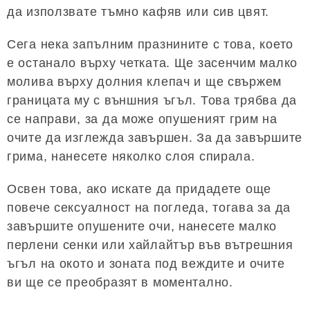
да използвате тъмно кафяв или сив цвят.
Сега нека запълним празнините с това, което
е останало върху четката. Ще засенчим малко
молива върху долния клепач и ще свържем
границата му с външния ъгъл. Това трябва да
се направи, за да може опушеният грим на
очите да изглежда завършен. За да завършите
грима, нанесете няколко слоя спирала.
Освен това, ако искате да придадете още
повече сексуалност на погледа, тогава за да
завършите опушените очи, нанесете малко
перлени сенки или хайлайтър във вътрешния
ъгъл на окото и зоната под веждите и очите
ви ще се преобразят в моментално.