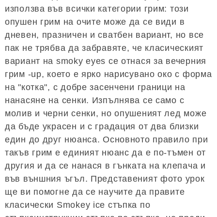
използва във всички категории грим: този
опушен грим на очите може да се види в
дневен, празничен и сватбен вариант, но все
пак не трябва да забравяте, че класическият
вариант на smoky eyes се отнася за вечерния
грим -up, което е ярко нарисувано око с форма
на "котка", с добре засенчени граници на
нанасяне на сенки. Изпълнява се само с
молив и черни сенки, но опушеният лед може
да бъде украсен и с градация от два близки
един до друг нюанса. Основното правило при
такъв грим е единият нюанс да е по-тъмен от
другия и да се нанася в гънката на клепача и
във външния ъгъл. Представеният фото урок
ще ви помогне да се научите да правите
класически Smokey ice стъпка по