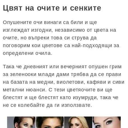
Цвят на очите и сенките
Опушените очи винаги са били и ще
изглеждат изгодни, независимо от цвета на
очите, но въпреки това си струва да
поговорим кои цветове са най-подходящи за
определени очила.
Така че дневният или вечерният опушен грим
за зеленооки млади дами трябва да се прави
на базата на медни, виолетови, кафяви и сиви
метални нюанси. С тези цветяочите ви ще
блестят и ще блестят като изумруди, така че
не се колебайте да ги използвате.