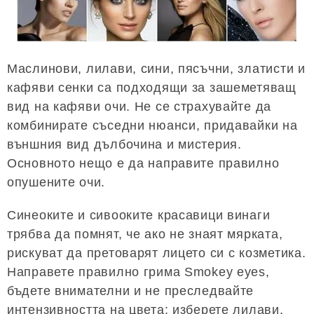
Маслинови, лилави, сини, пясъчни, златисти и
кафяви сенки са подходящи за зашеметяващ
вид на кафяви очи. Не се страхувайте да
комбинирате съседни нюанси, придавайки на
външния вид дълбочина и мистерия.
Основното нещо е да направите правилно
опушените очи.
Синеоките и сивооките красавици винаги
трябва да помнят, че ако не знаят мярката,
рискуват да претоварят лицето си с козметика.
Направете правилно грима Smokey eyes,
бъдете внимателни и не преследвайте
интензивността на цвета: изберете лилави,