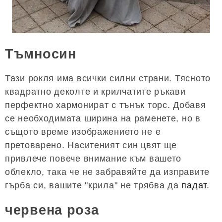
Тъмносин
Тази рокля има всички силни страни. Тясното
квадратно деколте и крилчатите ръкави
перфектно хармонират с тънък торс. Добавя
се необходимата ширина на раменете, но в
същото време изображението не е
претоварено. Наситеният син цвят ще
привлече повече внимание към вашето
облекло, така че не забравяйте да изправите
гърба си, вашите "крила" не трябва да
падат
.
червена роза