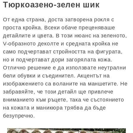
Тюркоазено-зелен шик
От една страна, доста затворена рокля с
проста кройка. Всеки обаче преценяваше
детайлите и цвета. В този нюанс на зеленото,
V-образното деколте и средната кройка не
само подчертават стройността на фигурата,
но и подчертават дори загорялата кожа.
Отлично решение е да използвате неутрални
бели обувки и съединител. Акцентът на
изображението са воланите на маншетите. Не
забравяйте, че този детайл ще привлече
вниманието към ръцете, така че състоянието
на кожата и маникюра трябва да бъде
безупречно.