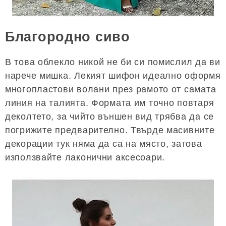
Благородно сиво
В това облекло никой не би си помислил да ви
нарече мишка. Лекият шифон идеално оформя
многопластови волани през рамото от самата
линия на талията. Формата им точно повтаря
деколтето, за чийто външен вид трябва да се
погрижите предварително. Твърде масивните
декорации тук няма да са на място, затова
използвайте лаконични аксесоари.