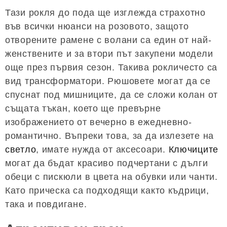
Тази рокля до пода ще изглежда страхотно
във всички нюанси на розовото, защото
отворените рамене с волани са един от най-
женствените и за втори път закупени модели
още през първия сезон. Такива рокличесто са
вид трансформатори. Рюшовете могат да се
спуснат под мишниците, да се сложи колан от
същата тъкан, което ще превърне
изображението от вечерно в ежедневно-
романтично. Въпреки това, за да излезете на
светло
, имате нужда от аксесоари.
Ключиците
могат да бъдат красиво подчертани с дълги
обеци с пискюли в цвета на обувки или чанти.
Като прическа са подходящи както къдрици,
така и повдигане.