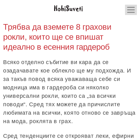
Трябва да вземете 8 грахови
рокли, които ще се впишат
идеално в есенния гардероб
Всяко отделно събитие ви кара да се
озадачавате кое облекло ще му подхожда. И
за такъв повод всяка уважаваща себе си
модница има в гардероба си няколко
универсални рокли, които са „за всички
поводи“. Сред тях можете да причислите
любимата на всички, която отново се завръща
на мода, роклята в грах.
Сред тенденциите се открояват леки, ефирни