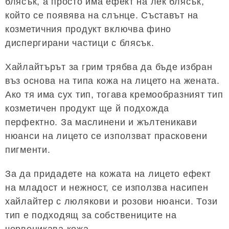
блясък, а просто има ефект на лек блясък,
който се появява на слънце. Съставът на
козметичния продукт включва фино
диспергирани частици с блясък.
Хайлайтърът за грим трябва да бъде избран
въз основа на типа кожа на лицето на жената.
Ако тя има сух тип, тогава кремообразният тип
козметичен продукт ще й подхожда
перфектно. За маслинени и жълтеникави
нюанси на лицето се използват прасковени
пигменти.
За да придадете на кожата на лицето ефект
на младост и нежност, се използва насипен
хайлайтер с люлякови и розови нюанси. Този
тип е подходящ за собствениците на
червеникава кожа.