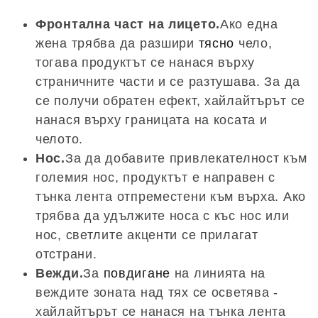
Фронтална част на лицето.
Ако една
жена трябва да разшири
тясно
чело,
тогава продуктът се нанася върху
страничните части и се разтушава. За да
се получи обратен ефект, хайлайтърът се
нанася върху границата на косата и
челото.
Нос.
За да добавите привлекателност към
големия нос, продуктът е направен с
тънка лента отпреместени към върха. Ако
трябва да удължите носа с къс нос или
нос, светлите акценти се прилагат
отстрани.
Вежди.
За
повдигане
на линията на
веждите зоната над тях се осветява -
хайлайтърът се нанася на тънка лента