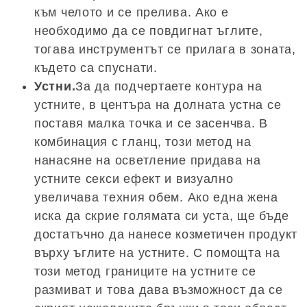
към челото и се прелива. Ако е
необходимо да се повдигнат ъглите,
тогава инструментът се прилага в зоната,
където са спуснати.
Устни.
За да подчертаете контура на
устните, в центъра на долната устна се
поставя малка точка и се засенчва. В
комбинация с гланц, този метод на
нанасяне на осветление придава на
устните секси ефект и визуално
увеличава техния обем. Ако една жена
иска да скрие голямата си уста, ще бъде
достатъчно да нанесе козметичен продукт
върху ъглите на устните. С помощта на
този метод границите на устните се
размиват и това дава възможност да се