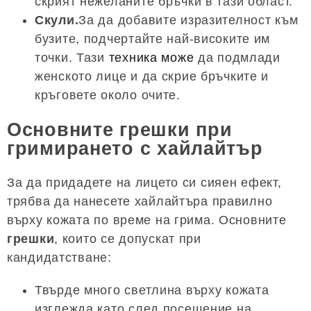
скрият нежеланите бръчки в тази област.
Скули.
За да добавите изразителност към
бузите, подчертайте най-високите им
точки. Тази
техника може
да подмлади
женското лице и да скрие бръчките и
кръговете около очите.
Основните грешки при
гримирането с хайлайтър
За да придадете на лицето си сияен ефект,
трябва да нанесете хайлайтъра правилно
върху кожата по време на грима. Основните
грешки
, които се допускат при
кандидатстване:
Твърде много светлина върху кожата
изглежда като след посещение на