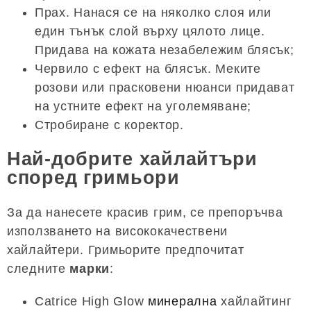
Прах. Нанася се на няколко слоя или
един тънък слой върху цялото лице.
Придава на кожата незабележим блясък;
Червило с ефект на блясък. Меките
розови или прасковени нюанси придават
на устните ефект на уголемяване;
Стробиране с коректор.
Най-добрите хайлайтъри
според гримьори
За да нанесете красив грим, се препоръчва
използването на висококачествени
хайлайтери. Гримьорите предпочитат
следните
марки
:
Catrice High Glow
минерална
хайлайтинг