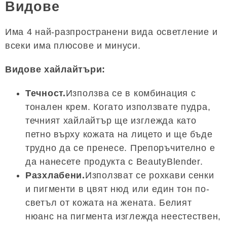
Видове
Има 4 най-разпространени вида осветление и
всеки има плюсове и минуси.
Видове хайлайтъри:
Течност.
Използва се в комбинация с
тонален крем. Когато използвате пудра,
течният хайлайтър ще изглежда като
петно ​​върху кожата на лицето и ще бъде
трудно да се пренесе. Препоръчително е
да нанесете продукта с BeautyBlender.
Разхлабени.
Използват се рохкави сенки
и пигменти в цвят нюд или един тон по-
светъл от кожата на жената. Белият
нюанс на пигмента изглежда неестествен,