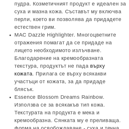
пудра. Козметичният продукт е идеален за
суха и мазна кожа. Съставът му включва
перли, което ви позволява да придадете
естествен грим.
MAC Dazzle Highlighter. Многоцветните
отражения помагат да се придаде на
лицето необходимото излъчване.
Благодарение на кремообразната
текстура, продуктът не пада
върху
кожата
. Прилага се върху всякакви
участъци от кожата, за да придаде
блясък.
Essence Blossom Dreams Rainbow.
Използва се за всякакъв тип кожа.
Текстурата на продукта е мека и
кремообразна. Сянката му е преливаща.
Форма на освобождаване - суха и течна.