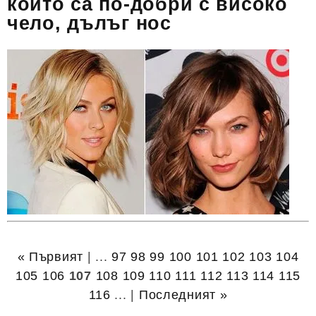
които са по-добри с високо
чело, дълъг нос
« Първият
| ...
97
98
99
100
101
102
103
104
105
106
107
108
109
110
111
112
113
114
115
116
... |
Последният »