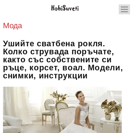
Мода
Ушийте сватбена рокля.
Колко струвада поръчате,
както със собствените си
ръце, корсет, воал. Модели,
снимки, инструкции