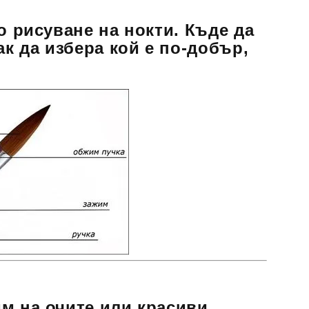
о рисуване на нокти. Къде да
ак да избера кой е по-добър,
м на очите или красиви