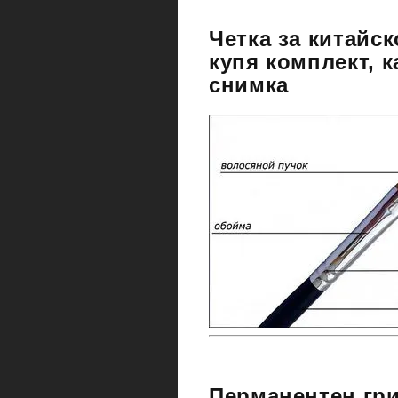
Четка за китайск
купя комплект, к
снимка
Перманентен гри