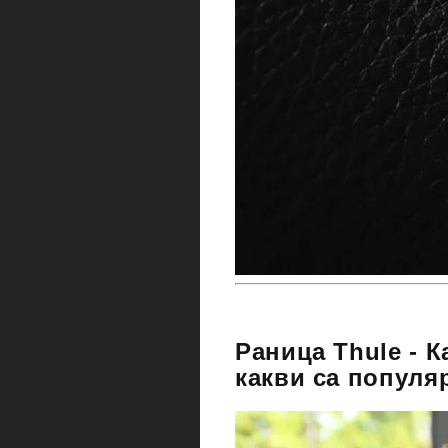
Раница Thule - К
какви са популя