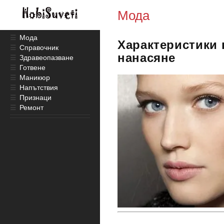
Мода
☰
Мода
Характеристики 
☰
Справочник
нанасяне
☰
Здравеопазване
☰
Готвене
☰
Маникюр
☰
Напътствия
☰
Признаци
☰
Ремонт