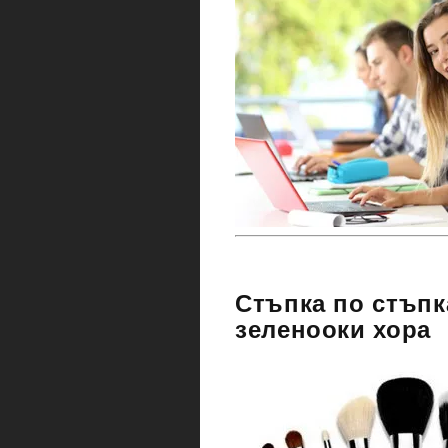
Стъпка по стъпк
зеленооки хора