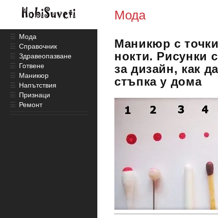
Мода
☰
Мода
Маникюр с точки
☰
Справочник
нокти. Рисунки с
☰
Здравеопазване
☰
Готвене
за дизайн, как д
☰
Маникюр
стъпка у дома
☰
Напътствия
☰
Признаци
☰
Ремонт