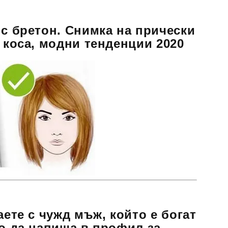
 с бретон. Снимка на прически
а коса, модни тенденции 2020
аете с чужд мъж, който е богат
во да напиша в профил за