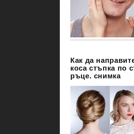
Как да направит
коса стъпка по 
ръце. снимка