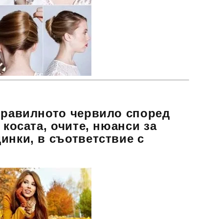
правилното червило според
 косата, очите, нюанси за
инки, в съответствие с