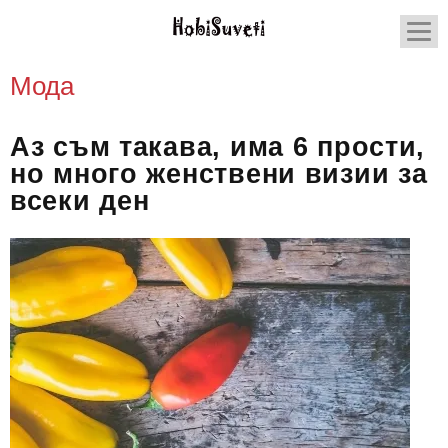
Мода
Аз съм такава, има 6 прости,
но много женствени визии за
всеки ден