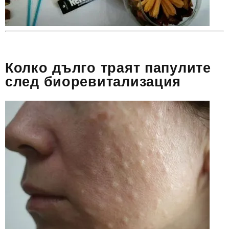
Колко дълго траят папулите
след биоревитализация