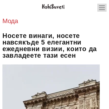
Мода
Носете винаги, носете
навсякъде 5 елегантни
ежедневни визии, които да
завладеете тази есен