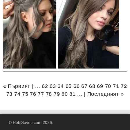
« Първият
| ...
62
63
64
65
66
67
68
69
70
71
72
73
74
75
76
77
78
79
80
81
... |
Последният »
© HobiSuveti.com 2026.